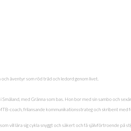
a och äventyr som röd tråd och ledord genom livet.
 i Småland, med Gränna som bas. Hon bor med sin sambo och sexårig
 MTB-coach, frilansande kommunikationsstrateg och skribent med f
vill lära sig cykla snyggt och säkert och få självförtroende på sti