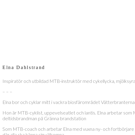
Elna Dahlstrand
Inspiratör och utbildad MTB-instruktör med cykellycka, mjölksyr
– – –
Elna bor och cyklar mitt i vackra biosfärområdet Vätterbranterna
Hon är MTB-cyklist, uppevelseatlet och lantis. Elna arbetar som
deltidsbrandman på Gränna brandstation
Som MTB-coach och arbetar Elna med vuxna ny- och fortbörjare som 
där alla ska känna sig välkomna.