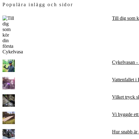
Populära inlägg och sidor
Till dig som 
Cykelvasan - t
Vattenfallet i
Vilket tryck
Vi byggde et
Hur snabb är 