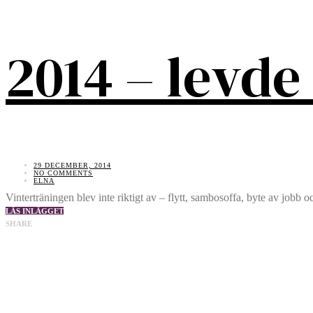
2014 – levde
29 DECEMBER, 2014
NO COMMENTS
ELNA
Vinterträningen blev inte riktigt av – flytt, sambosoffa, byte av jobb oc
LÄS INLÄGGET
SHARE