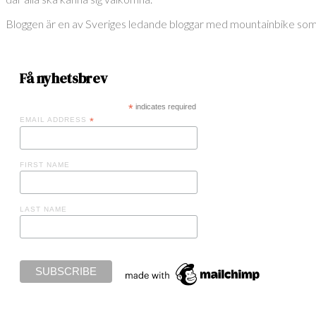
Bloggen är en av Sveriges ledande bloggar med mountainbike som röd 
Få nyhetsbrev
*
indicates required
EMAIL ADDRESS
*
FIRST NAME
LAST NAME