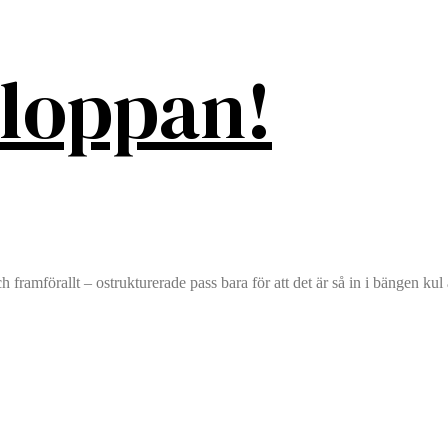
 loppan!
h framförallt – ostrukturerade pass bara för att det är så in i bängen kul