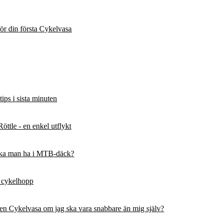
kör din första Cykelvasa
ips i sista minuten
 Röttle - en enkel utflykt
 ska man ha i MTB-däck?
t cykelhopp
en Cykelvasa om jag ska vara snabbare än mig själv?