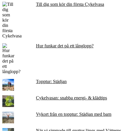
Till dig som kör din första Cykelvasa
Hur funkar det på ett långlopp?
Topptur: Städjan
Cykelvasan: snabba energi- & klädtips
Vykort från en topptur: Städjan med barn
När vi simmade till grottor längs med Vätterns