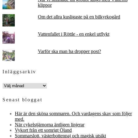
klippor
Om det allra kusligaste på en bilkyrkogård
Vattenfallet i Röttle - en enkel utflykt
Varför ska man ha dropper post?
Inläggsarkiv
INLÄGGSARKIV
Senast bloggat
Här är den sköna sommaren. Och vardagens skav som följer
med.
När cykelstjärnorna äntligen linjerar
Vykort från ett somrigt Öland
Sommarslott, västerbottenpaj och magisk utsikt