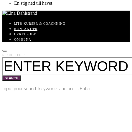
En stig ned till havet
MTB-KURSER & COACHNING
KONTAKT/PR
CYKELPODD
OM ELNA
SEARCH FOR:
SEARCH
Input your search keywords and press Enter.