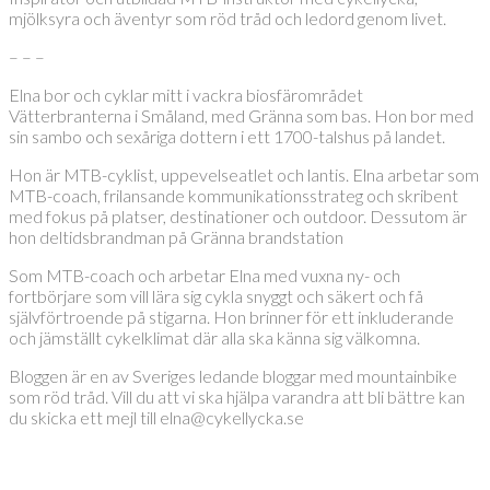
mjölksyra och äventyr som röd tråd och ledord genom livet.
– – –
Elna bor och cyklar mitt i vackra biosfärområdet
Vätterbranterna i Småland, med Gränna som bas. Hon bor med
sin sambo och sexåriga dottern i ett 1700-talshus på landet.
Hon är MTB-cyklist, uppevelseatlet och lantis. Elna arbetar som
MTB-coach, frilansande kommunikationsstrateg och skribent
med fokus på platser, destinationer och outdoor. Dessutom är
hon deltidsbrandman på Gränna brandstation
Som MTB-coach och arbetar Elna med vuxna ny- och
fortbörjare som vill lära sig cykla snyggt och säkert och få
självförtroende på stigarna. Hon brinner för ett inkluderande
och jämställt cykelklimat där alla ska känna sig välkomna.
Bloggen är en av Sveriges ledande bloggar med mountainbike
som röd tråd. Vill du att vi ska hjälpa varandra att bli bättre kan
du skicka ett mejl till elna@cykellycka.se