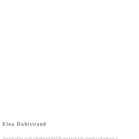
Elna Dahlstrand
Inspiratör och utbildad MTB-instruktör med cykellycka,