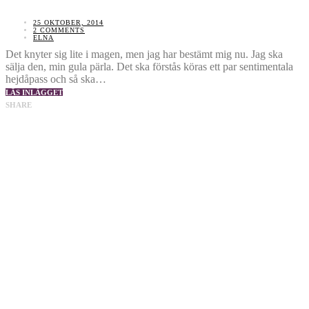
25 OKTOBER, 2014
2 COMMENTS
ELNA
Det knyter sig lite i magen, men jag har bestämt mig nu. Jag ska
sälja den, min gula pärla. Det ska förstås köras ett par sentimentala
hejdåpass och så ska…
LÄS INLÄGGET
SHARE