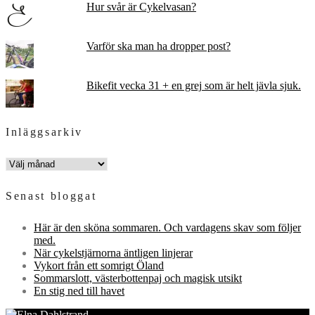
Hur svår är Cykelvasan?
Varför ska man ha dropper post?
Bikefit vecka 31 + en grej som är helt jävla sjuk.
Inläggsarkiv
INLÄGGSARKIV
Senast bloggat
Här är den sköna sommaren. Och vardagens skav som följer
med.
När cykelstjärnorna äntligen linjerar
Vykort från ett somrigt Öland
Sommarslott, västerbottenpaj och magisk utsikt
En stig ned till havet