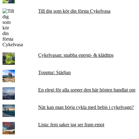
Till dig som kör din första Cykelvasa
Cykelvasan: snabba energi- & klädtips
Topptur: Städjan
En elegi för alla sorger den här hösten handlat om
När kan man börja cykla med bebis i cykelvagn?
Lista: fem saker jag ser fram emot