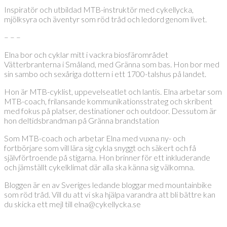
Inspiratör och utbildad MTB-instruktör med cykellycka,
mjölksyra och äventyr som röd tråd och ledord genom livet.
– – –
Elna bor och cyklar mitt i vackra biosfärområdet
Vätterbranterna i Småland, med Gränna som bas. Hon bor med
sin sambo och sexåriga dottern i ett 1700-talshus på landet.
Hon är MTB-cyklist, uppevelseatlet och lantis. Elna arbetar som
MTB-coach, frilansande kommunikationsstrateg och skribent
med fokus på platser, destinationer och outdoor. Dessutom är
hon deltidsbrandman på Gränna brandstation
Som MTB-coach och arbetar Elna med vuxna ny- och
fortbörjare som vill lära sig cykla snyggt och säkert och få
självförtroende på stigarna. Hon brinner för ett inkluderande
och jämställt cykelklimat där alla ska känna sig välkomna.
Bloggen är en av Sveriges ledande bloggar med mountainbike
som röd tråd. Vill du att vi ska hjälpa varandra att bli bättre kan
du skicka ett mejl till elna@cykellycka.se