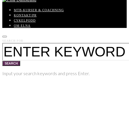
MTB-KURSER & COACHNING
KONTAKT/PR
CYKELPODD
OM ELNA
SEARCH FOR:
SEARCH
Input your search keywords and press Enter.