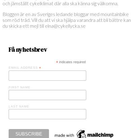
och jämställt cykelklimat där alla ska känna sig välkomna.
Bloggen är en av Sveriges ledande bloggar med mountainbike
som röd tråd. Vill du att vi ska hjälpa varandra att bli bättre kan
du skicka ett mejl till elna@cykellycka.se
Få nyhetsbrev
*
indicates required
EMAIL ADDRESS
*
FIRST NAME
LAST NAME