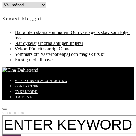
INLÄGGSARKIV
Senast bloggat
Här är den sköna sommaren. Och vardagens skav som följer
med.
När cykelstjärnorna äntligen linjerar
Vykort från ett somrigt Öland
Sommarslott, västerbottenpaj och magisk utsikt
En stig ned till havet
MTB-KURSER & COACHNING
KONTAKT/PR
CYKELPODD
OM ELNA
SEARCH FOR: