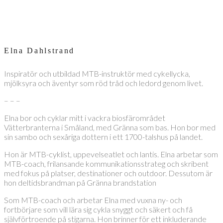
Elna Dahlstrand
Inspiratör och utbildad MTB-instruktör med cykellycka,
mjölksyra och äventyr som röd tråd och ledord genom livet.
– – –
Elna bor och cyklar mitt i vackra biosfärområdet
Vätterbranterna i Småland, med Gränna som bas. Hon bor med
sin sambo och sexåriga dottern i ett 1700-talshus på landet.
Hon är MTB-cyklist, uppevelseatlet och lantis. Elna arbetar som
MTB-coach, frilansande kommunikationsstrateg och skribent
med fokus på platser, destinationer och outdoor. Dessutom är
hon deltidsbrandman på Gränna brandstation
Som MTB-coach och arbetar Elna med vuxna ny- och
fortbörjare som vill lära sig cykla snyggt och säkert och få
självförtroende på stigarna. Hon brinner för ett inkluderande