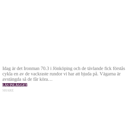
Idag är det Ironman 70.3 i Jönköping och de tävlande fick förstås
cykla en av de vackraste rundor vi har att bjuda på. Vägarna är
avstängda så de får köra…
LÄS INLÄGGET
SHARE