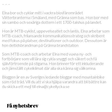
– – –
Elna bor och cyklar mitt i vackra biosfärområdet
Vätterbranterna i Småland, med Gränna som bas. Hon bor med
sin sambo och sexåriga dottern i ett 1700-talshus på landet.
Hon är MTB-cyklist, uppevelseatlet och lantis. Elna arbetar som
MTB-coach, frilansande kommunikationsstrateg och skribent
med fokus på platser, destinationer och outdoor. Dessutom är
hon deltidsbrandman på Gränna brandstation
Som MTB-coach och arbetar Elna med vuxna ny- och
fortbörjare som vill lära sig cykla snyggt och säkert och få
självförtroende på stigarna. Hon brinner för ett inkluderande
och jämställt cykelklimat där alla ska känna sig välkomna.
Bloggen är en av Sveriges ledande bloggar med mountainbike
som röd tråd. Vill du att vi ska hjälpa varandra att bli bättre kan
du skicka ett mejl till elna@cykellycka.se
Få nyhetsbrev