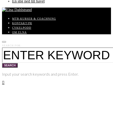
En stig ned till havet
MTB-KURSER & COACHNING
KONTAKT/PR
CYKELPODD
OM ELNA
SEARCH FOR:
SEARCH
Input your search keywords and press Enter.