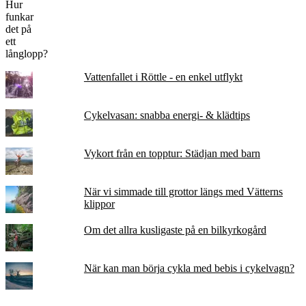
Vattenfallet i Röttle - en enkel utflykt
Cykelvasan: snabba energi- & klädtips
Vykort från en topptur: Städjan med barn
När vi simmade till grottor längs med Vätterns
klippor
Om det allra kusligaste på en bilkyrkogård
När kan man börja cykla med bebis i cykelvagn?