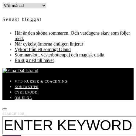
INLÄGGSARKIV
Senast bloggat
Här är den sköna sommaren. Och vardagens skav som följer
med.
När cykelstjärnorna äntligen linjerar
Vykort från ett somrigt Öland
Sommarslott, västerbottenpaj och magisk utsikt
En stig ned till havet
MTB-KURSER & COACHNING
KONTAKT/PR
CYKELPODD
OM ELNA
SEARCH FOR: