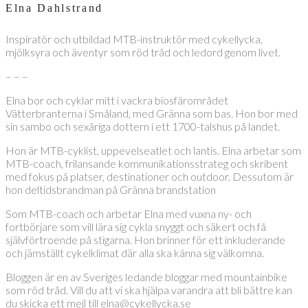
Elna Dahlstrand
Inspiratör och utbildad MTB-instruktör med cykellycka,
mjölksyra och äventyr som röd tråd och ledord genom livet.
– – –
Elna bor och cyklar mitt i vackra biosfärområdet
Vätterbranterna i Småland, med Gränna som bas. Hon bor med
sin sambo och sexåriga dottern i ett 1700-talshus på landet.
Hon är MTB-cyklist, uppevelseatlet och lantis. Elna arbetar som
MTB-coach, frilansande kommunikationsstrateg och skribent
med fokus på platser, destinationer och outdoor. Dessutom är
hon deltidsbrandman på Gränna brandstation
Som MTB-coach och arbetar Elna med vuxna ny- och
fortbörjare som vill lära sig cykla snyggt och säkert och få
självförtroende på stigarna. Hon brinner för ett inkluderande
och jämställt cykelklimat där alla ska känna sig välkomna.
Bloggen är en av Sveriges ledande bloggar med mountainbike
som röd tråd. Vill du att vi ska hjälpa varandra att bli bättre kan
du skicka ett mejl till elna@cykellycka.se