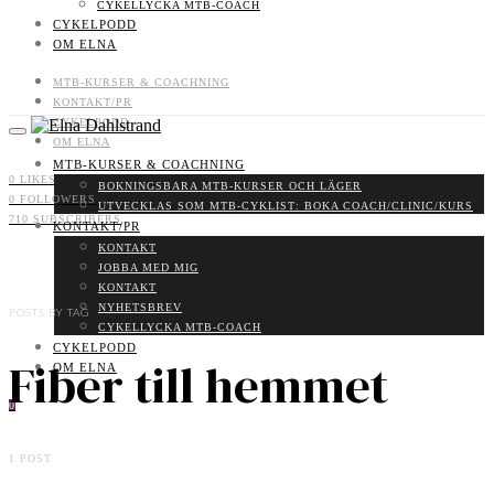
CYKELLYCKA MTB-COACH
CYKELPODD
OM ELNA
MTB-KURSER & COACHNING
KONTAKT/PR
CYKELPODD
OM ELNA
MTB-KURSER & COACHNING
0
LIKES
BOKNINGSBARA MTB-KURSER OCH LÄGER
0
FOLLOWERS
UTVECKLAS SOM MTB-CYKLIST: BOKA COACH/CLINIC/KURS
710
SUBSCRIBERS
KONTAKT/PR
KONTAKT
JOBBA MED MIG
KONTAKT
NYHETSBREV
POSTS BY TAG
CYKELLYCKA MTB-COACH
CYKELPODD
Fiber till hemmet
OM ELNA
0
1 POST