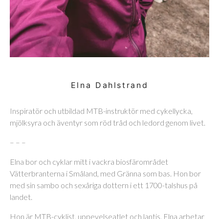
Elna Dahlstrand
Inspiratör och utbildad MTB-instruktör med cykellycka,
mjölksyra och äventyr som röd tråd och ledord genom livet.
– – –
Elna bor och cyklar mitt i vackra biosfärområdet
Vätterbranterna i Småland, med Gränna som bas. Hon bor
med sin sambo och sexåriga dottern i ett 1700-talshus på
landet.
Hon är MTB-cyklist, uppevelseatlet och lantis. Elna arbetar