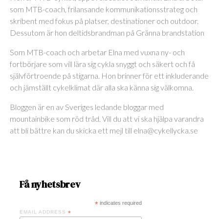
som MTB-coach, frilansande kommunikationsstrateg och
skribent med fokus på platser, destinationer och outdoor.
Dessutom är hon deltidsbrandman på Gränna brandstation
Som MTB-coach och arbetar Elna med vuxna ny- och
fortbörjare som vill lära sig cykla snyggt och säkert och få
självförtroende på stigarna. Hon brinner för ett inkluderande
och jämställt cykelklimat där alla ska känna sig välkomna.
Bloggen är en av Sveriges ledande bloggar med
mountainbike som röd tråd. Vill du att vi ska hjälpa varandra
att bli bättre kan du skicka ett mejl till elna@cykellycka.se
Få nyhetsbrev
*
indicates required
EMAIL ADDRESS
*