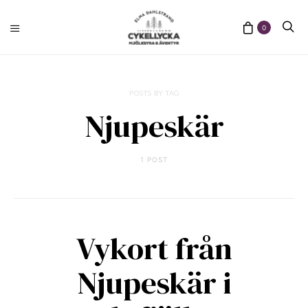
0
POSTS BY TAG
Njupeskär
1 POST
Vykort från
Njupeskär i