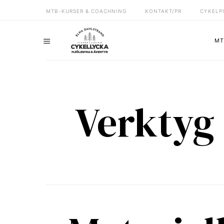
MTB-KURSER & COACHNING
KONTAKT/PR
CYKELP
MT
Verktyg 