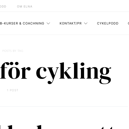
ODD
OM ELNA
B-KURSER & COACHNING
KONTAKT/PR
CYKELPODD
POSTS BY TAG
för cykling
1 POST