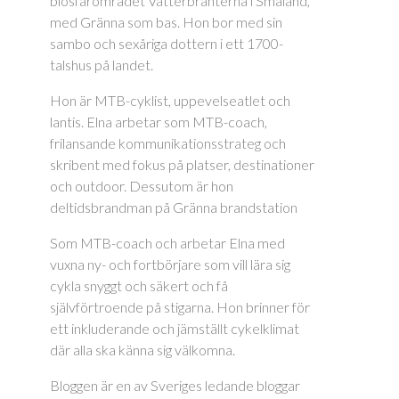
biosfärområdet Vätterbranterna i Småland,
med Gränna som bas. Hon bor med sin
sambo och sexåriga dottern i ett 1700-
talshus på landet.
Hon är MTB-cyklist, uppevelseatlet och
lantis. Elna arbetar som MTB-coach,
frilansande kommunikationsstrateg och
skribent med fokus på platser, destinationer
och outdoor. Dessutom är hon
deltidsbrandman på Gränna brandstation
Som MTB-coach och arbetar Elna med
vuxna ny- och fortbörjare som vill lära sig
cykla snyggt och säkert och få
självförtroende på stigarna. Hon brinner för
ett inkluderande och jämställt cykelklimat
där alla ska känna sig välkomna.
Bloggen är en av Sveriges ledande bloggar