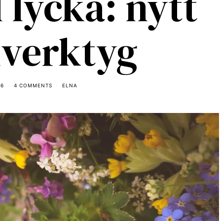
 lycka: nytt
iverktyg
16
4 COMMENTS
ELNA