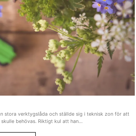
 stora verktygslåda och ställde sig i teknisk zon för att
skulle behövas. Riktigt kul att han…