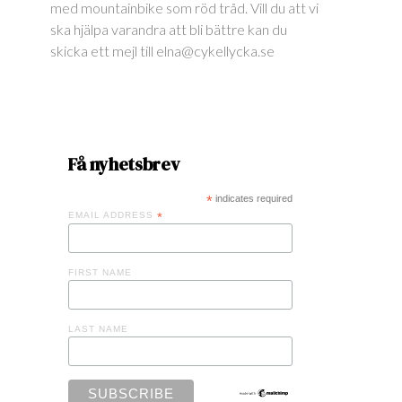
med mountainbike som röd tråd. Vill du att vi
ska hjälpa varandra att bli bättre kan du
skicka ett mejl till elna@cykellycka.se
Få nyhetsbrev
*
indicates required
EMAIL ADDRESS
*
FIRST NAME
LAST NAME