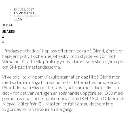
23 JULI, 2017
3 COMMENTS
3 MINUTE READ
ELNA
TOTAL
0
SHARES
0
0
I fredags packade vi ihop oss efter en vecka på Öland, gjorde en
heja-jenny-skylt och en heja-fia-skylt och styrde Volvon mot
Värnamo för att kolla på alla grymma damer som skulle göra upp
om SM-guld i masterklasserna.
Vi velade lite kring om vi skulle stannat en dag till på Öland men
med så himla många fina vänner i startlistorna bestämde vi oss
för att det var roligare att dra iväg och vara hejaklack. Himla tur
det – för det var verkligen en spännande uppgörelse i D30 med
grymma vännen och klubbkompisen från IKHP, Sofia Ödéen och
Merve Müller från CK Master i en fight om guldet som inte
avgjordes förrän strax innan målgång.