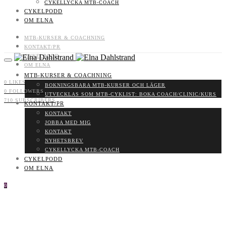
CYKELLYCKA MTB-COACH
CYKELPODD
OM ELNA
MTB-KURSER & COACHNING
KONTAKT/PR
CYKELPODD
OM ELNA
MTB-KURSER & COACHNING
0
LIKES
BOKNINGSBARA MTB-KURSER OCH LÄGER
0
FOLLOWERS
UTVECKLAS SOM MTB-CYKLIST: BOKA COACH/CLINIC/KURS
710
SUBSCRIBERS
KONTAKT/PR
KONTAKT
JOBBA MED MIG
KONTAKT
NYHETSBREV
CYKELLYCKA MTB-COACH
CYKELPODD
OM ELNA
0