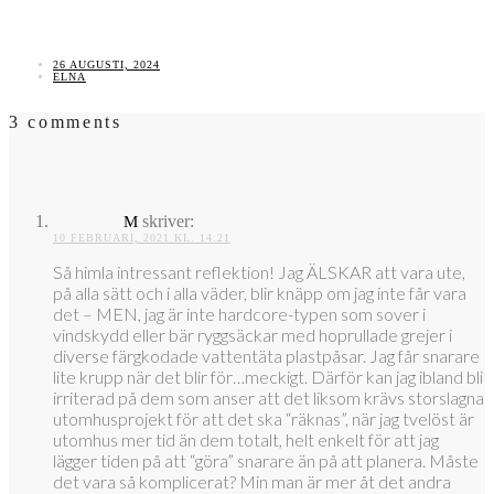
26 AUGUSTI, 2024
ELNA
3 comments
skriver:
M
10 FEBRUARI, 2021 KL. 14:21
Så himla intressant reflektion! Jag ÄLSKAR att vara ute,
på alla sätt och i alla väder, blir knäpp om jag inte får vara
det – MEN, jag är inte hardcore-typen som sover i
vindskydd eller bär ryggsäckar med hoprullade grejer i
diverse färgkodade vattentäta plastpåsar. Jag får snarare
lite krupp när det blir för…meckigt. Därför kan jag ibland bli
irriterad på dem som anser att det liksom krävs storslagna
utomhusprojekt för att det ska “räknas”, när jag tvelöst är
utomhus mer tid än dem totalt, helt enkelt för att jag
lägger tiden på att “göra” snarare än på att planera. Måste
det vara så komplicerat? Min man är mer åt det andra