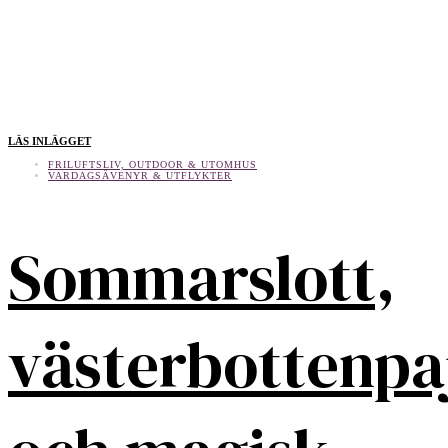
LÄS INLÄGGET
FRILUFTSLIV, OUTDOOR & UTOMHUS
VARDAGSÄVENYR & UTFLYKTER
Sommarslott,
västerbottenpa