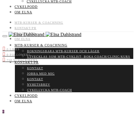
CYKELLYCKA MTB-COACH
CYKELPODD
OM ELNA
MTB-KURSER & COACHNING
KONTAKT/PR
CYKELPODD
OM ELNA
MTB-KURSER & COACHNING
0
LIKES
BOKNINGSBARA MTB-KURSER OCH LÄGER
0
FOLLOWERS
UTVECKLAS SOM MTB-CYKLIST: BOKA COACH/CLINIC/KURS
710
SUBSCRIBERS
KONTAKT/PR
KONTAKT
JOBBA MED MIG
KONTAKT
NYHETSBREV
CYKELLYCKA MTB-COACH
CYKELPODD
OM ELNA
0