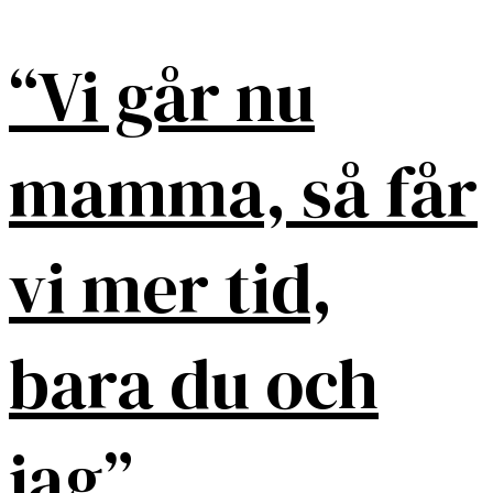
“Vi går nu
mamma, så får
vi mer tid,
bara du och
jag”