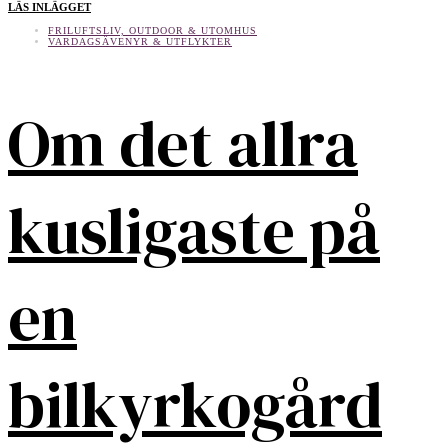
LÄS INLÄGGET
FRILUFTSLIV, OUTDOOR & UTOMHUS
VARDAGSÄVENYR & UTFLYKTER
Om det allra
kusligaste på
en
bilkyrkogård