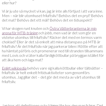
eller hur?
Vi är ju ute så mycket vi kan, jag är inte alls förtjust i att vara inne.
Men – när blir utomhuset friluftsliv? Behövs det en pryl? Behövs
det mat? Behövs det ett mål? Behövs det en tidsaspekt?
Vi har skogen runt knuten och
Östra Vätterbranterna är min
arena för MTB-träning
och jobb, men vad är det som gör en
vistelse utomhus till friluftsliv? Räcker det med en termos varm
choklad? Eller är det så enkelt att mina distanspass på MTB är
friluftsliv? Är det friluftsliv när jag parkerar bilen i Röttle efter att
ha hämtat på föris och promenerar ned till stranden tillsammans
med Lovis och vi äter kalla färdigköttbullar på bryggan istället för
att åka hem och laga mat?
Enligt wikipedia
behövs vare sig kalla köttbullar eller tältnätter –
friluftsliv är helt enkelt fritidsaktiviteter som genomförs
utomhus. Jag gillar det – det gör det mesta av vårt utomhus till
friluftsliv.
Jag tror att definitionen också ligger lite hos den man frågar. Det