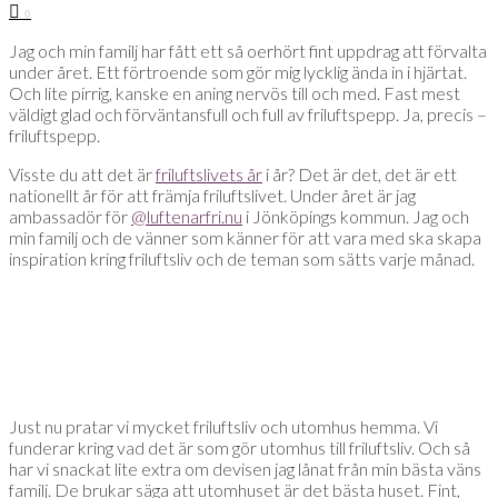
0
Jag och min familj har fått ett så oerhört fint uppdrag att förvalta
under året. Ett förtroende som gör mig lycklig ända in i hjärtat.
Och lite pirrig, kanske en aning nervös till och med. Fast mest
väldigt glad och förväntansfull och full av friluftspepp. Ja, precis –
friluftspepp.
Visste du att det är
friluftslivets år
i år? Det är det, det är ett
nationellt år för att främja friluftslivet. Under året är jag
ambassadör för
@luftenarfri.nu
i Jönköpings kommun. Jag och
min familj och de vänner som känner för att vara med ska skapa
inspiration kring friluftsliv och de teman som sätts varje månad.
Just nu pratar vi mycket friluftsliv och utomhus hemma. Vi
funderar kring vad det är som gör utomhus till friluftsliv. Och så
har vi snackat lite extra om devisen jag lånat från min bästa väns
familj. De brukar säga att utomhuset är det bästa huset. Fint,