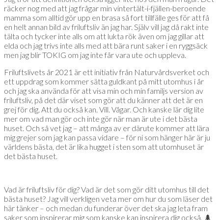
räcker nog med att jag frågar min vintertält-i-fjällen-beroende
mamma som alltid gör upp en brasa så fort tillfälle ges för att få
en helt annan bild av friluftsliv än jag har. Själv vill jag då rakt inte
tälta och tycker inte alls om att lukta rök även om jag gillar att
elda och jag trivs inte alls med att bära runt saker i en ryggsäck
men jag blir TOKIG om jag inte får vara ute och uppleva.
Friluftslivets år 2021 är ett initiativ från Naturvårdsverket och
ett uppdrag som kommer sätta guldkant på mitt utomhus i år
och jag ska använda för att visa min och min familjs version av
friluftsliv, på det där viset som gör att du känner att det är en
grej för dig. Att du också kan. Vill. Vågar. Och kanske lär dig lite
mer om vad man gör och inte gör när man är ute i det bästa
huset. Och så vet jag – att många av er därute kommer att lära
mig grejer som jag kan passa vidare – för ni som hänger här är ju
världens bästa, det är lika hugget i sten som att utomhuset är
det bästa huset.
Vad är friluftsliv för dig? Vad är det som gör ditt utomhus till det
bästa huset? Jag vill verkligen veta mer om hur du som läser det
här tänker – och medan du funderar över det ska jag leta fram
saker som inspirerar mig som kanske kan inspirera dig också. 🌲