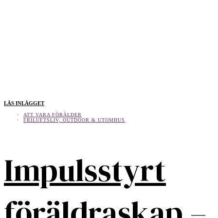
LÄS INLÄGGET
ATT VARA FÖRÄLDER
FRILUFTSLIV, OUTDOOR & UTOMHUS
Impulsstyrt
föräldraskap –