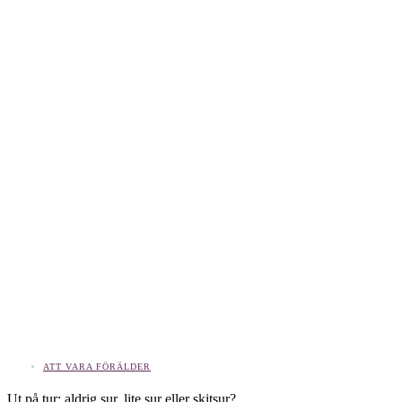
ATT VARA FÖRÄLDER
Ut på tur: aldrig sur, lite sur eller skitsur?