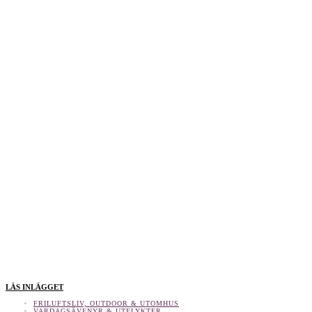
LÄS INLÄGGET
FRILUFTSLIV, OUTDOOR & UTOMHUS
VARDAGSÄVENYR & UTFLYKTER