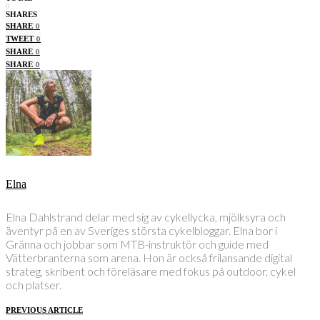
0
SHARES
SHARE
0
TWEET
0
SHARE
0
SHARE
0
Elna
Elna Dahlstrand delar med sig av cykellycka, mjölksyra och
äventyr på en av Sveriges största cykelbloggar. Elna bor i
Gränna och jobbar som MTB-instruktör och guide med
Vätterbranterna som arena. Hon är också frilansande digital
strateg, skribent och föreläsare med fokus på outdoor, cykel
och platser.
PREVIOUS ARTICLE