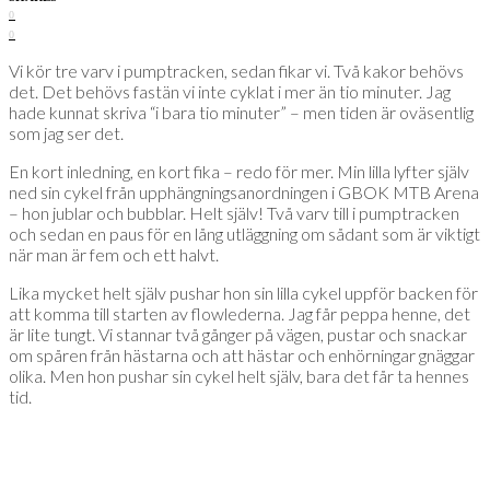
0
0
Vi kör tre varv i pumptracken, sedan fikar vi. Två kakor behövs
det. Det behövs fastän vi inte cyklat i mer än tio minuter. Jag
hade kunnat skriva “i bara tio minuter” – men tiden är oväsentlig
som jag ser det.
En kort inledning, en kort fika – redo för mer. Min lilla lyfter själv
ned sin cykel från upphängningsanordningen i GBOK MTB Arena
– hon jublar och bubblar. Helt själv! Två varv till i pumptracken
och sedan en paus för en lång utläggning om sådant som är viktigt
när man är fem och ett halvt.
Lika mycket helt själv pushar hon sin lilla cykel uppför backen för
att komma till starten av flowlederna. Jag får peppa henne, det
är lite tungt. Vi stannar två gånger på vägen, pustar och snackar
om spåren från hästarna och att hästar och enhörningar gnäggar
olika. Men hon pushar sin cykel helt själv, bara det får ta hennes
tid.