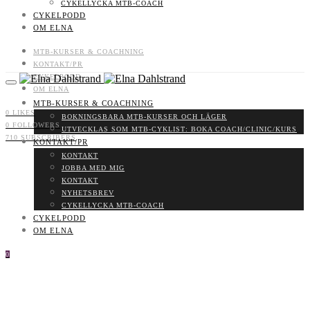
CYKELLYCKA MTB-COACH
CYKELPODD
OM ELNA
MTB-KURSER & COACHNING
KONTAKT/PR
CYKELPODD
OM ELNA
MTB-KURSER & COACHNING
0
LIKES
BOKNINGSBARA MTB-KURSER OCH LÄGER
0
FOLLOWERS
UTVECKLAS SOM MTB-CYKLIST: BOKA COACH/CLINIC/KURS
710
SUBSCRIBERS
KONTAKT/PR
KONTAKT
JOBBA MED MIG
KONTAKT
NYHETSBREV
CYKELLYCKA MTB-COACH
CYKELPODD
OM ELNA
0