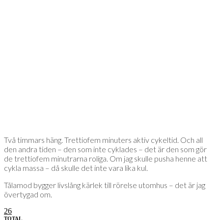
Två timmars häng. Trettiofem minuters aktiv cykeltid. Och all
den andra tiden – den som inte cyklades – det är den som gör
de trettiofem minutrarna roliga. Om jag skulle pusha henne att
cykla massa – då skulle det inte vara lika kul.
Tålamod bygger livslång kärlek till rörelse utomhus – det är jag
övertygad om.
26
TOTAL