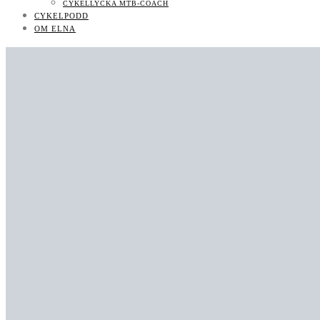
CYKELLYCKA MTB-COACH
CYKELPODD
OM ELNA
MTB-KURSER & COACHNING
KONTAKT/PR
CYKELPODD
OM ELNA
MTB-KURSER & COACHNING
0
LIKES
BOKNINGSBARA MTB-KURSER OCH LÄGER
0
FOLLOWERS
UTVECKLAS SOM MTB-CYKLIST: BOKA COACH/CLINIC/KURS
710
SUBSCRIBERS
KONTAKT/PR
KONTAKT
JOBBA MED MIG
KONTAKT
NYHETSBREV
CYKELLYCKA MTB-COACH
CYKELPODD
OM ELNA
0