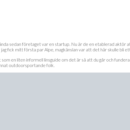
, ända sedan företaget var en startup. Nu är de en etablerad aktör at
ag fick mitt första par Alpe, magkänslan var att det här skulle bli et
det som en liten informell linsguide om det är så att du går och funder
 annat outdoorsportande folk.