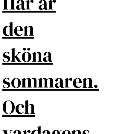
Här är
den
sköna
sommaren.
Och
vardagens