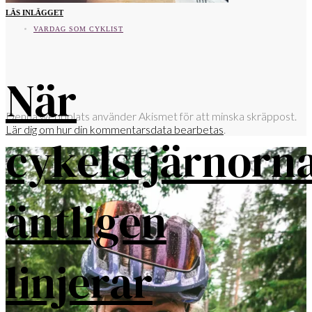
LÄS INLÄGGET
VARDAG SOM CYKLIST
När
Denna webbplats använder Akismet för att minska skräppost.
Lär dig om hur din kommentarsdata bearbetas
.
cykelstjärnorn
äntligen
linjerar