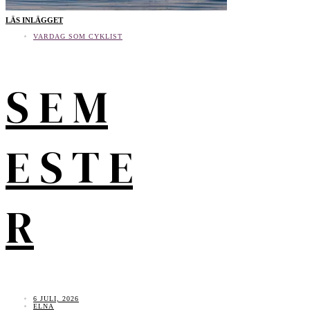
LÄS INLÄGGET
VARDAG SOM CYKLIST
S E M
E S T E
R
6 JULI, 2026
ELNA