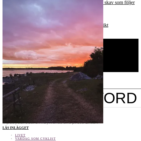
Här är den sköna sommaren. Och vardagens skav som följer
med.
När cykelstjärnorna äntligen linjerar
Vykort från ett somrigt Öland
Sommarslott, västerbottenpaj och magisk utsikt
En stig ned till havet
MTB-KURSER & COACHNING
KONTAKT/PR
CYKELPODD
OM ELNA
SEARCH FOR:
SEARCH
Input your search keywords and press Enter.
LÄS INLÄGGET
Tweet
LinkedIn
LIVET
SHARE THIS SELECTION
VARDAG SOM CYKLIST