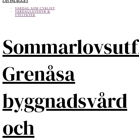
LÄS INLÄGGET
VARDAG SOM CYKLIST
VARDAGSÄVENYR &
UTFLYKTER
Sommarlovsutf
Grenåsa
byggnadsvård
och