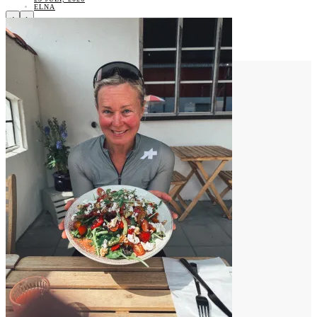
ELNA
‹
›
Vad tycker du?