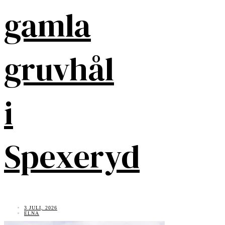
gamla
gruvhål
i
Spexeryd
3 JULI, 2026
ELNA