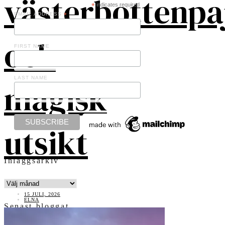
västerbottenpa
*
indicates required
EMAIL ADDRESS
*
och
FIRST NAME
LAST NAME
magisk
utsikt
Inläggsarkiv
INLÄGGSARKIV
15 JULI, 2026
ELNA
Senast bloggat