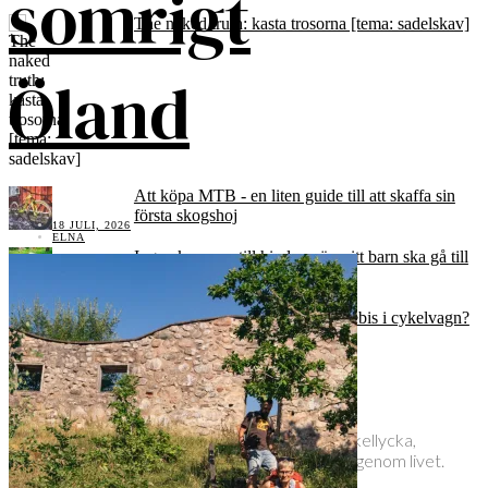
somrigt
The naked truth: kasta trosorna [tema: sadelskav]
Öland
Att köpa MTB - en liten guide till att skaffa sin
första skogshoj
18 JULI, 2026
ELNA
Ingen kommer till himlen när mitt barn ska gå till
skolbussen
När kan man börja cykla med bebis i cykelvagn?
Elna Dahlstrand
Inspiratör och utbildad MTB-instruktör med cykellycka,
mjölksyra och äventyr som röd tråd och ledord genom livet.