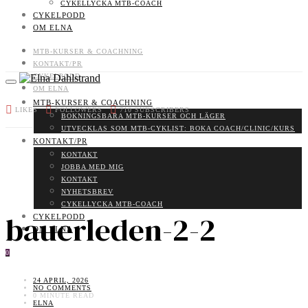
CYKELLYCKA MTB-COACH
CYKELPODD
OM ELNA
MTB-KURSER & COACHNING
KONTAKT/PR
CYKELPODD
OM ELNA
MTB-KURSER & COACHNING
LIKES
FOLLOWERS
710
SUBSCRIBERS
BOKNINGSBARA MTB-KURSER OCH LÄGER
UTVECKLAS SOM MTB-CYKLIST: BOKA COACH/CLINIC/KURS
KONTAKT/PR
KONTAKT
JOBBA MED MIG
KONTAKT
NYHETSBREV
CYKELLYCKA MTB-COACH
bauerleden-2-2
CYKELPODD
OM ELNA
0
24 APRIL, 2026
NO COMMENTS
0 MINUTE READ
ELNA