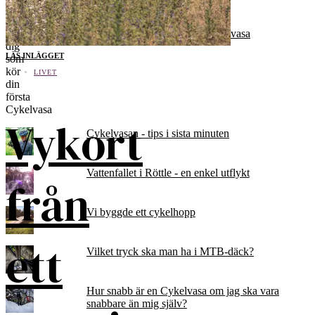
Populära inlägg och sidor
Till dig som kör din första Cykelvasa
LÄS INLÄGGET
LIVET
Vykort
Cykelvasan - tips i sista minuten
Vattenfallet i Röttle - en enkel utflykt
från
Vi byggde ett cykelhopp
ett
Vilket tryck ska man ha i MTB-däck?
Hur snabb är en Cykelvasa om jag ska vara
snabbare än mig själv?