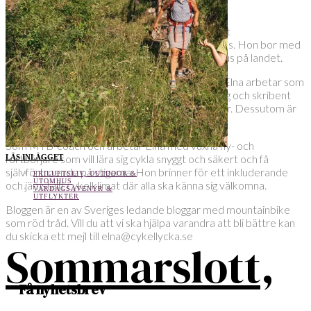
– – –
Elna bor och cyklar mitt i vackra biosfärområdet
Vätterbranterna i Småland, med Gränna som bas. Hon bor med
sin sambo och sexåriga dottern i ett 1700-talshus på landet.
Hon är MTB-cyklist, uppevelseatlet och lantis. Elna arbetar som
MTB-coach, frilansande kommunikationsstrateg och skribent
med fokus på platser, destinationer och outdoor. Dessutom är
hon deltidsbrandman på Gränna brandstation
Som MTB-coach och arbetar Elna med vuxna ny- och
fortbörjare som vill lära sig cykla snyggt och säkert och få
LÄS INLÄGGET
självförtroende på stigarna. Hon brinner för ett inkluderande
FRILUFTSLIV, OUTDOOR &
UTOMHUS
och jämställt cykelklimat där alla ska känna sig välkomna.
VARDAGSÄVENYR &
UTFLYKTER
Bloggen är en av Sveriges ledande bloggar med mountainbike
som röd tråd. Vill du att vi ska hjälpa varandra att bli bättre kan
du skicka ett mejl till elna@cykellycka.se
Sommarslott,
Få nyhetsbrev