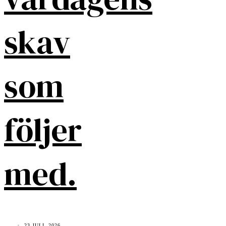
skav
som
följer
med.
23 JULI, 2026