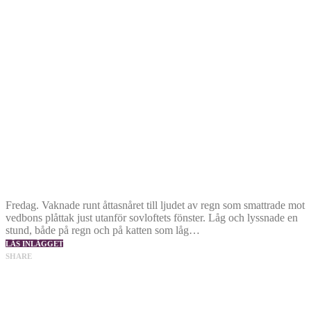
Fredag. Vaknade runt åttasnåret till ljudet av regn som smattrade mot
vedbons plåttak just utanför sovloftets fönster. Låg och lyssnade en
stund, både på regn och på katten som låg…
LÄS INLÄGGET
SHARE