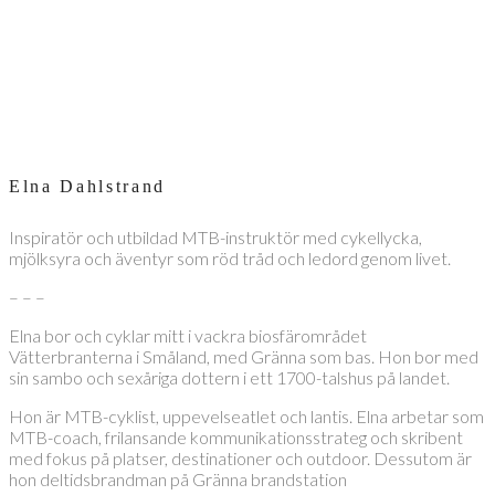
Elna Dahlstrand
Inspiratör och utbildad MTB-instruktör med cykellycka,
mjölksyra och äventyr som röd tråd och ledord genom livet.
– – –
Elna bor och cyklar mitt i vackra biosfärområdet
Vätterbranterna i Småland, med Gränna som bas. Hon bor med
sin sambo och sexåriga dottern i ett 1700-talshus på landet.
Hon är MTB-cyklist, uppevelseatlet och lantis. Elna arbetar som
MTB-coach, frilansande kommunikationsstrateg och skribent
med fokus på platser, destinationer och outdoor. Dessutom är
hon deltidsbrandman på Gränna brandstation