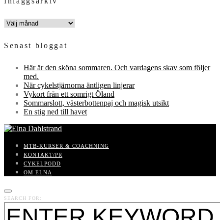
Inläggsarkiv
INLÄGGSARKIV
Senast bloggat
Här är den sköna sommaren. Och vardagens skav som följer
med.
När cykelstjärnorna äntligen linjerar
Vykort från ett somrigt Öland
Sommarslott, västerbottenpaj och magisk utsikt
En stig ned till havet
MTB-KURSER & COACHNING
KONTAKT/PR
CYKELPODD
OM ELNA
SEARCH FOR: