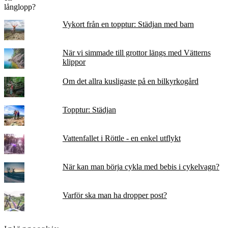
Vykort från en topptur: Städjan med barn
När vi simmade till grottor längs med Vätterns
klippor
Om det allra kusligaste på en bilkyrkogård
Topptur: Städjan
Vattenfallet i Röttle - en enkel utflykt
När kan man börja cykla med bebis i cykelvagn?
Varför ska man ha dropper post?