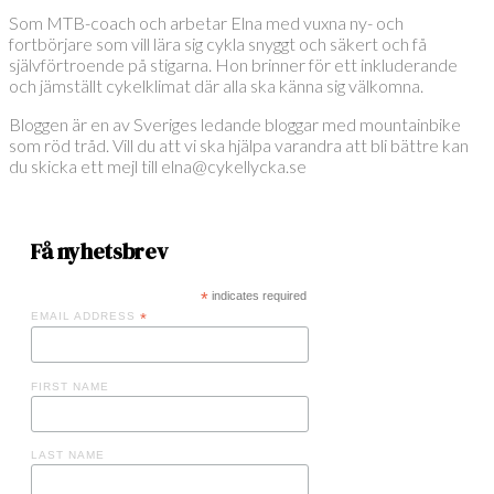
Som MTB-coach och arbetar Elna med vuxna ny- och
fortbörjare som vill lära sig cykla snyggt och säkert och få
självförtroende på stigarna. Hon brinner för ett inkluderande
och jämställt cykelklimat där alla ska känna sig välkomna.
Bloggen är en av Sveriges ledande bloggar med mountainbike
som röd tråd. Vill du att vi ska hjälpa varandra att bli bättre kan
du skicka ett mejl till elna@cykellycka.se
Få nyhetsbrev
*
indicates required
EMAIL ADDRESS
*
FIRST NAME
LAST NAME