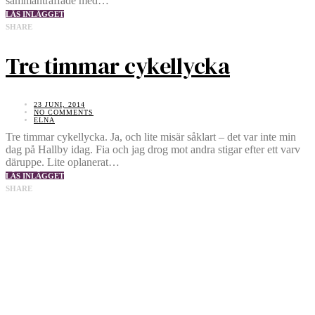
sammanträffade med…
LÄS INLÄGGET
SHARE
Tre timmar cykellycka
23 JUNI, 2014
NO COMMENTS
ELNA
Tre timmar cykellycka. Ja, och lite misär såklart – det var inte min
dag på Hallby idag. Fia och jag drog mot andra stigar efter ett varv
däruppe. Lite oplanerat…
LÄS INLÄGGET
SHARE