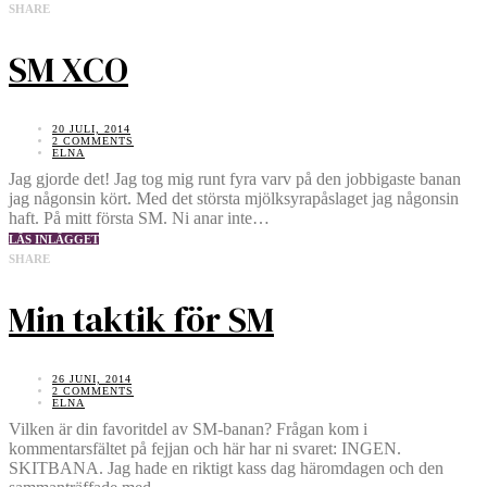
SHARE
SM XCO
20 JULI, 2014
2 COMMENTS
ELNA
Jag gjorde det! Jag tog mig runt fyra varv på den jobbigaste banan
jag någonsin kört. Med det största mjölksyrapåslaget jag någonsin
haft. På mitt första SM. Ni anar inte…
LÄS INLÄGGET
SHARE
Min taktik för SM
26 JUNI, 2014
2 COMMENTS
ELNA
Vilken är din favoritdel av SM-banan? Frågan kom i
kommentarsfältet på fejjan och här har ni svaret: INGEN.
SKITBANA. Jag hade en riktigt kass dag häromdagen och den