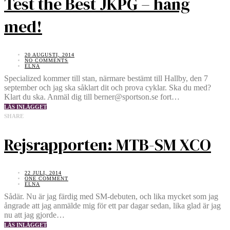
Test the Best JKPG – häng
med!
20 AUGUSTI, 2014
NO COMMENTS
ELNA
Specialized kommer till stan, närmare bestämt till Hallby, den 7
september och jag ska såklart dit och prova cyklar. Ska du med?
Klart du ska. Anmäl dig till berner@sportson.se fort…
LÄS INLÄGGET
SHARE
Rejsrapporten: MTB-SM XCO
22 JULI, 2014
ONE COMMENT
ELNA
Sådär. Nu är jag färdig med SM-debuten, och lika mycket som jag
ångrade att jag anmälde mig för ett par dagar sedan, lika glad är jag
nu att jag gjorde…
LÄS INLÄGGET