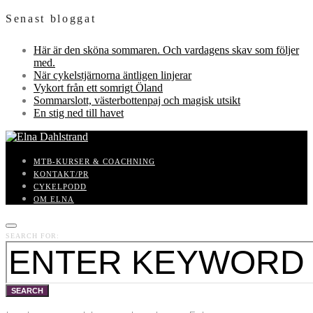
Senast bloggat
Här är den sköna sommaren. Och vardagens skav som följer
med.
När cykelstjärnorna äntligen linjerar
Vykort från ett somrigt Öland
Sommarslott, västerbottenpaj och magisk utsikt
En stig ned till havet
MTB-KURSER & COACHNING
KONTAKT/PR
CYKELPODD
OM ELNA
SEARCH FOR:
SEARCH