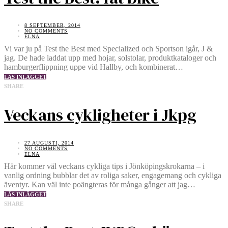
8 SEPTEMBER, 2014
NO COMMENTS
ELNA
Vi var ju på Test the Best med Specialized och Sportson igår, J &
jag. De hade laddat upp med hojar, solstolar, produktkataloger och
hamburgerflippning uppe vid Hallby, och kombinerat…
LÄS INLÄGGET
SHARE
Veckans cykligheter i Jkpg
27 AUGUSTI, 2014
NO COMMENTS
ELNA
Här kommer väl veckans cykliga tips i Jönköpingskrokarna – i
vanlig ordning bubblar det av roliga saker, engagemang och cykliga
äventyr. Kan väl inte poängteras för många gånger att jag…
LÄS INLÄGGET
SHARE