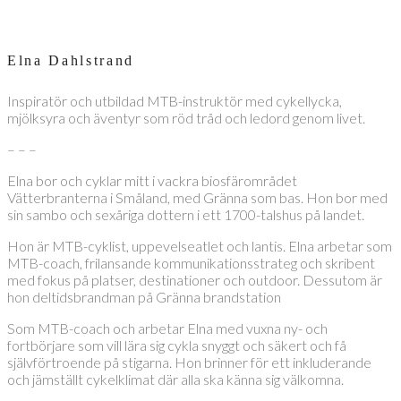
Elna Dahlstrand
Inspiratör och utbildad MTB-instruktör med cykellycka,
mjölksyra och äventyr som röd tråd och ledord genom livet.
– – –
Elna bor och cyklar mitt i vackra biosfärområdet
Vätterbranterna i Småland, med Gränna som bas. Hon bor med
sin sambo och sexåriga dottern i ett 1700-talshus på landet.
Hon är MTB-cyklist, uppevelseatlet och lantis. Elna arbetar som
MTB-coach, frilansande kommunikationsstrateg och skribent
med fokus på platser, destinationer och outdoor. Dessutom är
hon deltidsbrandman på Gränna brandstation
Som MTB-coach och arbetar Elna med vuxna ny- och
fortbörjare som vill lära sig cykla snyggt och säkert och få
självförtroende på stigarna. Hon brinner för ett inkluderande
och jämställt cykelklimat där alla ska känna sig välkomna.