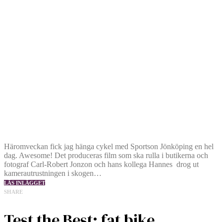
Häromveckan fick jag hänga cykel med Sportson Jönköping en hel
dag. Awesome! Det produceras film som ska rulla i butikerna och
fotograf Carl-Robert Jonzon och hans kollega Hannes drog ut
kamerautrustningen i skogen…
LÄS INLÄGGET
SHARE
Test the Best: fat bike