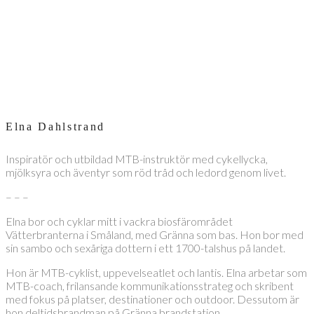
Elna Dahlstrand
Inspiratör och utbildad MTB-instruktör med cykellycka,
mjölksyra och äventyr som röd tråd och ledord genom livet.
– – –
Elna bor och cyklar mitt i vackra biosfärområdet
Vätterbranterna i Småland, med Gränna som bas. Hon bor med
sin sambo och sexåriga dottern i ett 1700-talshus på landet.
Hon är MTB-cyklist, uppevelseatlet och lantis. Elna arbetar som
MTB-coach, frilansande kommunikationsstrateg och skribent
med fokus på platser, destinationer och outdoor. Dessutom är
hon deltidsbrandman på Gränna brandstation