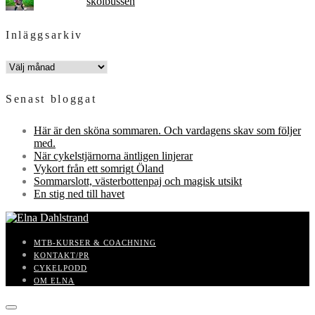
skolbussen
Inläggsarkiv
INLÄGGSARKIV
Senast bloggat
Här är den sköna sommaren. Och vardagens skav som följer
med.
När cykelstjärnorna äntligen linjerar
Vykort från ett somrigt Öland
Sommarslott, västerbottenpaj och magisk utsikt
En stig ned till havet
MTB-KURSER & COACHNING
KONTAKT/PR
CYKELPODD
OM ELNA