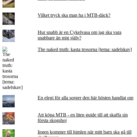
Vilket tryck ska man ha i MTB-däck?
Hur snabb är en Cykelvasa om jag ska vara
snabbare än mig själv?
The naked truth: kasta trosorna [tema: sadelskav]
En elegi för alla sorger den här hösten handlat om
Att köpa MTB - en liten guide till att skaffa sin
första skogshoj
Ingen kommer till himlen när mitt barn ska gå till