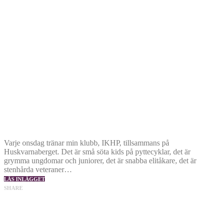
Varje onsdag tränar min klubb, IKHP, tillsammans på
Huskvarnaberget. Det är små söta kids på pyttecyklar, det är
grymma ungdomar och juniorer, det är snabba elitåkare, det är
stenhårda veteraner…
LÄS INLÄGGET
SHARE