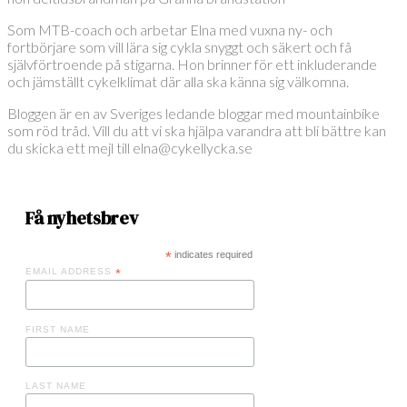
Som MTB-coach och arbetar Elna med vuxna ny- och
fortbörjare som vill lära sig cykla snyggt och säkert och få
självförtroende på stigarna. Hon brinner för ett inkluderande
och jämställt cykelklimat där alla ska känna sig välkomna.
Bloggen är en av Sveriges ledande bloggar med mountainbike
som röd tråd. Vill du att vi ska hjälpa varandra att bli bättre kan
du skicka ett mejl till elna@cykellycka.se
Få nyhetsbrev
*
indicates required
EMAIL ADDRESS
*
FIRST NAME
LAST NAME