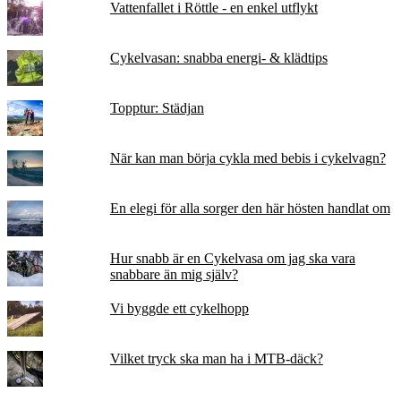
Vattenfallet i Röttle - en enkel utflykt
Cykelvasan: snabba energi- & klädtips
Topptur: Städjan
När kan man börja cykla med bebis i cykelvagn?
En elegi för alla sorger den här hösten handlat om
Hur snabb är en Cykelvasa om jag ska vara
snabbare än mig själv?
Vi byggde ett cykelhopp
Vilket tryck ska man ha i MTB-däck?