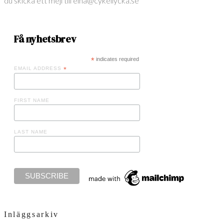
du skicka ett mejl till elna@cykellycka.se
Få nyhetsbrev
*
indicates required
EMAIL ADDRESS
*
FIRST NAME
LAST NAME
Inläggsarkiv