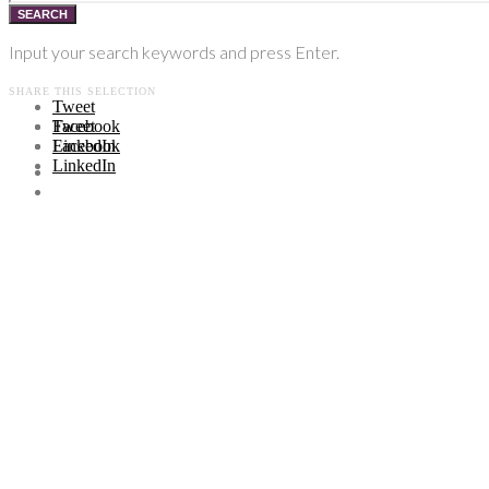
SEARCH
Input your search keywords and press Enter.
SHARE THIS SELECTION
Tweet
Facebook
Tweet
LinkedIn
Facebook
LinkedIn