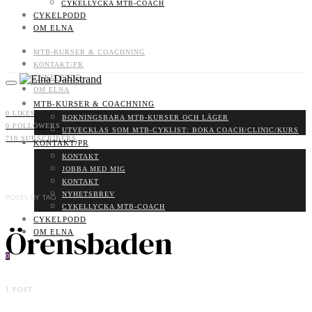
CYKELLYCKA MTB-COACH
CYKELPODD
OM ELNA
MTB-KURSER & COACHNING
KONTAKT/PR
CYKELPODD
OM ELNA
MTB-KURSER & COACHNING
0
LIKES
BOKNINGSBARA MTB-KURSER OCH LÄGER
0
FOLLOWERS
UTVECKLAS SOM MTB-CYKLIST: BOKA COACH/CLINIC/KURS
710
SUBSCRIBERS
KONTAKT/PR
KONTAKT
JOBBA MED MIG
KONTAKT
NYHETSBREV
POSTS BY TAG
CYKELLYCKA MTB-COACH
CYKELPODD
Örensbaden
OM ELNA
0
1 POST