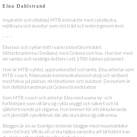
Elna Dahlstrand
Inspiratör och utbildad MTB-instruktör med cykellycka,
mjölksyra och äventyr som röd tråd och ledord genom livet.
– – –
Elna bor och cyklar mitt i vackra biosfärområdet
Vätterbranterna i Småland, med Gränna som bas. Hon bor med
sin sambo och sexåriga dottern i ett 1700-talshus på landet.
Hon är MTB-cyklist, uppevelseatlet och lantis. Elna arbetar som
MTB-coach, frilansande kommunikationsstrateg och skribent
med fokus på platser, destinationer och outdoor. Dessutom är
hon deltidsbrandman på Gränna brandstation
Som MTB-coach och arbetar Elna med vuxna ny- och
fortbörjare som vill lära sig cykla snyggt och säkert och få
självförtroende på stigarna. Hon brinner för ett inkluderande
och jämställt cykelklimat där alla ska känna sig välkomna.
Bloggen är en av Sveriges ledande bloggar med mountainbike
som röd tråd. Vill du att vi ska hjälpa varandra att bli bättre kan