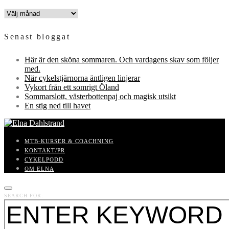
INLÄGGSARKIV
Senast bloggat
Här är den sköna sommaren. Och vardagens skav som följer
med.
När cykelstjärnorna äntligen linjerar
Vykort från ett somrigt Öland
Sommarslott, västerbottenpaj och magisk utsikt
En stig ned till havet
MTB-KURSER & COACHNING
KONTAKT/PR
CYKELPODD
OM ELNA
SEARCH FOR: