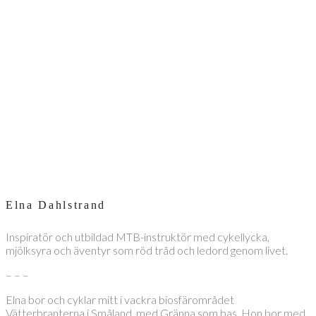
Elna Dahlstrand
Inspiratör och utbildad MTB-instruktör med cykellycka,
mjölksyra och äventyr som röd tråd och ledord genom livet.
– – –
Elna bor och cyklar mitt i vackra biosfärområdet
Vätterbranterna i Småland, med Gränna som bas. Hon bor med