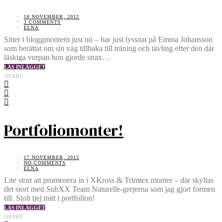
18 NOVEMBER, 2012
3 COMMENTS
ELNA
Sitter i bloggmontern just nu – har just lyssnat på Emma Johansson
som berättat om sin väg tillbaka till träning och tävling efter den där
läskiga vurpan hon gjorde strax…
LÄS INLÄGGET
SHARE
Portfoliomonter!
17 NOVEMBER, 2012
NO COMMENTS
ELNA
Lite stort att promenera in i XKross & Trimtex monter – där skyltas
det stort med SubXX Team Naturelle-grejerna som jag gjort formen
till. Stolt tjej mitt i portfolion!
LÄS INLÄGGET
SHARE