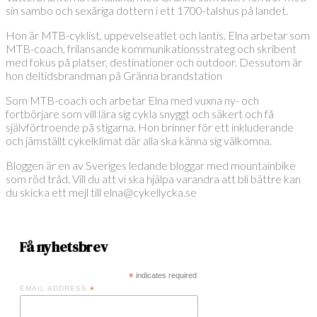
sin sambo och sexåriga dottern i ett 1700-talshus på landet.
Hon är MTB-cyklist, uppevelseatlet och lantis. Elna arbetar som
MTB-coach, frilansande kommunikationsstrateg och skribent
med fokus på platser, destinationer och outdoor. Dessutom är
hon deltidsbrandman på Gränna brandstation
Som MTB-coach och arbetar Elna med vuxna ny- och
fortbörjare som vill lära sig cykla snyggt och säkert och få
självförtroende på stigarna. Hon brinner för ett inkluderande
och jämställt cykelklimat där alla ska känna sig välkomna.
Bloggen är en av Sveriges ledande bloggar med mountainbike
som röd tråd. Vill du att vi ska hjälpa varandra att bli bättre kan
du skicka ett mejl till elna@cykellycka.se
Få nyhetsbrev
*
indicates required
EMAIL ADDRESS
*