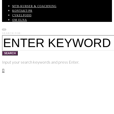
MTB-KURSER & COACHNING
KONTAKT/PR
CYKELPODD
OM ELNA
SEARCH FOR:
SEARCH
Input your search keywords and press Enter.