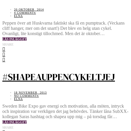
20 OKTOBER, 2014
4 COMMENTS
ELNA
Peppen över att Huskvarna faktiskt ska få en pumptrack. (Veckans
cliff hanger, mer om det snart!) Det blev en helg utan cykel.
Ovanligt, lite konstigt tillochmed. Men det är oktober…
LÄS INLÄGGET
SHARE
#SHAPEAUPPENCYKELTJEJ
18 NOVEMBER, 2013
NO COMMENTS
ELNA
Sweden Bike Expo gav energi och motivation, alla möten, intryck
och inspiration var verkligen det jag behövdes. Tänker låna SubXX-
kollegan Saras hashtag och shapea upp mig – på torsdag får…
LÄS INLÄGGET
SHARE