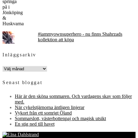
#iammyownsuperhero - nu finns Shahrzads
kollektion att köpa
Inläggsarkiv
INLÄGGSARKIV
Senast bloggat
Här är den sköna sommaren. Och vardagens skav som följer
med.
När cykelstjärnorna äntligen linjerar
Vykort från ett somrigt Öland
Sommarslott, västerbottenpaj och magisk utsikt
En stig ned till havet