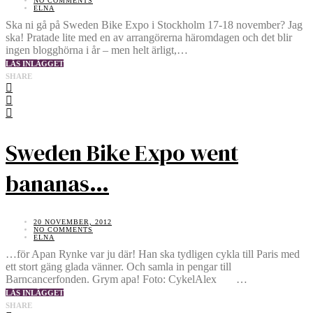
NO COMMENTS
ELNA
Ska ni gå på Sweden Bike Expo i Stockholm 17-18 november? Jag
ska! Pratade lite med en av arrangörerna häromdagen och det blir
ingen blogghörna i år – men helt ärligt,…
LÄS INLÄGGET
SHARE
Sweden Bike Expo went
bananas…
20 NOVEMBER, 2012
NO COMMENTS
ELNA
…för Apan Rynke var ju där! Han ska tydligen cykla till Paris med
ett stort gäng glada vänner. Och samla in pengar till
Barncancerfonden. Grym apa! Foto: CykelAlex …
LÄS INLÄGGET
SHARE