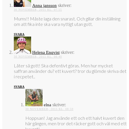
skriver:
Anna jansson
30 NOVEMBER, 2015 KL. 07:15
Mums!! Måste laga den snarast. Och gillar din inställning
om att fika inte ska vara nyttigt utan gott.
SVARA
skriver:
Helena Enqvist
30 NOVEMBER, 2015 KL. 08:40
Låter så gott! Ska defentivt göras. Men hur mycket
saffran använder du? ett kuvert? tror du glömde skriva det
i recpetet..
SVARA
skriver:
elna
30 NOVEMBER, 2015 KL. 08:59
Hoppsan! Jag använde ett och ett halvt kuvert den
här gången, men tror det räcker gott och väl med ett
kuvert!