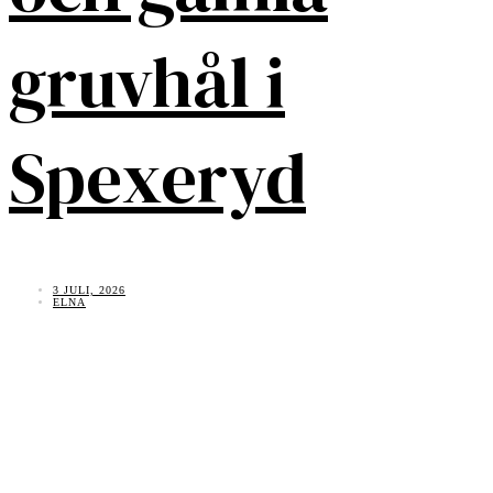
gruvhål i
Spexeryd
3 JULI, 2026
ELNA