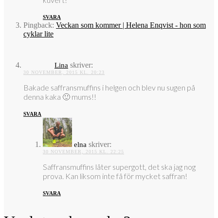
SVARA
Pingback:
Veckan som kommer | Helena Enqvist - hon som
cyklar lite
skriver:
Lina
30 NOVEMBER, 2015 KL. 20:23
Bakade saffransmuffins i helgen och blev nu sugen på
denna kaka 🙂 mums!!
SVARA
skriver:
elna
30 NOVEMBER, 2015 KL. 22:25
Saffransmuffins låter supergott, det ska jag nog
prova. Kan liksom inte få för mycket saffran!
SVARA