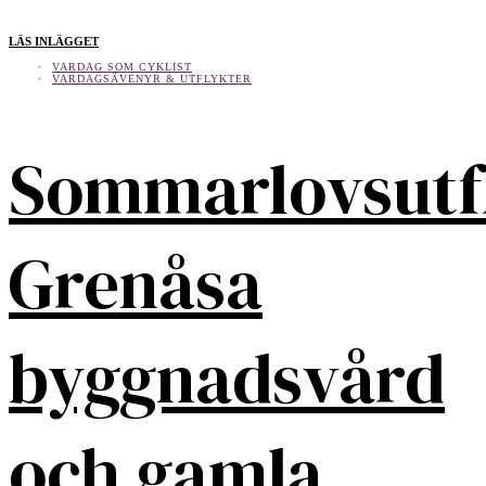
LÄS INLÄGGET
VARDAG SOM CYKLIST
VARDAGSÄVENYR & UTFLYKTER
Sommarlovsutf
Grenåsa
byggnadsvård
och gamla