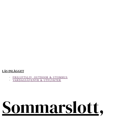
LÄS INLÄGGET
FRILUFTSLIV, OUTDOOR & UTOMHUS
VARDAGSÄVENYR & UTFLYKTER
Sommarslott,