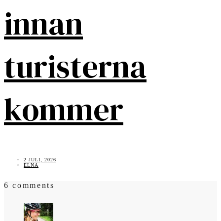
innan
turisterna
kommer
2 JULI, 2026
ELNA
6 comments