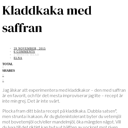
Kladdkaka med
saffran
29 NOVEMBER, 2015
6 COMMENTS
2 MINUTE READ
ELNA
TOTAL
0
SHARES
0
0
Jag älskar att experimentera med kladdkakor – den med saffran
är en favorit, och för det mesta improviserar jag lite – recept är
inte min grej. Det är inte svårt.
Plocka fram ditt bästa recept på kladdkaka. Dubbla satsen*,
men strunta i kakaon. Är du glutenintolerant byter du vetemjöl
mot bovetemjöl och/eller mandelmjöl, öka mängden något. Vill
du lyxa till det riktigt kan byta ut hälften av sockret mot riven