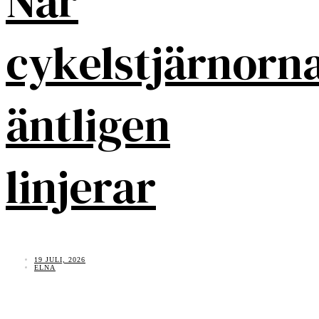
När
cykelstjärnorn
äntligen
linjerar
19 JULI, 2026
ELNA