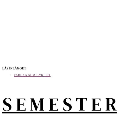
LÄS INLÄGGET
VARDAG SOM CYKLIST
S E M E S T E R