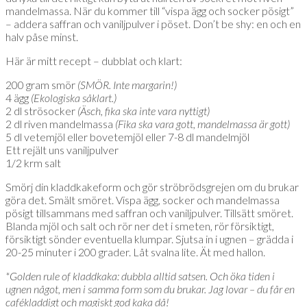
mandelmassa. När du kommer till “vispa ägg och socker pösigt”
– addera saffran och vaniljpulver i pöset. Don’t be shy: en och en
halv påse minst.
Här är mitt recept – dubblat och klart:
200 gram smör
(SMÖR. Inte margarin!)
4 ägg
(Ekologiska såklart.)
2 dl strösocker
(Äsch, fika ska inte vara nyttigt)
2 dl riven mandelmassa
(Fika ska vara gott, mandelmassa är gott)
5 dl vetemjöl eller bovetemjöl eller 7-8 dl mandelmjöl
Ett rejält uns vaniljpulver
1/2 krm salt
Smörj din kladdkakeform och gör ströbrödsgrejen om du brukar
göra det. Smält smöret. Vispa ägg, socker och mandelmassa
pösigt tillsammans med saffran och vaniljpulver. Tillsätt smöret.
Blanda mjöl och salt och rör ner det i smeten, rör försiktigt,
försiktigt sönder eventuella klumpar. Sjutsa in i ugnen – grädda i
20-25 minuter i 200 grader. Låt svalna lite. Ät med hallon.
*Golden rule of kladdkaka: dubbla alltid satsen. Och öka tiden i
ugnen något, men i samma form som du brukar. Jag lovar – du får en
cafékladdigt och magiskt god kaka då!