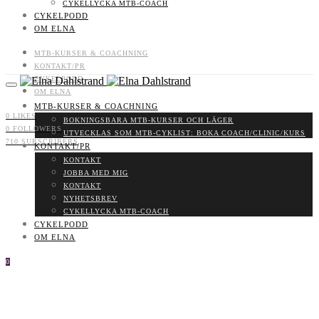
CYKELLYCKA MTB-COACH
CYKELPODD
OM ELNA
MTB-KURSER & COACHNING
KONTAKT/PR
CYKELPODD
OM ELNA
MTB-KURSER & COACHNING
0
LIKES
BOKNINGSBARA MTB-KURSER OCH LÄGER
0
FOLLOWERS
UTVECKLAS SOM MTB-CYKLIST: BOKA COACH/CLINIC/KURS
710
SUBSCRIBERS
KONTAKT/PR
KONTAKT
JOBBA MED MIG
KONTAKT
NYHETSBREV
CYKELLYCKA MTB-COACH
CYKELPODD
OM ELNA
0