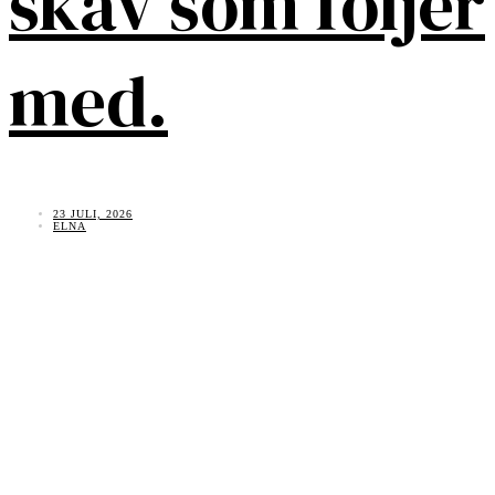
skav som följer
med.
23 JULI, 2026
ELNA