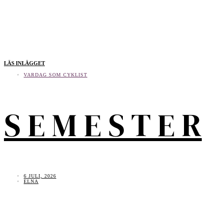
LÄS INLÄGGET
VARDAG SOM CYKLIST
S E M E S T E R
6 JULI, 2026
ELNA