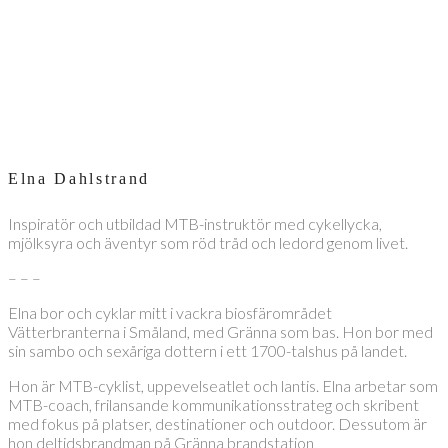
Elna Dahlstrand
Inspiratör och utbildad MTB-instruktör med cykellycka,
mjölksyra och äventyr som röd tråd och ledord genom livet.
– – –
Elna bor och cyklar mitt i vackra biosfärområdet
Vätterbranterna i Småland, med Gränna som bas. Hon bor med
sin sambo och sexåriga dottern i ett 1700-talshus på landet.
Hon är MTB-cyklist, uppevelseatlet och lantis. Elna arbetar som
MTB-coach, frilansande kommunikationsstrateg och skribent
med fokus på platser, destinationer och outdoor. Dessutom är
hon deltidsbrandman på Gränna brandstation