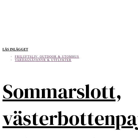
LÄS INLÄGGET
FRILUFTSLIV, OUTDOOR & UTOMHUS
VARDAGSÄVENYR & UTFLYKTER
Sommarslott,
västerbottenpa