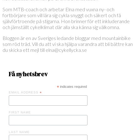
Som MTB-coach och arbetar Elna med vuxna ny- och
fortbörjare som vill lära sig cykla snyggt och säkert och få
självförtroende på stigarna. Hon brinner för ett inkluderande
och jämställt cykelklimat där alla ska känna sig välkomna.
Bloggen är en av Sveriges ledande bloggar med mountainbike
som röd tråd. Vill du att vi ska hjälpa varandra att bli bättre kan
du skicka ett mejl till elna@cykellycka.se
Få nyhetsbrev
*
indicates required
EMAIL ADDRESS
*
FIRST NAME
LAST NAME