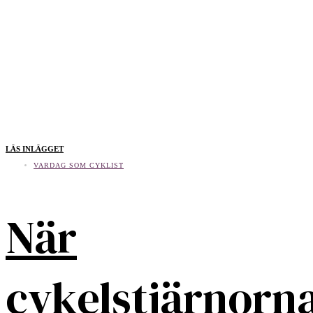
LÄS INLÄGGET
VARDAG SOM CYKLIST
När
cykelstjärnorn