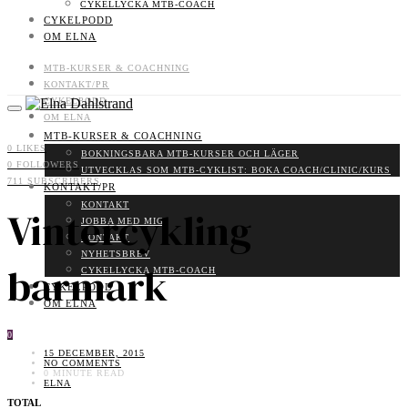
CYKELLYCKA MTB-COACH
CYKELPODD
OM ELNA
MTB-KURSER & COACHNING
KONTAKT/PR
CYKELPODD
OM ELNA
MTB-KURSER & COACHNING
0
LIKES
BOKNINGSBARA MTB-KURSER OCH LÄGER
0
FOLLOWERS
UTVECKLAS SOM MTB-CYKLIST: BOKA COACH/CLINIC/KURS
711
SUBSCRIBERS
KONTAKT/PR
KONTAKT
Vintercykling
JOBBA MED MIG
KONTAKT
NYHETSBREV
barmark
CYKELLYCKA MTB-COACH
CYKELPODD
OM ELNA
0
15 DECEMBER, 2015
NO COMMENTS
0 MINUTE READ
ELNA
TOTAL