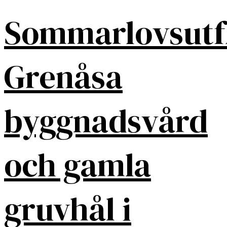
Sommarlovsutf
Grenåsa
byggnadsvård
och gamla
gruvhål i