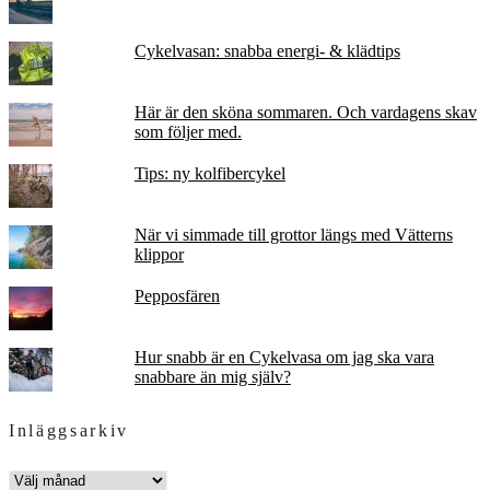
Cykelvasan: snabba energi- & klädtips
Här är den sköna sommaren. Och vardagens skav
som följer med.
Tips: ny kolfibercykel
När vi simmade till grottor längs med Vätterns
klippor
Pepposfären
Hur snabb är en Cykelvasa om jag ska vara
snabbare än mig själv?
Inläggsarkiv
INLÄGGSARKIV