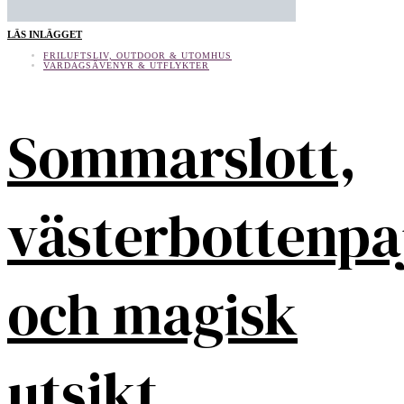
LÄS INLÄGGET
FRILUFTSLIV, OUTDOOR & UTOMHUS
VARDAGSÄVENYR & UTFLYKTER
Sommarslott,
västerbottenpa
och magisk
utsikt