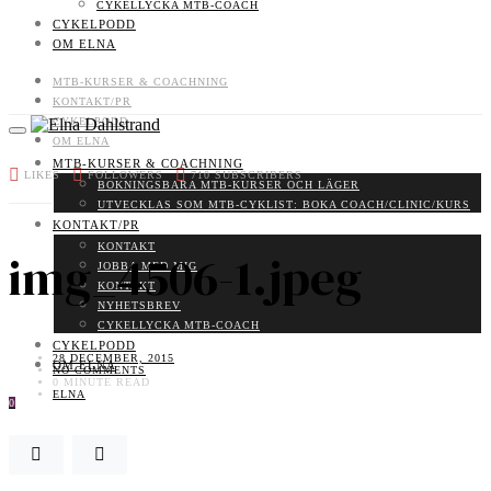
CYKELLYCKA MTB-COACH
CYKELPODD
OM ELNA
MTB-KURSER & COACHNING
KONTAKT/PR
CYKELPODD
OM ELNA
MTB-KURSER & COACHNING
LIKES
FOLLOWERS
710
SUBSCRIBERS
BOKNINGSBARA MTB-KURSER OCH LÄGER
UTVECKLAS SOM MTB-CYKLIST: BOKA COACH/CLINIC/KURS
KONTAKT/PR
KONTAKT
img_4506-1.jpeg
JOBBA MED MIG
KONTAKT
NYHETSBREV
CYKELLYCKA MTB-COACH
CYKELPODD
28 DECEMBER, 2015
OM ELNA
NO COMMENTS
0 MINUTE READ
ELNA
0