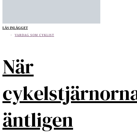
LÄS INLÄGGET
VARDAG SOM CYKLIST
När
cykelstjärnorn
äntligen