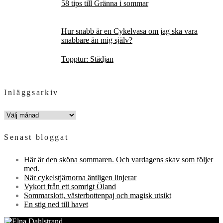
58 tips till Gränna i sommar
Hur snabb är en Cykelvasa om jag ska vara
snabbare än mig själv?
Topptur: Städjan
Inläggsarkiv
INLÄGGSARKIV
Senast bloggat
Här är den sköna sommaren. Och vardagens skav som följer
med.
När cykelstjärnorna äntligen linjerar
Vykort från ett somrigt Öland
Sommarslott, västerbottenpaj och magisk utsikt
En stig ned till havet