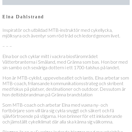
Elna Dahlstrand
Inspiratör och utbildad MTB-instruktör med cykellycka,
mjölksyra och äventyr som röd tråd och ledord genom livet.
– – –
Elna bor och cyklar mitt i vackra biosfärområdet
Vätterbranterna i Småland, med Gränna som bas. Hon bor med
sin sambo och sexåriga dottern i ett 1700-talshus på landet.
Hon är MTB-cyklist, uppevelseatlet och lantis. Elna arbetar som
MTB-coach, frilansande kommunikationsstrateg och skribent
med fokus på platser, destinationer och outdoor. Dessutom är
hon deltidsbrandman på Gränna brandstation
Som MTB-coach och arbetar Elna med vuxna ny- och
fortbörjare som vill lära sig cykla snyggt och säkert och få
självförtroende på stigarna. Hon brinner för ett inkluderande
och jämställt cykelklimat där alla ska känna sig välkomna.
Bloggen är en av Sveriges ledande bloggar med mountainbike