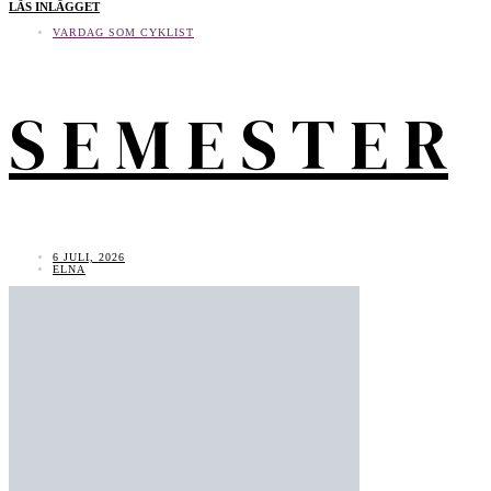
LÄS INLÄGGET
VARDAG SOM CYKLIST
S E M E S T E R
6 JULI, 2026
ELNA