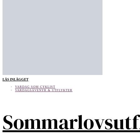
LÄS INLÄGGET
VARDAG SOM CYKLIST
VARDAGSÄVENYR & UTFLYKTER
Sommarlovsutf