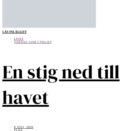
LÄS INLÄGGET
LIVET
VARDAG SOM CYKLIST
En stig ned till
havet
8 JULI, 2026
ELNA