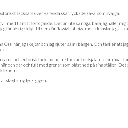
 euforiskt tacksam över varenda skär, lyckade såväl som svajiga.
g vill med till mitt förfogande. Det är inte så noga, bara jag håller m
jag får aldrig riktigt till den där flowigt jobbiga mosa-känslan jag äls
n Ossi när jag skejtar och jag njuter så in i bängen. Och tänker att jag
ka.
urarna och euforisk tacksamhet riktad mot eldsjälarna som fixat i o
här och där och fullt med grenar som blåst ned på sina ställen. Det spe
 åkte hem.
år skejta mig lycklig igen.