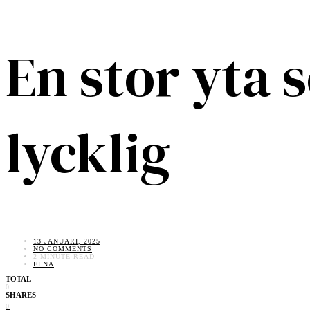
En stor yta 
lycklig
13 JANUARI, 2025
NO COMMENTS
2 MINUTE READ
ELNA
TOTAL
0
SHARES
0