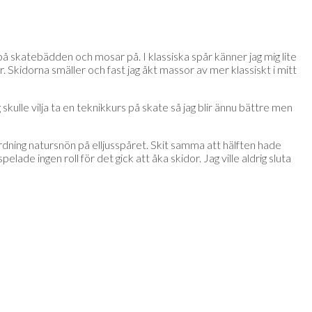
ig på skatebädden och mosar på. I klassiska spår känner jag mig lite
kar. Skidorna smäller och fast jag åkt massor av mer klassiskt i mitt
 skulle vilja ta en teknikkurs på skate så jag blir ännu bättre men
rdning natursnön på elljusspåret. Skit samma att hälften hade
lade ingen roll för det gick att åka skidor. Jag ville aldrig sluta