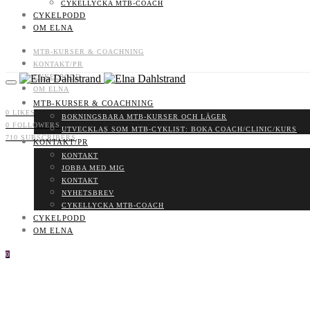
CYKELLYCKA MTB-COACH
CYKELPODD
OM ELNA
MTB-KURSER & COACHNING
KONTAKT/PR
CYKELPODD
OM ELNA
MTB-KURSER & COACHNING
0
LIKES
BOKNINGSBARA MTB-KURSER OCH LÄGER
0
FOLLOWERS
UTVECKLAS SOM MTB-CYKLIST: BOKA COACH/CLINIC/KURS
710
SUBSCRIBERS
KONTAKT/PR
KONTAKT
JOBBA MED MIG
KONTAKT
NYHETSBREV
CYKELLYCKA MTB-COACH
CYKELPODD
OM ELNA
0