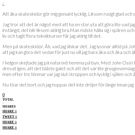
0
Att åka skateskidor gör mig genuint lycklig. Liksom rusigt glad och
Jag tror att det är något med att ha en stor yta att göra lite vad ja
instängd, det blir liksom aldrig bra.Man måste hålla sig i spåren och 
liv och tagit flera teknikkurser får jag aldrig till det.
Men på skateskidor. Åh, vad jag älskar det. Jag lyssnar alltid på Joh
att jag kan göra det sedan för just nu vill jag bara åka och åka och å
I helgen skejtade jag på natursnö hemma på byn. Med John Ossi i l
drevat igen, att det blåste galet och att det var lite grusgenomslag 
men efter tre timmar var jag slut i kroppen och lycklig i själen och
Nu töar det bort och jag hoppas det inte dröjer för länge innan jag f
0
TOTAL
0
SHARES
SHARE
0
TWEET
0
SHARE
0
SHARE
0