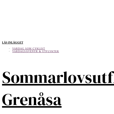
LÄS INLÄGGET
VARDAG SOM CYKLIST
VARDAGSÄVENYR & UTFLYKTER
Sommarlovsutf
Grenåsa