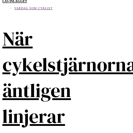
LÄS INLÄGGET
VARDAG SOM CYKLIST
När
cykelstjärnorn
äntligen
linjerar