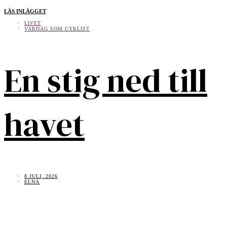
LÄS INLÄGGET
LIVET
VARDAG SOM CYKLIST
En stig ned till
havet
8 JULI, 2026
ELNA