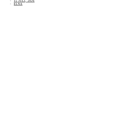
15 JULI, 2026
ELNA