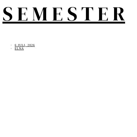
S E M E S T E R
6 JULI, 2026
ELNA