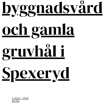
byggnadsvård
och gamla
gruvhål i
Spexeryd
3 JULI, 2026
ELNA