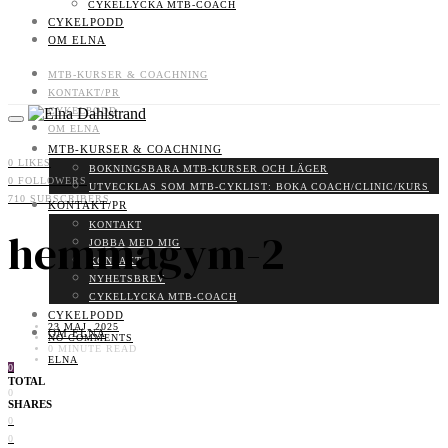
CYKELLYCKA MTB-COACH
CYKELPODD
OM ELNA
MTB-KURSER & COACHNING
KONTAKT/PR
CYKELPODD
OM ELNA
MTB-KURSER & COACHNING
0
LIKES
BOKNINGSBARA MTB-KURSER OCH LÄGER
0
FOLLOWERS
UTVECKLAS SOM MTB-CYKLIST: BOKA COACH/CLINIC/KURS
710
SUBSCRIBERS
KONTAKT/PR
KONTAKT
hemmagym-2
JOBBA MED MIG
KONTAKT
NYHETSBREV
CYKELLYCKA MTB-COACH
CYKELPODD
23 MAJ, 2025
OM ELNA
NO COMMENTS
0 MINUTE READ
ELNA
0
TOTAL
0
SHARES
0
0