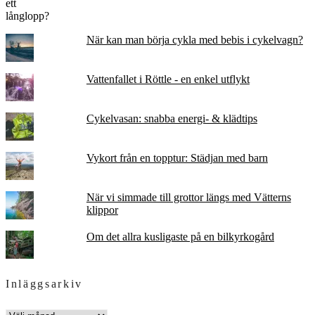
När kan man börja cykla med bebis i cykelvagn?
Vattenfallet i Röttle - en enkel utflykt
Cykelvasan: snabba energi- & klädtips
Vykort från en topptur: Städjan med barn
När vi simmade till grottor längs med Vätterns
klippor
Om det allra kusligaste på en bilkyrkogård
Inläggsarkiv
INLÄGGSARKIV