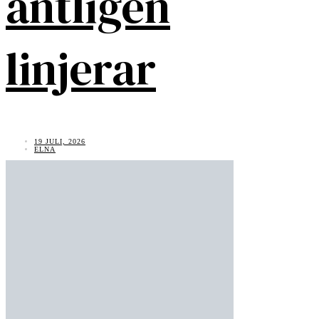
äntligen
linjerar
19 JULI, 2026
ELNA