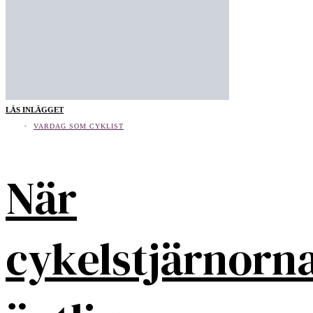
LÄS INLÄGGET
VARDAG SOM CYKLIST
När
cykelstjärnorn