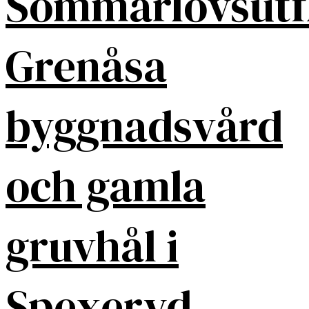
Sommarlovsutf
Grenåsa
byggnadsvård
och gamla
gruvhål i
Spexeryd