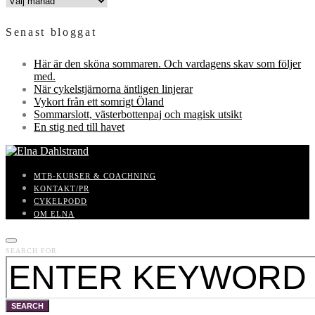
Senast bloggat
Här är den sköna sommaren. Och vardagens skav som följer
med.
När cykelstjärnorna äntligen linjerar
Vykort från ett somrigt Öland
Sommarslott, västerbottenpaj och magisk utsikt
En stig ned till havet
MTB-KURSER & COACHNING
KONTAKT/PR
CYKELPODD
OM ELNA
SEARCH FOR:
SEARCH