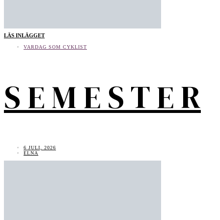
LÄS INLÄGGET
VARDAG SOM CYKLIST
S E M E S T E R
6 JULI, 2026
ELNA