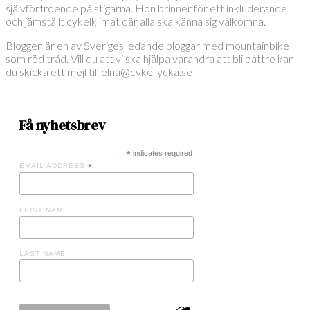
självförtroende på stigarna. Hon brinner för ett inkluderande
och jämställt cykelklimat där alla ska känna sig välkomna.
Bloggen är en av Sveriges ledande bloggar med mountainbike
som röd tråd. Vill du att vi ska hjälpa varandra att bli bättre kan
du skicka ett mejl till elna@cykellycka.se
Få nyhetsbrev
*
indicates required
EMAIL ADDRESS
*
FIRST NAME
LAST NAME