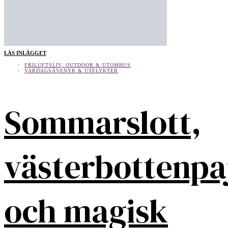
LÄS INLÄGGET
FRILUFTSLIV, OUTDOOR & UTOMHUS
VARDAGSÄVENYR & UTFLYKTER
Sommarslott,
västerbottenpa
och magisk