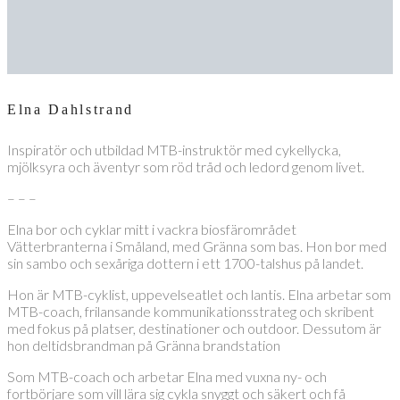
Elna Dahlstrand
Inspiratör och utbildad MTB-instruktör med cykellycka,
mjölksyra och äventyr som röd tråd och ledord genom livet.
– – –
Elna bor och cyklar mitt i vackra biosfärområdet
Vätterbranterna i Småland, med Gränna som bas. Hon bor med
sin sambo och sexåriga dottern i ett 1700-talshus på landet.
Hon är MTB-cyklist, uppevelseatlet och lantis. Elna arbetar som
MTB-coach, frilansande kommunikationsstrateg och skribent
med fokus på platser, destinationer och outdoor. Dessutom är
hon deltidsbrandman på Gränna brandstation
Som MTB-coach och arbetar Elna med vuxna ny- och
fortbörjare som vill lära sig cykla snyggt och säkert och få