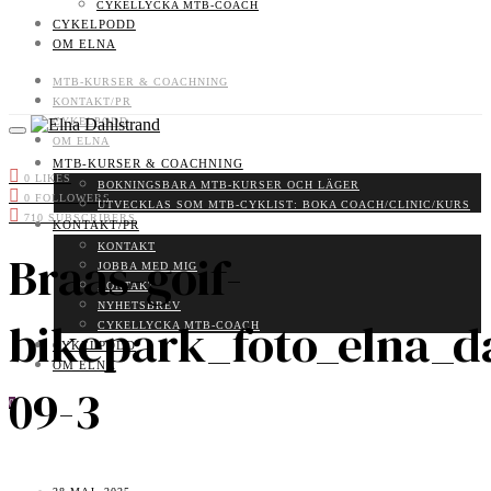
CYKELLYCKA MTB-COACH
CYKELPODD
OM ELNA
MTB-KURSER & COACHNING
KONTAKT/PR
CYKELPODD
OM ELNA
MTB-KURSER & COACHNING
0
LIKES
BOKNINGSBARA MTB-KURSER OCH LÄGER
0
FOLLOWERS
UTVECKLAS SOM MTB-CYKLIST: BOKA COACH/CLINIC/KURS
710
SUBSCRIBERS
KONTAKT/PR
KONTAKT
Braas-goif-
JOBBA MED MIG
KONTAKT
NYHETSBREV
bikepark_foto_elna_d
CYKELLYCKA MTB-COACH
CYKELPODD
OM ELNA
09-3
0