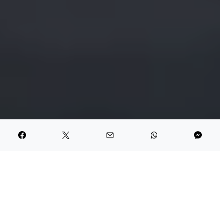
Vi är fyra dagar in i september och jag undrar om det här inte
är en av mina favoritmånader. Jag var inne hos Annika och
kikade lite och hon hade ett
fint inlägg om utflykter och