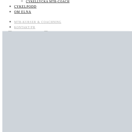
CYKELLYCKA MTB-COACH
CYKELPODD
OM ELNA
MTB-KURSER & COACHNING
KONTAKT/PR
CYKELPODD
OM ELNA
MTB-KURSER & COACHNING
LIKES
FOLLOWERS
710
SUBSCRIBERS
BOKNINGSBARA MTB-KURSER OCH LÄGER
UTVECKLAS SOM MTB-CYKLIST: BOKA COACH/CLINIC/KURS
KONTAKT/PR
KONTAKT
JOBBA MED MIG
KONTAKT
NYHETSBREV
CYKELLYCKA MTB-COACH
CYKELPODD
OM ELNA
0