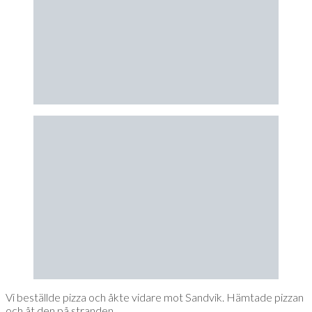
Vi beställde pizza och åkte vidare mot Sandvik. Hämtade pizzan
och åt den på stranden.