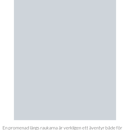
En promenad längs raukarna är verkligen ett äventyr både för