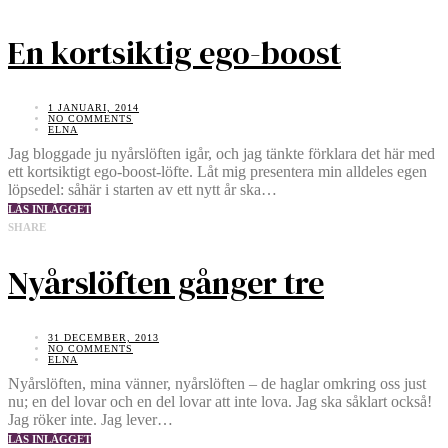
En kortsiktig ego-boost
1 JANUARI, 2014
NO COMMENTS
ELNA
Jag bloggade ju nyårslöften igår, och jag tänkte förklara det här med
ett kortsiktigt ego-boost-löfte. Låt mig presentera min alldeles egen
löpsedel: såhär i starten av ett nytt år ska…
LÄS INLÄGGET
SHARE
Nyårslöften gånger tre
31 DECEMBER, 2013
NO COMMENTS
ELNA
Nyårslöften, mina vänner, nyårslöften – de haglar omkring oss just
nu; en del lovar och en del lovar att inte lova. Jag ska såklart också!
Jag röker inte. Jag lever…
LÄS INLÄGGET