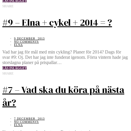
LÄS INLÄGGET
SHARE
#9 – Elna + cykel + 2014 = ?
9 DECEMBER, 2013
NO COMMENTS
ELNA
Vad har jag för mål med min cykling? Planer för 2014? Dags för
svar #9: Oj. Det har jag inte funderat igenom. Förra vintern hade jag
storslagna planer på prispallar…
LÄS INLÄGGET
SHARE
#7 – Vad ska du köra på nästa
år?
7 DECEMBER, 2013
NO COMMENTS
ELNA