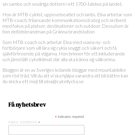
sin sambo och sexåriga dottern i ett 1700-talshus på landet.
Hon är MTB-cyklist, uppevelseatlet och lantis. Elna arbetar som
MTB-coach, frilansande kommunikationsstrateg och skribent
med fokus på platser, destinationer och outdoor. Dessutom är
hon deltidsbrandman på Gränna brandstation
Som MTB-coach och arbetar Elna med vuxna ny- och
fortbörjare som vill lära sig cykla snyggt och säkert och få
självförtroende på stigarna. Hon brinner för ett inkluderande
och jämställt cykelklimat där alla ska känna sig välkomna.
Bloggen är en av Sveriges ledande bloggar med mountainbike
som röd tråd. Vill du att vi ska hjälpa varandra att bli bättre kan
du skicka ett mejl till elna@cykellycka.se
Få nyhetsbrev
*
indicates required
EMAIL ADDRESS
*