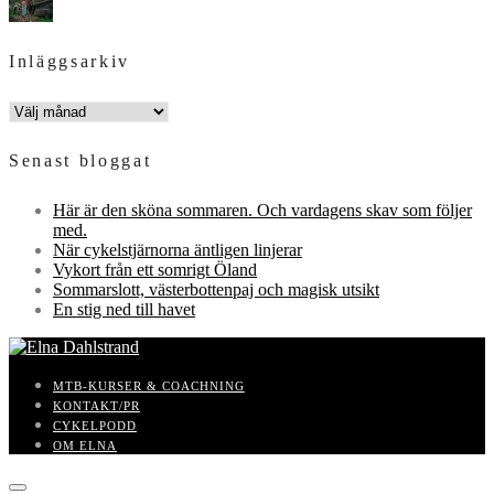
Inläggsarkiv
INLÄGGSARKIV
Senast bloggat
Här är den sköna sommaren. Och vardagens skav som följer
med.
När cykelstjärnorna äntligen linjerar
Vykort från ett somrigt Öland
Sommarslott, västerbottenpaj och magisk utsikt
En stig ned till havet
MTB-KURSER & COACHNING
KONTAKT/PR
CYKELPODD
OM ELNA