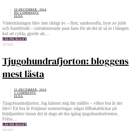
29 DECEMBER, 2014
NO COMMENTS
ELNA
Vinterträningen blev inte riktigt av – flytt, sambosoffa, byte av jobb
och framförallt – ostrukturerade pass bara för att det är så in i bängen
kul att cykla, gjorde att…
LÄS INLÄGGET
SHARE
Tjugohundrafjorton: bloggens
mest lästa
22 DECEMBER, 2014
2 COMMENTS
ELNA
Tjugohundrafjorton. Jag känner mig lite mållös – vilket bra år det
blev! Ett bra år förtjänar summeringar, några tillbakablickar på
höjdpunkter innan det är dags att dra igång tjugohundrafemton.
Förra…
LÄS INLÄGGET
SHARE