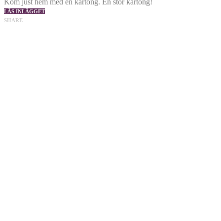
Kom just hem med en kartong. En stor kartong!
LÄS INLÄGGET
SHARE