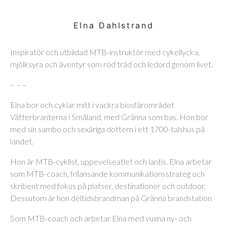
Elna Dahlstrand
Inspiratör och utbildad MTB-instruktör med cykellycka,
mjölksyra och äventyr som röd tråd och ledord genom livet.
– – –
Elna bor och cyklar mitt i vackra biosfärområdet
Vätterbranterna i Småland, med Gränna som bas. Hon bor
med sin sambo och sexåriga dottern i ett 1700-talshus på
landet.
Hon är MTB-cyklist, uppevelseatlet och lantis. Elna arbetar
som MTB-coach, frilansande kommunikationsstrateg och
skribent med fokus på platser, destinationer och outdoor.
Dessutom är hon deltidsbrandman på Gränna brandstation
Som MTB-coach och arbetar Elna med vuxna ny- och