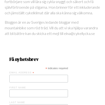
fortbörjare som vill lära sig cykla snyggt och säkert och få
självförtroende på stigarna. Hon brinner för ett inkluderande
och jämställt cykelklimat där alla ska känna sig välkomna.
Bloggen är en av Sveriges ledande bloggar med
mountainbike som röd tråd. Vill du att vi ska hjälpa varandra
att bli bättre kan du skicka ett mejl till elna@cykellycka.se
Få nyhetsbrev
*
indicates required
EMAIL ADDRESS
*
FIRST NAME
LAST NAME