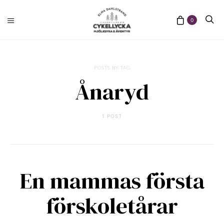
0
POSTS BY TAG
Ånaryd
1 POST
En mammas första
förskoletårar