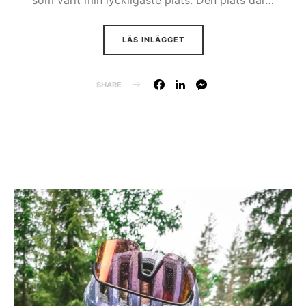
som varit min lyckligaste plats. Den plats där…
LÄS INLÄGGET
SHARE