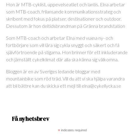
Hon är MTB-cyklist, uppevelseatlet och lantis. Elna arbetar
som MTB-coach, frilansande kommunikationsstrateg och
skribent med fokus på platser, destinationer och outdoor.
Dessutom är hon deltidsbrandman på Gränna brandstation
Som MTB-coach och arbetar Elna med vuxna ny- och
fortbörjare som vill lära sig cykla snyggt och säkert och få
självförtroende på stigarna. Hon brinner för ett inkluderande
och jämställt cykelklimat där alla ska känna sig välkomna.
Bloggen är en av Sveriges ledande bloggar med
mountainbike som röd tråd. Vill du att vi ska hjälpa varandra
att bli bättre kan du skicka ett mejl till elna@cykellycka.se
Få nyhetsbrev
*
indicates required