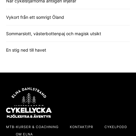
När cykelstjärnorna äntligen linjerar
Vykort från ett somrigt Öland
Sommarslott, västerbottenpaj och magisk utsikt
En stig ned till havet
MTB-KURSER & COACHNING
KONTAKT/PR
CYKELPODD
OM ELNA