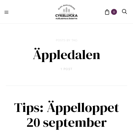
0
POSTS BY TAG
Äppledalen
1 POST
Tips: Äppelloppet
20 september