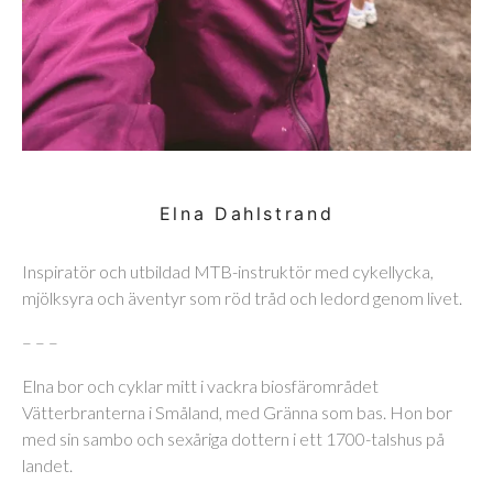
Elna Dahlstrand
Inspiratör och utbildad MTB-instruktör med cykellycka,
mjölksyra och äventyr som röd tråd och ledord genom livet.
– – –
Elna bor och cyklar mitt i vackra biosfärområdet
Vätterbranterna i Småland, med Gränna som bas. Hon bor
med sin sambo och sexåriga dottern i ett 1700-talshus på
landet.