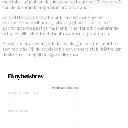
med fokus på platser, destinationer och outdoor. Dessutom är
hon deltidsbrandman på Gränna brandstation
Som MTB-coach och arbetar Elna med vuxna ny- och
fortbörjare som vill lära sig cykla snyggt och säkert och få
självförtroende på stigarna. Hon brinner för ett inkluderande
och jämställt cykelklimat där alla ska känna sig välkomna.
Bloggen är en av Sveriges ledande bloggar med mountainbike
som röd tråd. Vill du att vi ska hjälpa varandra att bli bättre kan
du skicka ett mejl till elna@cykellycka.se
Få nyhetsbrev
*
indicates required
EMAIL ADDRESS
*
FIRST NAME