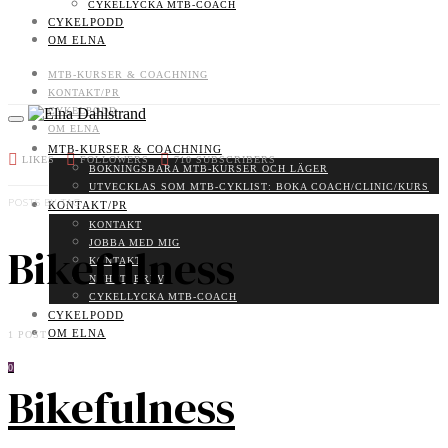
CYKELLYCKA MTB-COACH
CYKELPODD
OM ELNA
MTB-KURSER & COACHNING
KONTAKT/PR
CYKELPODD
OM ELNA
MTB-KURSER & COACHNING
LIKES
FOLLOWERS
710
SUBSCRIBERS
BOKNINGSBARA MTB-KURSER OCH LÄGER
UTVECKLAS SOM MTB-CYKLIST: BOKA COACH/CLINIC/KURS
POSTS BY TAG
KONTAKT/PR
KONTAKT
JOBBA MED MIG
Bikefulness
KONTAKT
NYHETSBREV
CYKELLYCKA MTB-COACH
CYKELPODD
OM ELNA
1 POST
0
Bikefulness