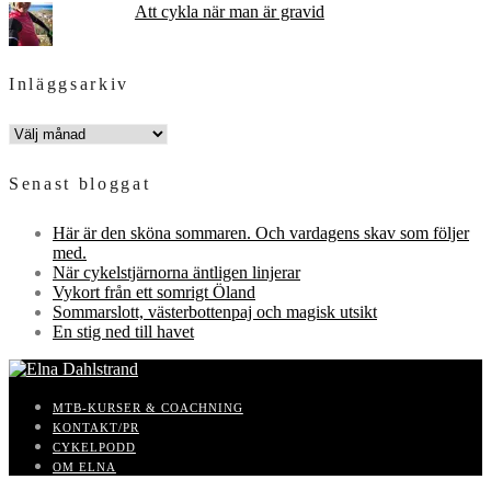
Att cykla när man är gravid
Inläggsarkiv
INLÄGGSARKIV
Senast bloggat
Här är den sköna sommaren. Och vardagens skav som följer
med.
När cykelstjärnorna äntligen linjerar
Vykort från ett somrigt Öland
Sommarslott, västerbottenpaj och magisk utsikt
En stig ned till havet
MTB-KURSER & COACHNING
KONTAKT/PR
CYKELPODD
OM ELNA