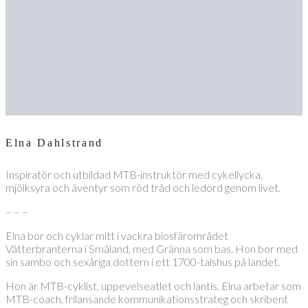
Elna Dahlstrand
Inspiratör och utbildad MTB-instruktör med cykellycka,
mjölksyra och äventyr som röd tråd och ledord genom livet.
– – –
Elna bor och cyklar mitt i vackra biosfärområdet
Vätterbranterna i Småland, med Gränna som bas. Hon bor med
sin sambo och sexåriga dottern i ett 1700-talshus på landet.
Hon är MTB-cyklist, uppevelseatlet och lantis. Elna arbetar som
MTB-coach, frilansande kommunikationsstrateg och skribent