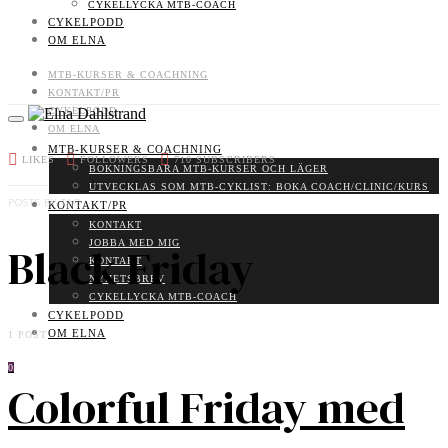
CYKELLYCKA MTB-COACH
CYKELPODD
OM ELNA
MTB-KURSER & COACHNING
KONTAKT/PR
CYKELPODD
OM ELNA
MTB-KURSER & COACHNING
LIKES
FOLLOWERS
710
SUBSCRIBERS
BOKNINGSBARA MTB-KURSER OCH LÄGER
UTVECKLAS SOM MTB-CYKLIST: BOKA COACH/CLINIC/KURS
POSTS BY TAG
KONTAKT/PR
KONTAKT
JOBBA MED MIG
Black Friday
KONTAKT
NYHETSBREV
CYKELLYCKA MTB-COACH
CYKELPODD
OM ELNA
1 POST
0
Colorful Friday med