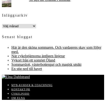
Inläggsarkiv
INLÄGGSARKIV
Senast bloggat
Här är den sköna sommaren. Och vardagens skav som följer
med.
När cykelstjärnorna äntligen linjerar
Vykort från ett somrigt Öland
Sommarslott, västerbottenpaj och magisk utsikt
En stig ned till havet
MTB-KURSER & COACHNING
KONTAKT/PR
CYKELPODD
OM ELNA