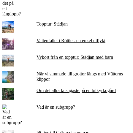
Topptur: Städjan
Vattenfallet i Röttle - en enkel utflykt
Vykort från en topptur: Städjan med barn
När vi simmade till grottor längs med Vätterns
klippor
Om det allra kusligaste på en bilkyrkogård
Vad är en subgrupp?
58 tips till Gränna i sommar