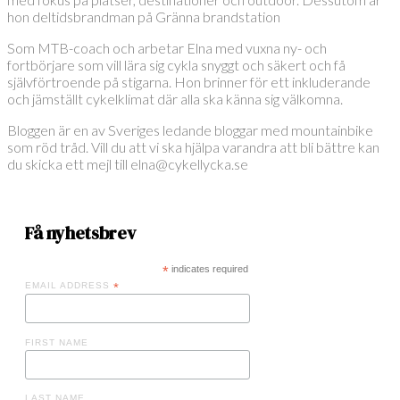
hon deltidsbrandman på Gränna brandstation
Som MTB-coach och arbetar Elna med vuxna ny- och
fortbörjare som vill lära sig cykla snyggt och säkert och få
självförtroende på stigarna. Hon brinner för ett inkluderande
och jämställt cykelklimat där alla ska känna sig välkomna.
Bloggen är en av Sveriges ledande bloggar med mountainbike
som röd tråd. Vill du att vi ska hjälpa varandra att bli bättre kan
du skicka ett mejl till elna@cykellycka.se
Få nyhetsbrev
*
indicates required
EMAIL ADDRESS
*
FIRST NAME
LAST NAME