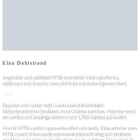
Elna Dahlstrand
Inspiratör och utbildad MTB-instruktör med cykellycka,
mjölksyra och äventyr som röd tråd och ledord genom livet.
– – –
Elna bor och cyklar mitt i vackra biosfärområdet
Vätterbranterna i Småland, med Gränna som bas. Hon bor med
sin sambo och sexåriga dottern i ett 1700-talshus på landet.
Hon är MTB-cyklist, uppevelseatlet och lantis. Elna arbetar som
MTB-coach, frilansande kommunikationsstrateg och skribent
med fokus på platser, destinationer och outdoor. Dessutom är