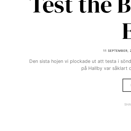
Test the 
11 SEPTEMBER, 
Den sista hojen vi plockade ut att testa i s
på Hallby var såklart 
SHA