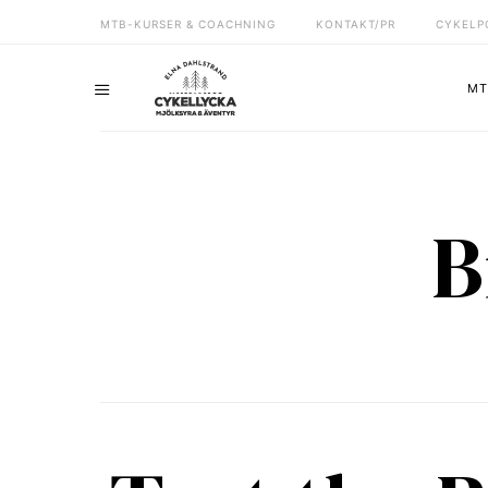
MTB-KURSER & COACHNING
KONTAKT/PR
CYKELP
MT
B