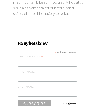
med mountainbike som röd tråd. Vill du att vi
ska hjälpa varandra att bli bättre kan du
skicka ett mejl till elna@cykellycka.se
Få nyhetsbrev
*
indicates required
EMAIL ADDRESS
*
FIRST NAME
LAST NAME