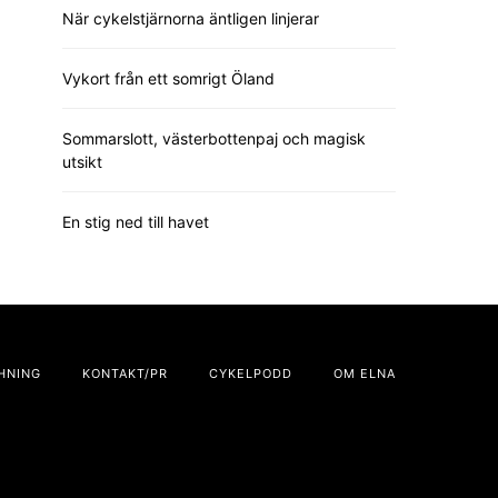
När cykelstjärnorna äntligen linjerar
Vykort från ett somrigt Öland
Sommarslott, västerbottenpaj och magisk
utsikt
En stig ned till havet
HNING
KONTAKT/PR
CYKELPODD
OM ELNA