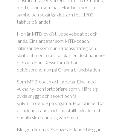
biosfärområdet Vätterbranterna i Småland,
med Gränna som bas. Hon bor med sin
sambo och sexåriga dottern i ett 1700-
talshus på landet.
Hon är MTB-cyklist, uppevelseatlet och
lantis. Elna arbetar som MTB-coach,
frilansande kommunikationsstrateg och
skribent med fokus på platser, destinationer
och outdoor. Dessutom är hon
deltidsbrandman på Gränna brandstation
Som MTB-coach och arbetar Elna med
vuxna ny- och fortbörjare som vill lära sig
cykla snyggt och säkert och få
självförtroende på stigarna. Hon brinner för
ett inkluderande och jämställt cykelklimat
där alla ska känna sig välkomna.
Bloggen är en av Sveriges ledande bloggar