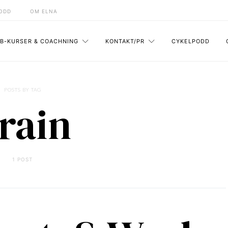
ODD
OM ELNA
B-KURSER & COACHNING
KONTAKT/PR
CYKELPODD
POSTS BY TAG
rain
1 POST