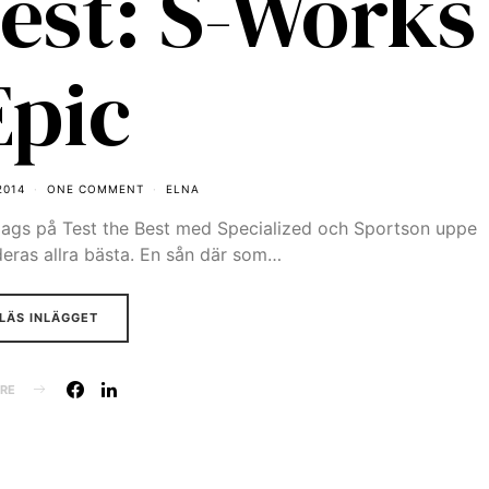
Best: S-Works
Epic
2014
ONE COMMENT
ELNA
öndags på Test the Best med Specialized och Sportson uppe
deras allra bästa. En sån där som…
LÄS INLÄGGET
RE