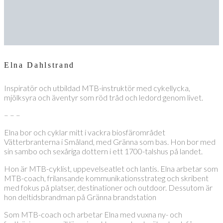
Elna Dahlstrand
Inspiratör och utbildad MTB-instruktör med cykellycka,
mjölksyra och äventyr som röd tråd och ledord genom livet.
– – –
Elna bor och cyklar mitt i vackra biosfärområdet
Vätterbranterna i Småland, med Gränna som bas. Hon bor med
sin sambo och sexåriga dottern i ett 1700-talshus på landet.
Hon är MTB-cyklist, uppevelseatlet och lantis. Elna arbetar som
MTB-coach, frilansande kommunikationsstrateg och skribent
med fokus på platser, destinationer och outdoor. Dessutom är
hon deltidsbrandman på Gränna brandstation
Som MTB-coach och arbetar Elna med vuxna ny- och