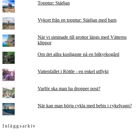
Topptur: Städjan
Vykort från en topptur: Städjan med barn
När vi simmade till grottor längs med Vätterns
klippor
Om det allra kusligaste på en bilkyrkogård
Vattenfallet i Röttle - en enkel utflykt
Varför ska man ha dropper post?
När kan man börja cykla med bebis i cykelvagn?
Inläggsarkiv