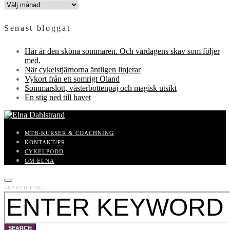
INLÄGGSARKIV
Senast bloggat
Här är den sköna sommaren. Och vardagens skav som följer
med.
När cykelstjärnorna äntligen linjerar
Vykort från ett somrigt Öland
Sommarslott, västerbottenpaj och magisk utsikt
En stig ned till havet
MTB-KURSER & COACHNING
KONTAKT/PR
CYKELPODD
OM ELNA
SEARCH FOR:
SEARCH