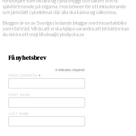
fortbörjare som vill lära sig cykla snyggt och säkert och få
självförtroende på stigarna. Hon brinner för ett inkluderande
och jämställt cykelklimat där alla ska känna sig välkomna.
Bloggen är en av Sveriges ledande bloggar med mountainbike
som röd tråd. Vill du att vi ska hjälpa varandra att bli bättre kan
du skicka ett mejl till elna@cykellycka.se
Få nyhetsbrev
*
indicates required
EMAIL ADDRESS
*
FIRST NAME
LAST NAME