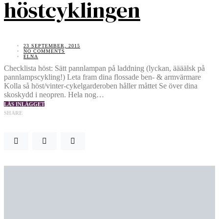
höstcyklingen
23 SEPTEMBER, 2015
NO COMMENTS
ELNA
Checklista höst: Sätt pannlampan på laddning (lyckan, äääälsk på
pannlampscykling!) Leta fram dina flossade ben- & armvärmare
Kolla så höst/vinter-cykelgarderoben håller måttet Se över dina
skoskydd i neopren. Hela nog…
LÄS INLÄGGET
SHARE