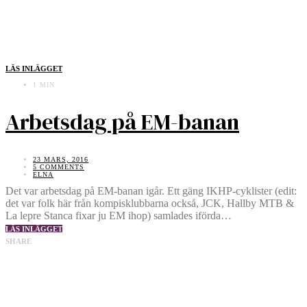
LÄS INLÄGGET
1 MIN
Arbetsdag på EM-banan
23 MARS, 2016
5 COMMENTS
ELNA
Det var arbetsdag på EM-banan igår. Ett gäng IKHP-cyklister (edit:
det var folk här från kompisklubbarna också, JCK, Hallby MTB &
La lepre Stanca fixar ju EM ihop) samlades iförda…
LÄS INLÄGGET
SHARE