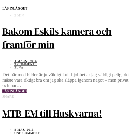
LÄS INLÄGGET
2 MIN
Bakom Eskils kamera och
framför min
4 MARS, 2016
3 COMMENTS
ELNA
Det här med bilder är ju väldigt kul. I jobbet är jag väldigt petig, det
måste vara riktigt bra om jag ska släppa igenom något – men privat
och här…
LÄS INLÄGGET
SHARE
MTB-EM till Huskvarna!
8 MAJ, 2015
ONE COMMENT