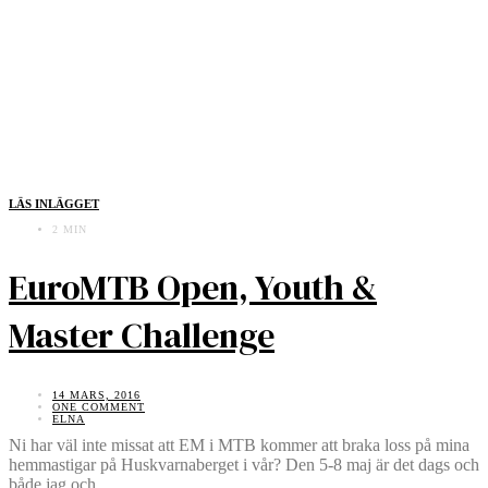
LÄS INLÄGGET
2 MIN
EuroMTB Open, Youth &
Master Challenge
14 MARS, 2016
ONE COMMENT
ELNA
Ni har väl inte missat att EM i MTB kommer att braka loss på mina
hemmastigar på Huskvarnaberget i vår? Den 5-8 maj är det dags och
både jag och…