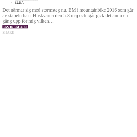
ELNA
Det närmar sig med stormsteg nu, EM i mountainbike 2016 som går
av stapeln här i Huskvarna den 5-8 maj och igår gick det ännu en
gång upp för mig vilken…
LÄS INLÄGGET
SHARE