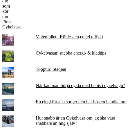
Vattenfallet i Röttle - en enkel utflykt
Cykelvasan: snabba energi- & klädtips
Topptur: Städjan
När kan man börja cykla med bebis i cykelvagn?
En elegi för alla sorger den här hösten handlat om
Hur snabb är en Cykelvasa om jag ska vara
snabbare än mig själv?