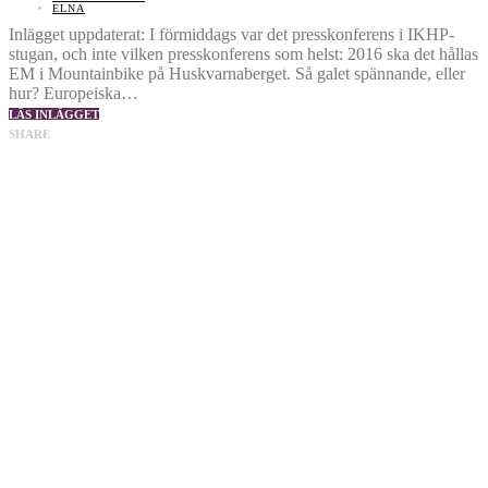
ELNA
Inlägget uppdaterat: I förmiddags var det presskonferens i IKHP-
stugan, och inte vilken presskonferens som helst: 2016 ska det hållas
EM i Mountainbike på Huskvarnaberget. Så galet spännande, eller
hur? Europeiska…
LÄS INLÄGGET
SHARE