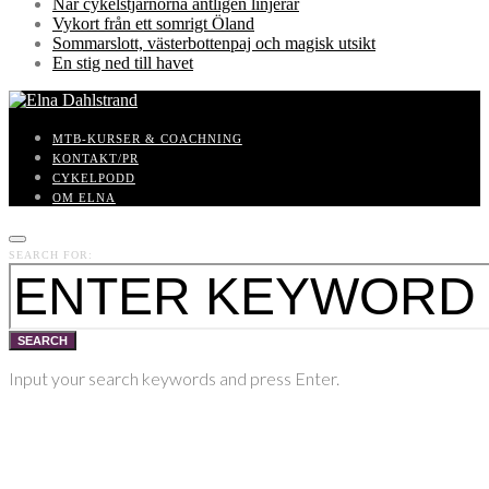
När cykelstjärnorna äntligen linjerar
Vykort från ett somrigt Öland
Sommarslott, västerbottenpaj och magisk utsikt
En stig ned till havet
MTB-KURSER & COACHNING
KONTAKT/PR
CYKELPODD
OM ELNA
SEARCH FOR:
SEARCH
Input your search keywords and press Enter.