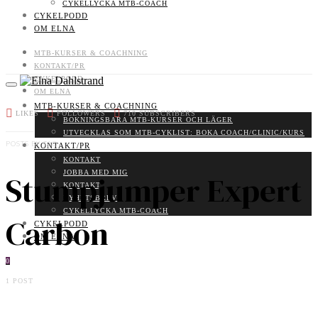
CYKELLYCKA MTB-COACH
CYKELPODD
OM ELNA
MTB-KURSER & COACHNING
KONTAKT/PR
CYKELPODD
OM ELNA
MTB-KURSER & COACHNING
LIKES
FOLLOWERS
710
SUBSCRIBERS
BOKNINGSBARA MTB-KURSER OCH LÄGER
UTVECKLAS SOM MTB-CYKLIST: BOKA COACH/CLINIC/KURS
POSTS BY TAG
KONTAKT/PR
KONTAKT
JOBBA MED MIG
Stumpjumper Expert
KONTAKT
NYHETSBREV
CYKELLYCKA MTB-COACH
Carbon
CYKELPODD
OM ELNA
0
1 POST