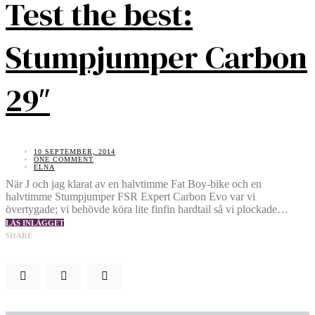
Test the best:
Stumpjumper Carbon
29″
10 SEPTEMBER, 2014
ONE COMMENT
ELNA
När J och jag klarat av en halvtimme Fat Boy-bike och en
halvtimme Stumpjumper FSR Expert Carbon Evo var vi
övertygade; vi behövde köra lite finfin hardtail så vi plockade…
LÄS INLÄGGET
SHARE