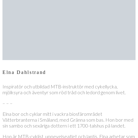
Elna Dahlstrand
Inspiratör och utbildad MTB-instruktör med cykellycka,
mjölksyra och äventyr som röd tråd och ledord genom livet.
– – –
Elna bor och cyklar mitt i vackra biosfärområdet
Vätterbranterna i Småland, med Gränna som bas. Hon bor med
sin sambo och sexåriga dottern i ett 1700-talshus på landet.
Hon är MTB-cyklist, uppevelseatlet och lantis. Elna arbetar som