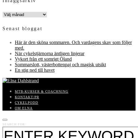
Inläggsarkiv
INLÄGGSARKIV
Senast bloggat
Här är den sköna sommaren. Och vardagens skav som följer
med.
När cykelstjärnorna äntligen linjerar
Vykort från ett somrigt Öland
Sommarslott, västerbottenpaj och magisk utsikt
En stig ned till havet
MTB-KURSER & COACHNING
KONTAKT/PR
CYKELPODD
OM ELNA
SEARCH FOR: