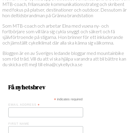
MTB-coach, frilansande kommunikationsstrateg och skribent
med fokus på platser, destinationer och outdoor. Dessutom är
hon deltidsbrandman på Gränna brandstation
Som MTB-coach och arbetar Elna med vuxna ny- och
fortbörjare som vill lära sig cykla snyggt och säkert och få
självförtroende på stigarna. Hon brinner för ett inkluderande
och jämställt cykelklimat där alla ska känna sig välkomna.
Bloggen är en av Sveriges ledande bloggar med mountainbike
som röd tråd. Vill du att vi ska hjälpa varandra att bli bättre kan
du skicka ett mejl till elna@cykellycka.se
Få nyhetsbrev
*
indicates required
EMAIL ADDRESS
*
FIRST NAME