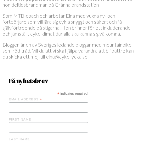
hon deltidsbrandman på Gränna brandstation
Som MTB-coach och arbetar Elna med vuxna ny- och
fortbörjare som vill lära sig cykla snyggt och säkert och få
självförtroende på stigarna. Hon brinner för ett inkluderande
och jämställt cykelklimat där alla ska känna sig välkomna.
Bloggen är en av Sveriges ledande bloggar med mountainbike
som röd tråd. Vill du att vi ska hjälpa varandra att bli bättre kan
du skicka ett mejl till elna@cykellycka.se
Få nyhetsbrev
*
indicates required
EMAIL ADDRESS
*
FIRST NAME
LAST NAME