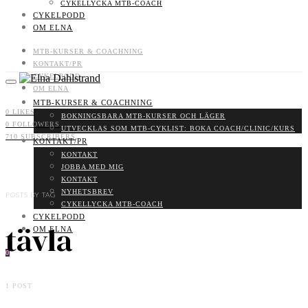
CYKELLYCKA MTB-COACH
CYKELPODD
OM ELNA
MTB-KURSER & COACHNING
KONTAKT/PR
CYKELPODD
OM ELNA
MTB-KURSER & COACHNING
0
LIKES
BOKNINGSBARA MTB-KURSER OCH LÄGER
0
FOLLOWERS
UTVECKLAS SOM MTB-CYKLIST: BOKA COACH/CLINIC/KURS
710
SUBSCRIBERS
KONTAKT/PR
KONTAKT
JOBBA MED MIG
KONTAKT
NYHETSBREV
POSTS BY TAG
CYKELLYCKA MTB-COACH
CYKELPODD
tävla
OM ELNA
0
1 POST