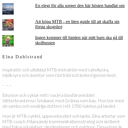
En elegi för alla sorger den här hösten handlat om
Att köpa MTB - en liten guide till att skaffa sin
första skogshoj
Ingen kommer till himlen när mitt barn ska gå till
skolbussen
Elna Dahlstrand
Inspiratör och utbildad MTB-instruktör med cykellycka,
mjölksyra och äventyr som röd tråd och ledord genom livet.
– – –
Elna bor och cyklar mitt i vackra biosfärområdet
Vätterbranterna i Småland, med Gränna som bas. Hon bor med
sin sambo och sexåriga dottern i ett 1700-talshus på landet.
Hon är MTB-cyklist, uppevelseatlet och lantis. Elna arbetar som
MTB-coach, frilansande kommunikationsstrateg och skribent
med fokus på platser, destinationer och outdoor. Dessutom är