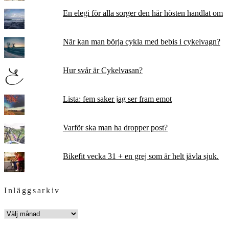
En elegi för alla sorger den här hösten handlat om
När kan man börja cykla med bebis i cykelvagn?
Hur svår är Cykelvasan?
Lista: fem saker jag ser fram emot
Varför ska man ha dropper post?
Bikefit vecka 31 + en grej som är helt jävla sjuk.
Inläggsarkiv
INLÄGGSARKIV