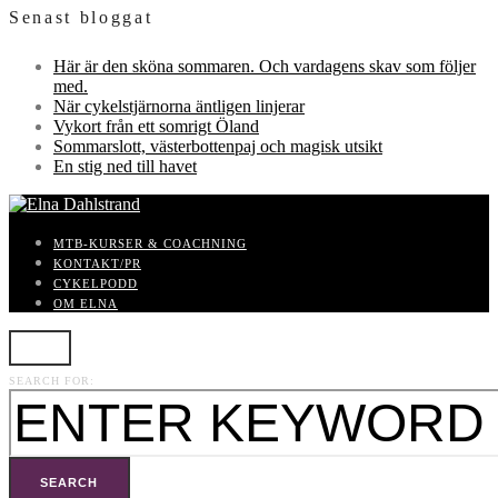
Senast bloggat
Här är den sköna sommaren. Och vardagens skav som följer
med.
När cykelstjärnorna äntligen linjerar
Vykort från ett somrigt Öland
Sommarslott, västerbottenpaj och magisk utsikt
En stig ned till havet
MTB-KURSER & COACHNING
KONTAKT/PR
CYKELPODD
OM ELNA
SEARCH FOR:
SEARCH