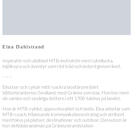
Elna Dahlstrand
Inspiratör och utbildad MTB-instruktör med cykellycka,
mjölksyra och äventyr som röd tråd och ledord genom livet.
– – –
Elna bor och cyklar mitt i vackra biosfärområdet
Vätterbranterna i Småland, med Gränna som bas. Hon bor med
sin sambo och sexåriga dottern i ett 1700-talshus på landet.
Hon är MTB-cyklist, uppevelseatlet och lantis. Elna arbetar som
MTB-coach, frilansande kommunikationsstrateg och skribent
med fokus på platser, destinationer och outdoor. Dessutom är
hon deltidsbrandman på Gränna brandstation