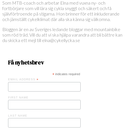
Som MTB-coach och arbetar Elna med vuxna ny- och
fortbörjare som vill lära sig cykla snyggt och säkert och få
självförtroende på stigarna. Hon brinner för ett inkluderande
och jämställt cykelklimat där alla ska känna sig välkomna.
Bloggen är en av Sveriges ledande bloggar med mountainbike
som röd tråd. Vill du att vi ska hjälpa varandra att bli bättre kan
du skicka ett mejl till elna@cykellycka.se
Få nyhetsbrev
*
indicates required
EMAIL ADDRESS
*
FIRST NAME
LAST NAME