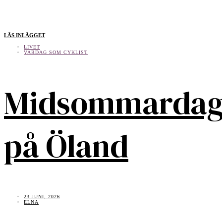
LÄS INLÄGGET
LIVET
VARDAG SOM CYKLIST
Midsommarda
på Öland
23 JUNI, 2026
ELNA