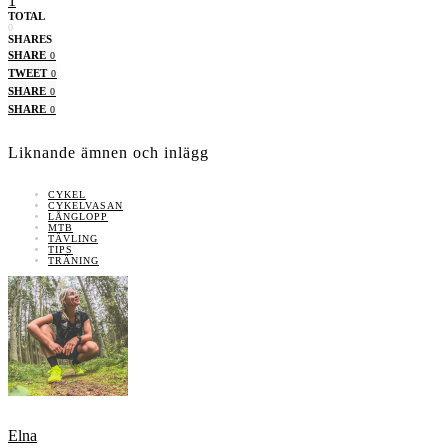
1
TOTAL
0
SHARES
SHARE
0
TWEET
0
SHARE
0
SHARE
0
Liknande ämnen och inlägg
CYKEL
CYKELVASAN
LÅNGLOPP
MTB
TÄVLING
TIPS
TRÄNING
Elna