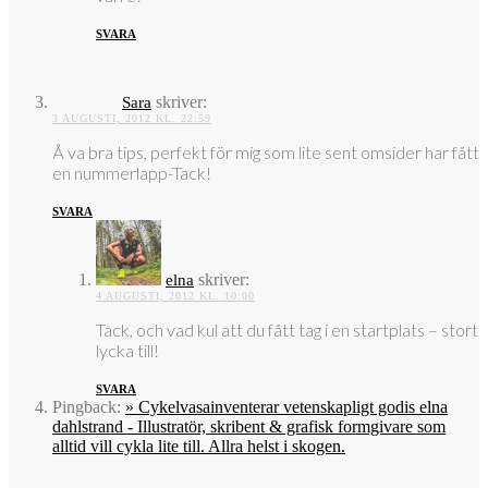
SVARA
skriver:
Sara
3 AUGUSTI, 2012 KL. 22:59
Å va bra tips, perfekt för mig som lite sent omsider har fått
en nummerlapp-Tack!
SVARA
skriver:
elna
4 AUGUSTI, 2012 KL. 10:00
Tack, och vad kul att du fått tag i en startplats – stort
lycka till!
SVARA
Pingback:
» Cykelvasainventerar vetenskapligt godis elna
dahlstrand - Illustratör, skribent & grafisk formgivare som
alltid vill cykla lite till. Allra helst i skogen.