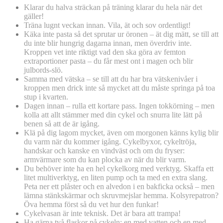
Klarar du halva sträckan på träning klarar du hela när det
gäller!
Träna lugnt veckan innan. Vila, ät och sov ordentligt!
Käka inte pasta så det sprutar ur öronen – ät dig mätt, se till att
du inte blir hungrig dagarna innan, men överdriv inte.
Kroppen vet inte riktigt vad den ska göra av femton
extraportioner pasta – du får mest ont i magen och blir
julbords-slö.
Samma med vätska – se till att du har bra vätskenivåer i
kroppen men drick inte så mycket att du måste springa på toa
stup i kvarten.
Dagen innan – rulla ett kortare pass. Ingen tokkörning – men
kolla att allt stämmer med din cykel och snurra lite lätt på
benen så att de är igång.
Klä på dig lagom mycket, även om morgonen känns kylig blir
du varm när du kommer igång. Cykelbyxor, cykeltröja,
handskar och kanske en vindväst och om du fryser:
armvärmare som du kan plocka av när du blir varm.
Du behöver inte ha en hel cykelkorg med verktyg. Skaffa ett
litet multiverktyg, en liten pump och ta med en extra slang.
Peta ner ett plåster och en alvedon i en bakficka också – men
lämna stänkskärmar och skruvmejslar hemma. Kolsyrepatron?
Öva hemma först så du vet hur den funkar!
Cykelvasan är inte teknisk. Det är bara att trampa!
Ha gärna två flaskor på cykeln: en med vatten och en med