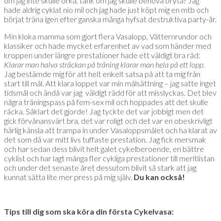
om jag inte skulle orka, tänk om jag skulle behöva bryta? Jag
hade aldrig cyklat nio mil och jag hade just köpt mig en mtb och
börjat träna igen efter ganska många hyfsat destruktiva party-år.
Min kloka mamma som gjort flera Vasalopp, Vätternrundor och
klassiker och hade mycket erfarenhet av vad som händer med
kroppen under längre prestationer hade ett väldigt bra råd:
Klarar man halva sträckan på träning klarar man hela på ett lopp.
Jag bestämde mig för att helt enkelt satsa på att ta mig från
start till mål. Att klara loppet var min målsättning – jag satte inget
tidsmål och ändå var jag väldigt rädd för att misslyckas. Det blev
några träningspass på fem-sex mil och hoppades att det skulle
räcka. Såklart det gjorde! Jag tyckte det var jobbigt men det
gick förvånansvärt bra, det var roligt och det var en obeskrivligt
härlig känsla att trampa in under Vasaloppsmålet och ha klarat av
det som då var mitt livs tuffaste prestation. Jag fick mersmak
och har sedan dess blivit helt galet cykelberoende, en bättre
cyklist och har lagt många fler cykliga prestationer till meritlistan
och under det senaste året dessutom blivit så stark att jag
kunnat sätta lite mer press på mig själv.
Du kan också!
Tips till dig som ska köra din första Cykelvasa: