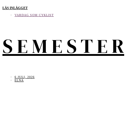
LÄS INLÄGGET
VARDAG SOM CYKLIST
S E M E S T E R
6 JULI, 2026
ELNA