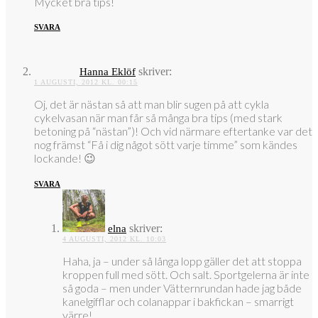
Mycket bra tips!
SVARA
skriver:
Hanna Eklöf
1 AUGUSTI, 2012 KL. 00:15
Oj, det är nästan så att man blir sugen på att cykla
cykelvasan när man får så många bra tips (med stark
betoning på “nästan”)! Och vid närmare eftertanke var det
nog främst “Få i dig något sött varje timme” som kändes
lockande! 😉
SVARA
skriver:
elna
4 AUGUSTI, 2012 KL. 10:03
Haha, ja – under så långa lopp gäller det att stoppa
kroppen full med sött. Och salt. Sportgelerna är inte
så goda – men under Vätternrundan hade jag både
kanelgifflar och colanappar i bakfickan – smarrigt
värre!