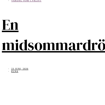
VARDAG SOM CYKLIST
En
midsommardr
23 JUNI, 2026
ELNA