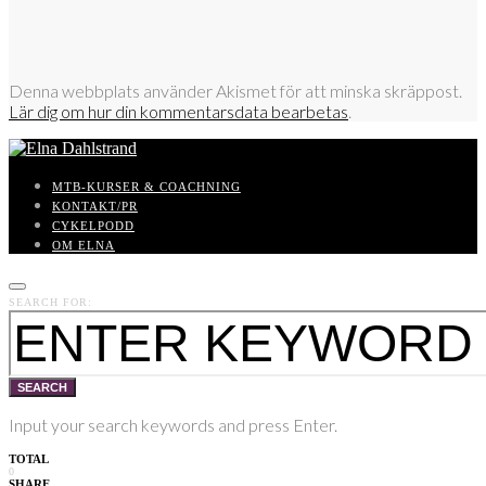
Denna webbplats använder Akismet för att minska skräppost.
Lär dig om hur din kommentarsdata bearbetas
.
MTB-KURSER & COACHNING
KONTAKT/PR
CYKELPODD
OM ELNA
SEARCH FOR:
SEARCH
Input your search keywords and press Enter.
TOTAL
0
SHARE