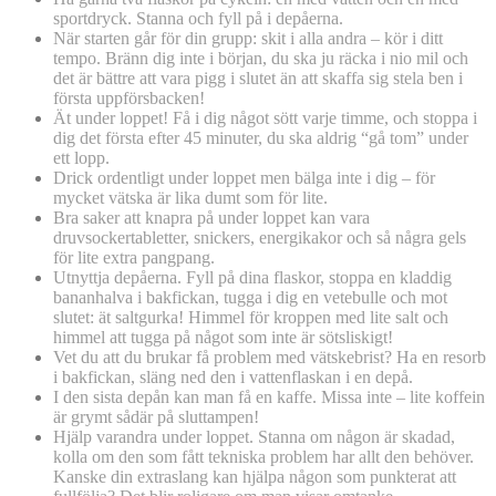
sportdryck. Stanna och fyll på i depåerna.
När starten går för din grupp: skit i alla andra – kör i ditt
tempo. Bränn dig inte i början, du ska ju räcka i nio mil och
det är bättre att vara pigg i slutet än att skaffa sig stela ben i
första uppförsbacken!
Ät under loppet! Få i dig något sött varje timme, och stoppa i
dig det första efter 45 minuter, du ska aldrig “gå tom” under
ett lopp.
Drick ordentligt under loppet men bälga inte i dig – för
mycket vätska är lika dumt som för lite.
Bra saker att knapra på under loppet kan vara
druvsockertabletter, snickers, energikakor och så några gels
för lite extra pangpang.
Utnyttja depåerna. Fyll på dina flaskor, stoppa en kladdig
bananhalva i bakfickan, tugga i dig en vetebulle och mot
slutet: ät saltgurka! Himmel för kroppen med lite salt och
himmel att tugga på något som inte är sötsliskigt!
Vet du att du brukar få problem med vätskebrist? Ha en resorb
i bakfickan, släng ned den i vattenflaskan i en depå.
I den sista depån kan man få en kaffe. Missa inte – lite koffein
är grymt sådär på sluttampen!
Hjälp varandra under loppet. Stanna om någon är skadad,
kolla om den som fått tekniska problem har allt den behöver.
Kanske din extraslang kan hjälpa någon som punkterat att