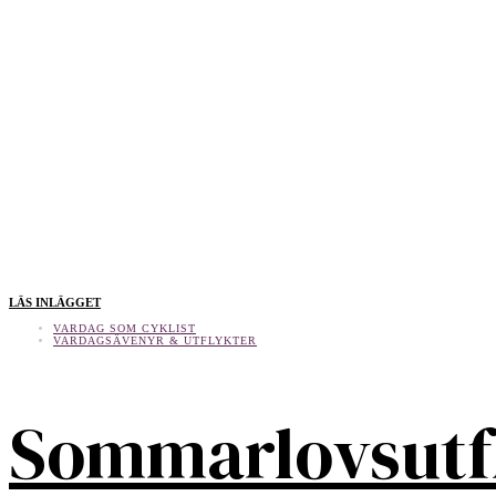
LÄS INLÄGGET
VARDAG SOM CYKLIST
VARDAGSÄVENYR & UTFLYKTER
Sommarlovsutf