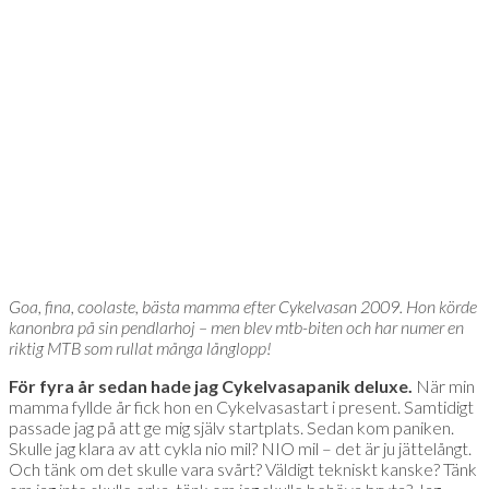
Goa, fina, coolaste, bästa mamma efter Cykelvasan 2009. Hon körde
kanonbra på sin pendlarhoj – men blev mtb-biten och har numer en
riktig MTB som rullat många långlopp!
För fyra år sedan hade jag Cykelvasapanik deluxe.
När min
mamma fyllde år fick hon en Cykelvasastart i present. Samtidigt
passade jag på att ge mig själv startplats. Sedan kom paniken.
Skulle jag klara av att cykla nio mil? NIO mil – det är ju jättelångt.
Och tänk om det skulle vara svårt? Väldigt tekniskt kanske? Tänk