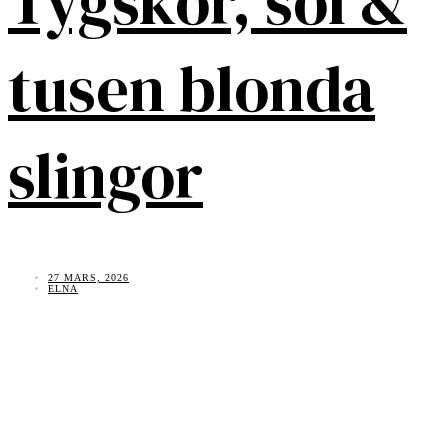
Tygskor, sol &
tusen blonda
slingor
27 MARS, 2026
ELNA