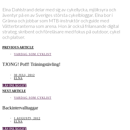
Elna Dahlstrand delar med sig av cykellycka, mjölksyra och
äventyr på en av Sveriges största cykelbloggar. Elna bor i
Gränna och jobbar som MTB-instruktör och guide med
Vätterbranterna som arena. Hon är också frilansande digital
strateg, skribent och föreläsare med fokus på outdoor, cykel
och platser.
PREVIOUS ARTICLE
VARDAG SOM CYKLIST
TJONG! Poff! Träningstävling!
30 JULI, 2012
ELNA
LÄS INLÄGGET
NEXT ARTICLE
VARDAG SOM CYKLIST
Backintervalltaggar
1 AUGUSTI, 2012
ELNA
LÄS INLÄGGET