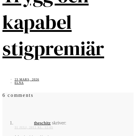
kapabel
stigpremiär
23 MARS, 2026
ELNA
6 comments
skriver:
theschitz
31 JULI, 2012 KL. 12:05