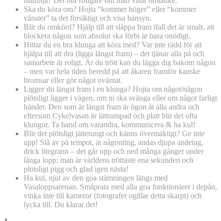
fullfölja? Det blir roligare om man visar omtanke.
Ska du köra om? Hojta “kommer höger” eller “kommer
vänster” ta det försiktigt och visa hänsyn.
Blir du omkörd? Hjälp till att släppa fram ifall det är smalt, att
blockera någon som absolut ska förbi är bara onödigt.
Hittar du en bra klunga att köra med? Var inte rädd för att
hjälpa till att dra (ligga längst fram) – det tjänar alla på och
samarbete är roligt. Är du trött kan du lägga dig bakom någon
– men var hela tiden beredd på att åkaren framför kanske
bromsar eller gör något oväntat.
Ligger du längst fram i en klunga? Hojta om något/någon
plötsligt ligger i vägen, om ni ska svänga eller om något farligt
händer. Den som är längst fram är ögon åt alla andra och
eftersom Cykelvasan är lättrampad och platt blir det ofta
klungor. Ta hand om varandra, kommunicera & ha kul!
Blir det plötsligt jättetungt och känns övermäktigt? Ge inte
upp! Slå av på tempot, ät någonting, andas djupa andetag,
drick litegrann – det går upp och ned många gånger under
långa lopp; man är världens tröttaste ena sekunden och
plötsligt pigg och glad igen nästa!
Ha kul, njut av den goa stämningen längs med
Vasaloppsarenan. Småprata med alla goa funktionärer i depån,
vinka inte till kameror (fotografer ogillar detta skarpt) och
lycka till. Du klarar det!