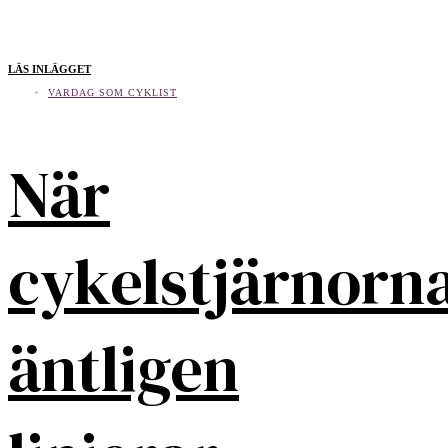
LÄS INLÄGGET
VARDAG SOM CYKLIST
När
cykelstjärnorn
äntligen