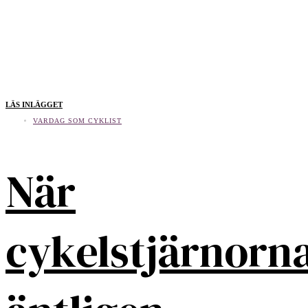
LÄS INLÄGGET
VARDAG SOM CYKLIST
När
cykelstjärnorn