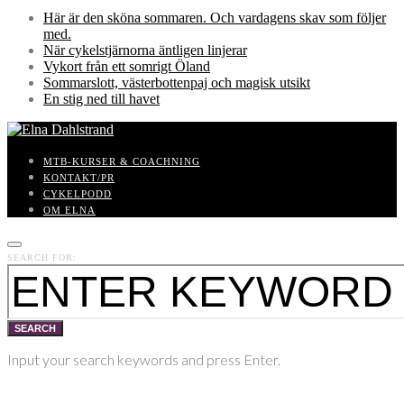
Här är den sköna sommaren. Och vardagens skav som följer
med.
När cykelstjärnorna äntligen linjerar
Vykort från ett somrigt Öland
Sommarslott, västerbottenpaj och magisk utsikt
En stig ned till havet
MTB-KURSER & COACHNING
KONTAKT/PR
CYKELPODD
OM ELNA
SEARCH FOR:
SEARCH
Input your search keywords and press Enter.