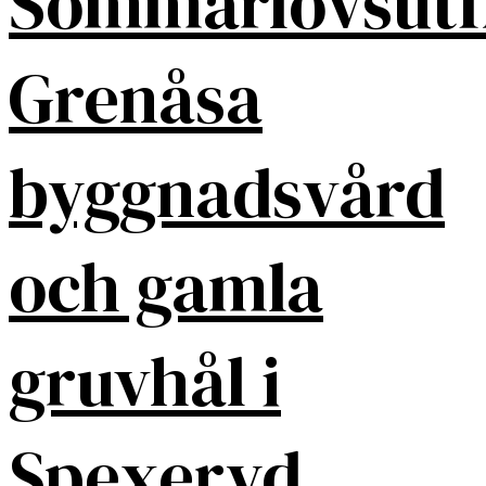
Sommarlovsutf
Grenåsa
byggnadsvård
och gamla
gruvhål i
Spexeryd