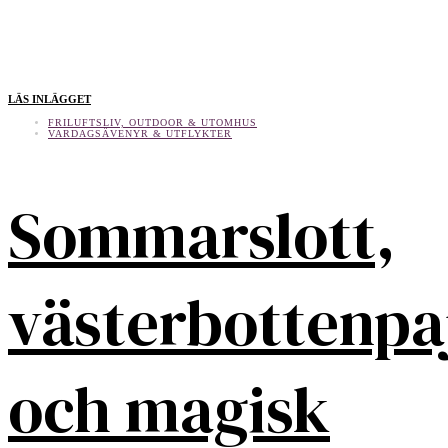
LÄS INLÄGGET
FRILUFTSLIV, OUTDOOR & UTOMHUS
VARDAGSÄVENYR & UTFLYKTER
Sommarslott,
västerbottenpa
och magisk