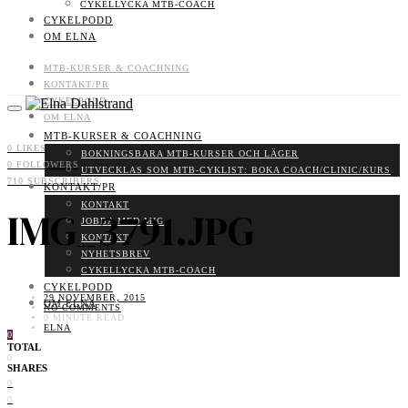
CYKELLYCKA MTB-COACH
CYKELPODD
OM ELNA
MTB-KURSER & COACHNING
KONTAKT/PR
CYKELPODD
OM ELNA
MTB-KURSER & COACHNING
0
LIKES
BOKNINGSBARA MTB-KURSER OCH LÄGER
0
FOLLOWERS
UTVECKLAS SOM MTB-CYKLIST: BOKA COACH/CLINIC/KURS
710
SUBSCRIBERS
KONTAKT/PR
KONTAKT
IMG_3791.JPG
JOBBA MED MIG
KONTAKT
NYHETSBREV
CYKELLYCKA MTB-COACH
CYKELPODD
29 NOVEMBER, 2015
OM ELNA
NO COMMENTS
0 MINUTE READ
ELNA
0
TOTAL
0
SHARES
0
0