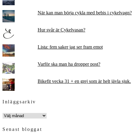
När kan man börja cykla med bebis i cykelvagn?
Hur svår är Cykelvasan?
Lista: fem saker jag ser fram emot
Varför ska man ha dropper post?
Bikefit vecka 31 + en grej som är helt jävla sjuk.
Inläggsarkiv
INLÄGGSARKIV
Senast bloggat