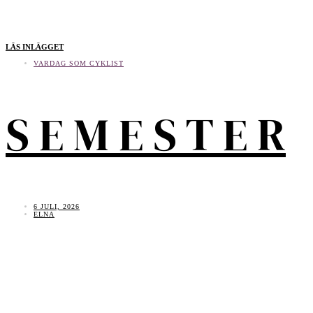
LÄS INLÄGGET
VARDAG SOM CYKLIST
S E M E S T E R
6 JULI, 2026
ELNA