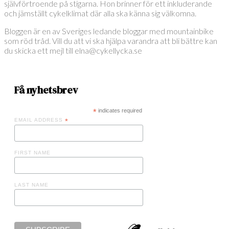
självförtroende på stigarna. Hon brinner för ett inkluderande
och jämställt cykelklimat där alla ska känna sig välkomna.
Bloggen är en av Sveriges ledande bloggar med mountainbike
som röd tråd. Vill du att vi ska hjälpa varandra att bli bättre kan
du skicka ett mejl till elna@cykellycka.se
Få nyhetsbrev
*
indicates required
EMAIL ADDRESS
*
FIRST NAME
LAST NAME