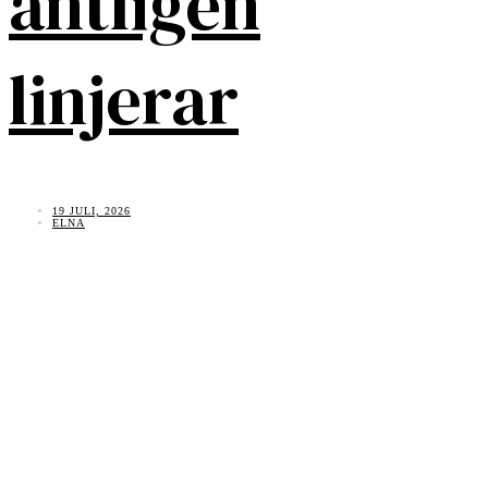
äntligen
linjerar
19 JULI, 2026
ELNA