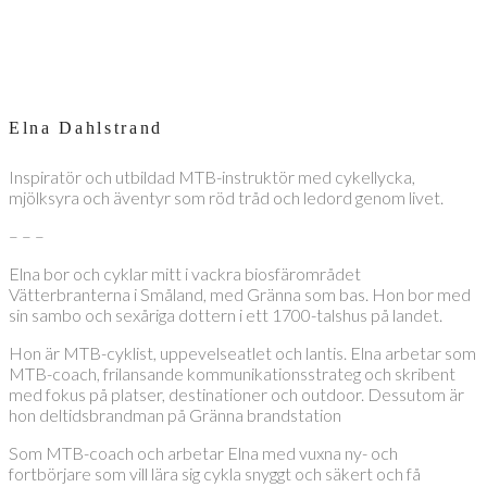
Elna Dahlstrand
Inspiratör och utbildad MTB-instruktör med cykellycka,
mjölksyra och äventyr som röd tråd och ledord genom livet.
– – –
Elna bor och cyklar mitt i vackra biosfärområdet
Vätterbranterna i Småland, med Gränna som bas. Hon bor med
sin sambo och sexåriga dottern i ett 1700-talshus på landet.
Hon är MTB-cyklist, uppevelseatlet och lantis. Elna arbetar som
MTB-coach, frilansande kommunikationsstrateg och skribent
med fokus på platser, destinationer och outdoor. Dessutom är
hon deltidsbrandman på Gränna brandstation
Som MTB-coach och arbetar Elna med vuxna ny- och
fortbörjare som vill lära sig cykla snyggt och säkert och få