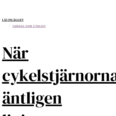
LÄS INLÄGGET
VARDAG SOM CYKLIST
När
cykelstjärnorn
äntligen