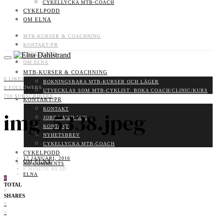
CYKELLYCKA MTB-COACH
CYKELPODD
OM ELNA
MTB-KURSER & COACHNING
KONTAKT/PR
CYKELPODD
OM ELNA
MTB-KURSER & COACHNING
0
LIKES
BOKNINGSBARA MTB-KURSER OCH LÄGER
0
FOLLOWERS
UTVECKLAS SOM MTB-CYKLIST: BOKA COACH/CLINIC/KURS
710
SUBSCRIBERS
KONTAKT/PR
KONTAKT
img_5338.jpeg
JOBBA MED MIG
KONTAKT
NYHETSBREV
CYKELLYCKA MTB-COACH
CYKELPODD
17 JANUARI, 2016
OM ELNA
NO COMMENTS
0 MINUTE READ
ELNA
0
TOTAL
0
SHARES
0
0