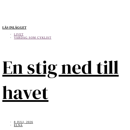
LÄS INLÄGGET
LIVET
VARDAG SOM CYKLIST
En stig ned till
havet
8 JULI, 2026
ELNA