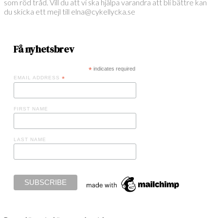
som röd tråd. Vill du att vi ska hjälpa varandra att bli bättre kan
du skicka ett mejl till elna@cykellycka.se
Få nyhetsbrev
*
indicates required
EMAIL ADDRESS
*
FIRST NAME
LAST NAME