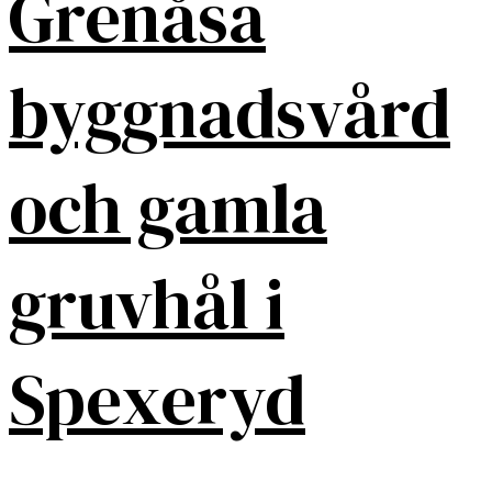
Grenåsa
byggnadsvård
och gamla
gruvhål i
Spexeryd