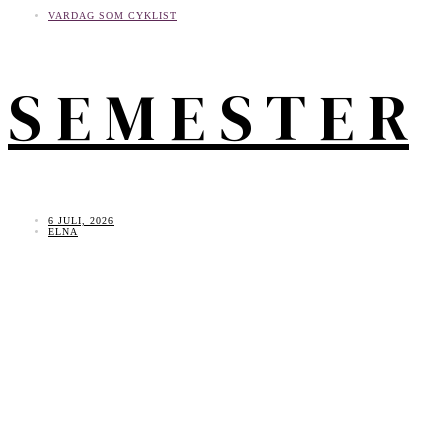
VARDAG SOM CYKLIST
S E M E S T E R
6 JULI, 2026
ELNA