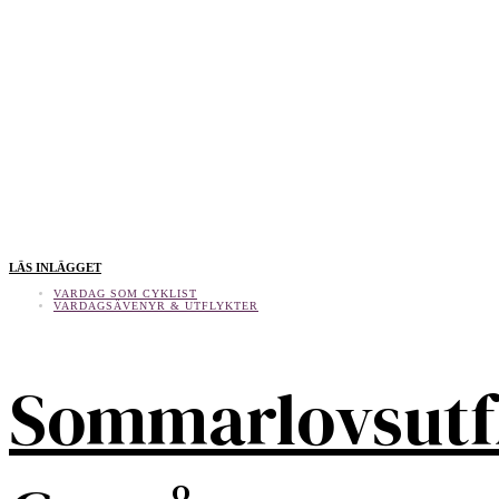
LÄS INLÄGGET
VARDAG SOM CYKLIST
VARDAGSÄVENYR & UTFLYKTER
Sommarlovsutf