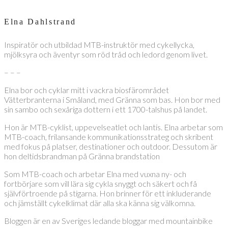
Elna Dahlstrand
Inspiratör och utbildad MTB-instruktör med cykellycka,
mjölksyra och äventyr som röd tråd och ledord genom livet.
– – –
Elna bor och cyklar mitt i vackra biosfärområdet
Vätterbranterna i Småland, med Gränna som bas. Hon bor med
sin sambo och sexåriga dottern i ett 1700-talshus på landet.
Hon är MTB-cyklist, uppevelseatlet och lantis. Elna arbetar som
MTB-coach, frilansande kommunikationsstrateg och skribent
med fokus på platser, destinationer och outdoor. Dessutom är
hon deltidsbrandman på Gränna brandstation
Som MTB-coach och arbetar Elna med vuxna ny- och
fortbörjare som vill lära sig cykla snyggt och säkert och få
självförtroende på stigarna. Hon brinner för ett inkluderande
och jämställt cykelklimat där alla ska känna sig välkomna.
Bloggen är en av Sveriges ledande bloggar med mountainbike