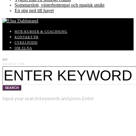
Sommarslott, västerbottenpaj och magisk utsikt
En stig ned till havet
MTB-KURSER & COACHNING
KONTAKT/PR
CYKELPODD
OM ELNA
SEARCH FOR:
SEARCH
Input your search keywords and press Enter.