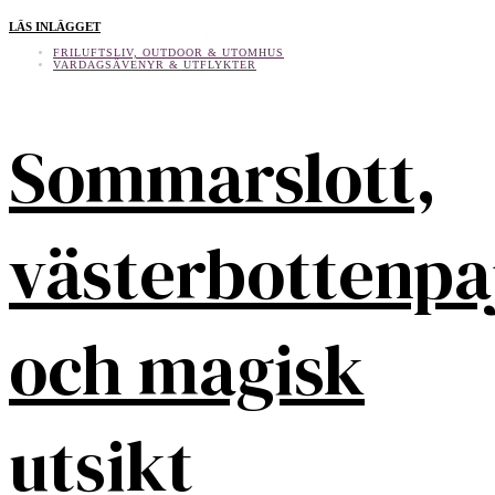
LÄS INLÄGGET
FRILUFTSLIV, OUTDOOR & UTOMHUS
VARDAGSÄVENYR & UTFLYKTER
Sommarslott,
västerbottenpa
och magisk
utsikt