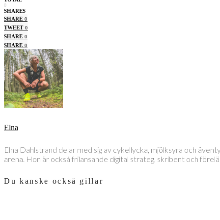
0
SHARES
SHARE
0
TWEET
0
SHARE
0
SHARE
0
Elna
Elna Dahlstrand delar med sig av cykellycka, mjölksyra och även
arena. Hon är också frilansande digital strateg, skribent och före
Du kanske också gillar