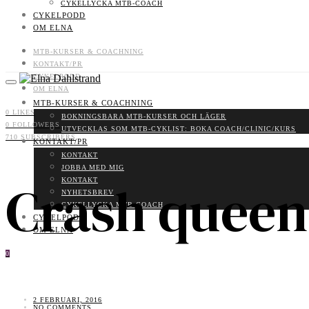
CYKELLYCKA MTB-COACH
CYKELPODD
OM ELNA
MTB-KURSER & COACHNING
KONTAKT/PR
CYKELPODD
OM ELNA
MTB-KURSER & COACHNING
0
LIKES
BOKNINGSBARA MTB-KURSER OCH LÄGER
0
FOLLOWERS
UTVECKLAS SOM MTB-CYKLIST: BOKA COACH/CLINIC/KURS
710
SUBSCRIBERS
KONTAKT/PR
KONTAKT
JOBBA MED MIG
Crash queen
KONTAKT
NYHETSBREV
CYKELLYCKA MTB-COACH
CYKELPODD
OM ELNA
0
2 FEBRUARI, 2016
NO COMMENTS