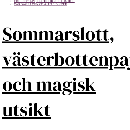
FRILUFTSLIV, OUTDOOR & UTOMHUS
VARDAGSÄVENYR & UTFLYKTER
Sommarslott,
västerbottenpa
och magisk
utsikt