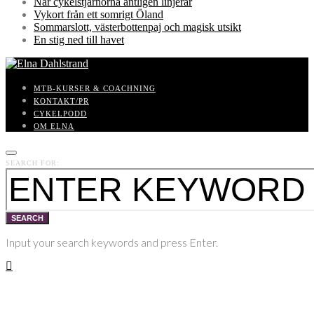
När cykelstjärnorna äntligen linjerar
Vykort från ett somrigt Öland
Sommarslott, västerbottenpaj och magisk utsikt
En stig ned till havet
MTB-KURSER & COACHNING
KONTAKT/PR
CYKELPODD
OM ELNA
SEARCH FOR:
SEARCH
Input your search keywords and press Enter.