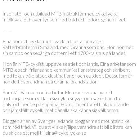
Inspiratör och utbildad MTB-instruktör med cykellycka,
mjölksyra och äventyr som röd tråd och ledord genom livet.
– – –
Elna bor och cyklar mitt i vackra biosfärområdet
Vätterbranterna i Småland, med Gränna som bas. Hon bor med
sin sambo och sexåriga dottern i ett 1700-talshus på landet.
Hon är MTB-cyklist, uppevelseatlet och lantis. Elna arbetar som
MTB-coach, frilansande kommunikationsstrateg och skribent
med fokus på platser, destinationer och outdoor. Dessutom är
hon deltidsbrandman på Gränna brandstation
Som MTB-coach och arbetar Elna med vuxna ny- och
fortbörjare som vill lära sig cykla snyggt och säkert och få
självförtroende på stigarna. Hon brinner för ett inkluderande
och jämställt cykelklimat där alla ska känna sig välkomna.
Bloggen är en av Sveriges ledande bloggar med mountainbike
som röd tråd. Vill du att vi ska hjälpa varandra att bli bättre kan
du skicka ett mejl till elna@cykellycka.se