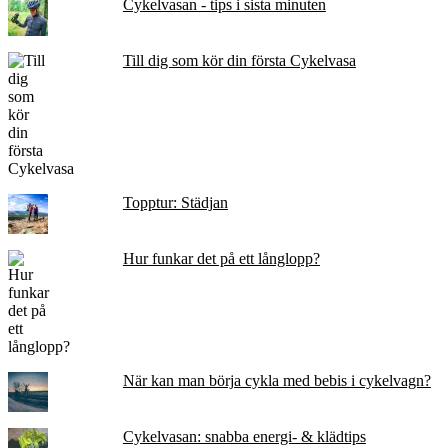
Cykelvasan - tips i sista minuten
Till dig som kör din första Cykelvasa
Topptur: Städjan
Hur funkar det på ett långlopp?
När kan man börja cykla med bebis i cykelvagn?
Cykelvasan: snabba energi- & klädtips