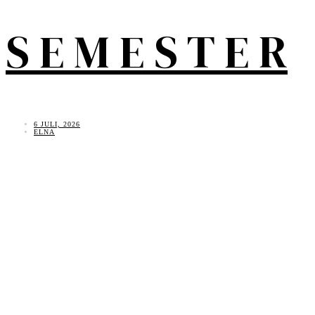
S E M E S T E R
6 JULI, 2026
ELNA