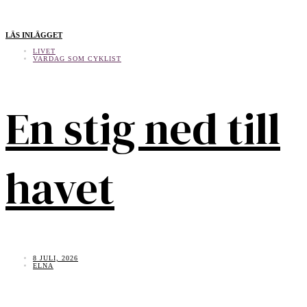
LÄS INLÄGGET
LIVET
VARDAG SOM CYKLIST
En stig ned till
havet
8 JULI, 2026
ELNA