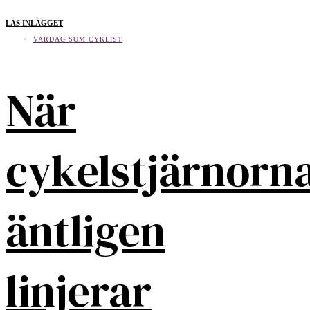
LÄS INLÄGGET
VARDAG SOM CYKLIST
När
cykelstjärnorn
äntligen
linjerar