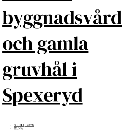
byggnadsvård
och gamla
gruvhål i
Spexeryd
3 JULI, 2026
ELNA