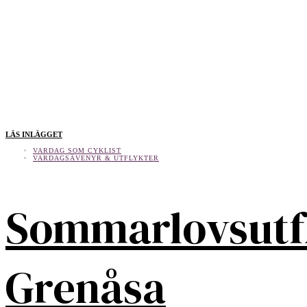
LÄS INLÄGGET
VARDAG SOM CYKLIST
VARDAGSÄVENYR & UTFLYKTER
Sommarlovsutf
Grenåsa