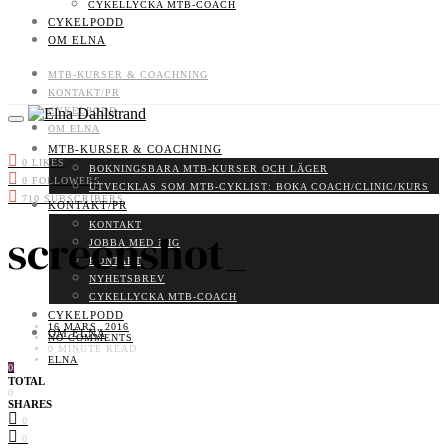
CYKELLYCKA MTB-COACH
CYKELPODD
OM ELNA
MTB-KURSER & COACHNING
KONTAKT/PR
CYKELPODD
OM ELNA
MTB-KURSER & COACHNING
0
LIKES
BOKNINGSBARA MTB-KURSER OCH LÄGER
0
FOLLOWERS
UTVECKLAS SOM MTB-CYKLIST: BOKA COACH/CLINIC/KURS
710
SUBSCRIBERS
KONTAKT/PR
KONTAKT
screenshot_
JOBBA MED MIG
KONTAKT
NYHETSBREV
CYKELLYCKA MTB-COACH
CYKELPODD
16 MARS, 2016
OM ELNA
NO COMMENTS
0 MINUTE READ
ELNA
0
TOTAL
0
SHARES
0
0