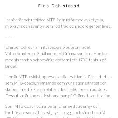
Elna Dahlstrand
Inspiratör och utbildad MTB-instruktör med cykellycka,
mjölksyra och äventyr som röd tråd och ledord genom livet.
– – –
Elna bor och cyklar mitt i vackra biosfärområdet
Vätterbranterna i Småland, med Gränna som bas. Hon bor
med sin sambo och sexåriga dottern i ett 1700-talshus på
landet.
Hon är MTB-cyklist, uppevelseatlet och lantis. Elna arbetar
som MTB-coach, frilansande kommunikationsstrateg och
skribent med fokus på platser, destinationer och outdoor.
Dessutom är hon deltidsbrandman på Gränna brandstation
Som MTB-coach och arbetar Elna med vuxna ny- och
fortbörjare som vill lära sig cykla snyggt och säkert och få