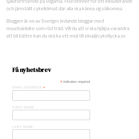
självförtroende på stigarna. Hon brinner för ett inkluderande
och jämställt cykelklimat där alla ska känna sig välkomna.
Bloggen är en av Sveriges ledande bloggar med
mountainbike som röd tråd. Vill du att vi ska hjälpa varandra
att bli bättre kan du skicka ett mejl till elna@cykellycka.se
Få nyhetsbrev
*
indicates required
EMAIL ADDRESS
*
FIRST NAME
LAST NAME