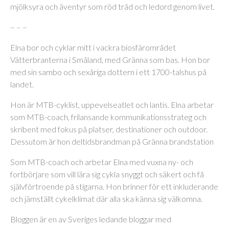
mjölksyra och äventyr som röd tråd och ledord genom livet.
– – –
Elna bor och cyklar mitt i vackra biosfärområdet
Vätterbranterna i Småland, med Gränna som bas. Hon bor
med sin sambo och sexåriga dottern i ett 1700-talshus på
landet.
Hon är MTB-cyklist, uppevelseatlet och lantis. Elna arbetar
som MTB-coach, frilansande kommunikationsstrateg och
skribent med fokus på platser, destinationer och outdoor.
Dessutom är hon deltidsbrandman på Gränna brandstation
Som MTB-coach och arbetar Elna med vuxna ny- och
fortbörjare som vill lära sig cykla snyggt och säkert och få
självförtroende på stigarna. Hon brinner för ett inkluderande
och jämställt cykelklimat där alla ska känna sig välkomna.
Bloggen är en av Sveriges ledande bloggar med