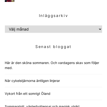
Inläggsarkiv
INLÄGGSARKIV
Senast bloggat
Här är den sköna sommaren. Och vardagens skav som följer
med.
När cykelstjärnorna äntligen linjerar
Vykort från ett somrigt Öland
Sommarslott, västerbottenpaj och magisk utsikt