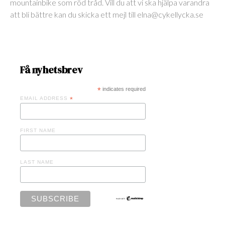
mountainbike som röd tråd. Vill du att vi ska hjälpa varandra
att bli bättre kan du skicka ett mejl till elna@cykellycka.se
Få nyhetsbrev
*
indicates required
EMAIL ADDRESS
*
FIRST NAME
LAST NAME