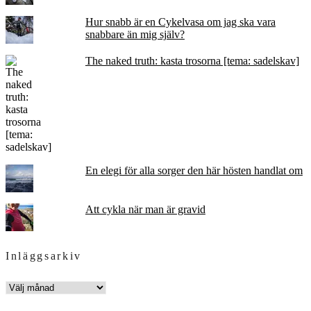
Hur snabb är en Cykelvasa om jag ska vara
snabbare än mig själv?
The naked truth: kasta trosorna [tema: sadelskav]
En elegi för alla sorger den här hösten handlat om
Att cykla när man är gravid
Inläggsarkiv
INLÄGGSARKIV