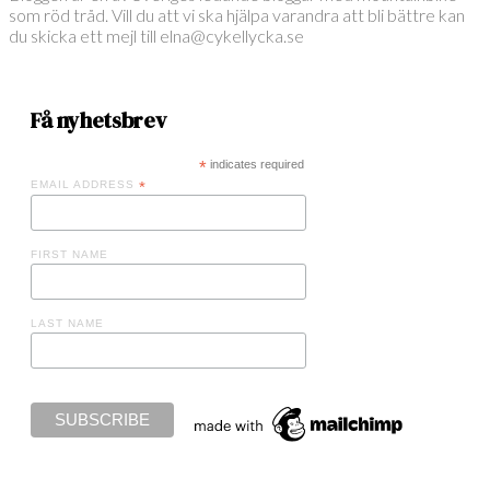
som röd tråd. Vill du att vi ska hjälpa varandra att bli bättre kan
du skicka ett mejl till elna@cykellycka.se
Få nyhetsbrev
*
indicates required
EMAIL ADDRESS
*
FIRST NAME
LAST NAME