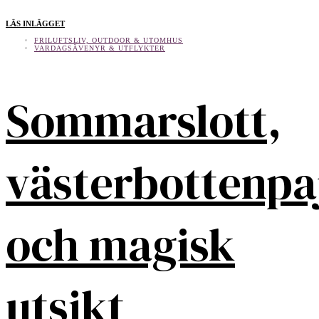
LÄS INLÄGGET
FRILUFTSLIV, OUTDOOR & UTOMHUS
VARDAGSÄVENYR & UTFLYKTER
Sommarslott,
västerbottenpa
och magisk
utsikt