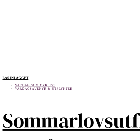
LÄS INLÄGGET
VARDAG SOM CYKLIST
VARDAGSÄVENYR & UTFLYKTER
Sommarlovsutf