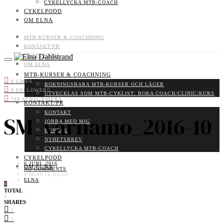
CYKELLYCKA MTB-COACH
CYKELPODD
OM ELNA
MTB-KURSER & COACHNING
KONTAKT/PR
CYKELPODD
OM ELNA
MTB-KURSER & COACHNING
0
LIKES
BOKNINGSBARA MTB-KURSER OCH LÄGER
0
FOLLOWERS
UTVECKLAS SOM MTB-CYKLIST: BOKA COACH/CLINIC/KURS
710
SUBSCRIBERS
KONTAKT/PR
KONTAKT
SM_varnamo_2016-10
JOBBA MED MIG
KONTAKT
NYHETSBREV
CYKELLYCKA MTB-COACH
CYKELPODD
6 JUNI, 2016
OM ELNA
NO COMMENTS
0 MINUTE READ
ELNA
0
TOTAL
0
SHARES
0
0