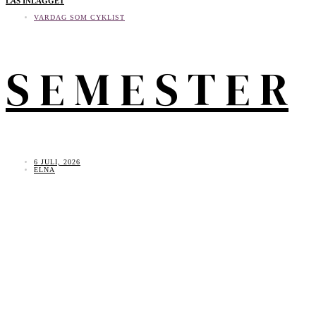
LÄS INLÄGGET
VARDAG SOM CYKLIST
S E M E S T E R
6 JULI, 2026
ELNA