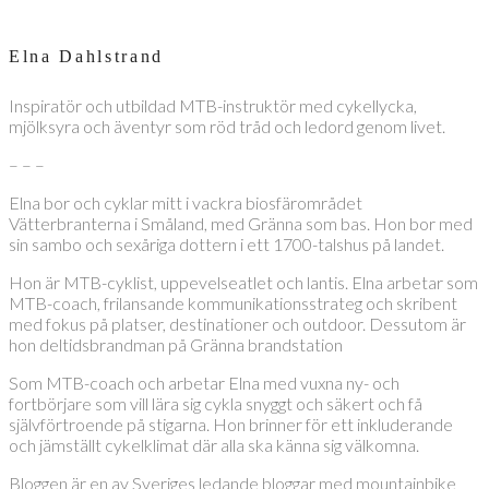
Elna Dahlstrand
Inspiratör och utbildad MTB-instruktör med cykellycka,
mjölksyra och äventyr som röd tråd och ledord genom livet.
– – –
Elna bor och cyklar mitt i vackra biosfärområdet
Vätterbranterna i Småland, med Gränna som bas. Hon bor med
sin sambo och sexåriga dottern i ett 1700-talshus på landet.
Hon är MTB-cyklist, uppevelseatlet och lantis. Elna arbetar som
MTB-coach, frilansande kommunikationsstrateg och skribent
med fokus på platser, destinationer och outdoor. Dessutom är
hon deltidsbrandman på Gränna brandstation
Som MTB-coach och arbetar Elna med vuxna ny- och
fortbörjare som vill lära sig cykla snyggt och säkert och få
självförtroende på stigarna. Hon brinner för ett inkluderande
och jämställt cykelklimat där alla ska känna sig välkomna.
Bloggen är en av Sveriges ledande bloggar med mountainbike