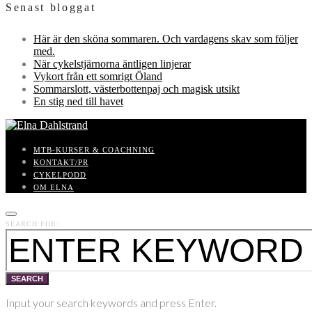
Senast bloggat
Här är den sköna sommaren. Och vardagens skav som följer
med.
När cykelstjärnorna äntligen linjerar
Vykort från ett somrigt Öland
Sommarslott, västerbottenpaj och magisk utsikt
En stig ned till havet
MTB-KURSER & COACHNING
KONTAKT/PR
CYKELPODD
OM ELNA
SEARCH FOR:
SEARCH
Input your search keywords and press Enter.