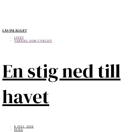
LÄS INLÄGGET
LIVET
VARDAG SOM CYKLIST
En stig ned till
havet
8 JULI, 2026
ELNA