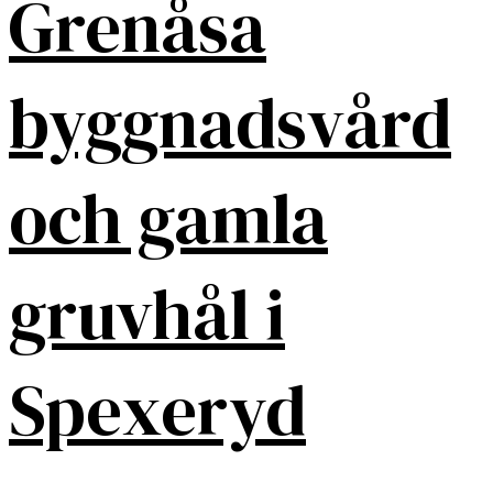
Grenåsa
byggnadsvård
och gamla
gruvhål i
Spexeryd