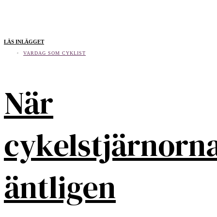
LÄS INLÄGGET
VARDAG SOM CYKLIST
När
cykelstjärnorn
äntligen