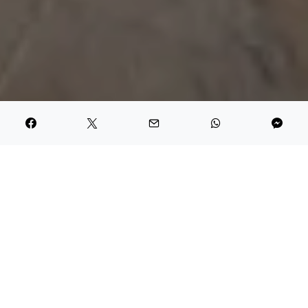
Häromveckan pratades det om ramvård i facebookgruppen
Vi som älskar mountainbike
. Det gällde produkter som kan
göra att finishen på en matt ram blir fin igen och eftersom min
förra hoj var blandad matt och blank och jag hade ett medel
hemma i hyllan som jag inte var nöjd med – istället tipsade jag
om ett jag aldrig provat. Men sådär kan man ju inte hålla på,
tipsa om saker man inte vet någonting om bara för att andra