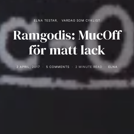
ELNA TESTAR
VARDAG SOM CYKLIST
Ramgodis: MucOff
för matt lack
2 APRIL, 2017
5 COMMENTS
2 MINUTE READ
ELNA