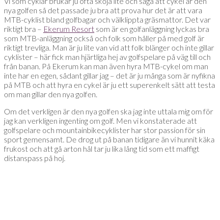
Vi som cyklar brukar ju ofta skoja lite och säga att cykel är den
nya golfen så det passade ju bra att prova hur det är att vara
MTB-cyklist bland golfbagar och välklippta gräsmattor. Det var
riktigt bra –
Ekerum Resort
som är en golfanläggning lyckas bra
som MTB-anläggning också och folk som håller på med golf är
riktigt trevliga. Man är ju lite van vid att folk blänger och inte gillar
cyklister – här fick man hjärtliga hej av golfspelare på väg till och
från banan. På Ekerum kan man även hyra MTB-cykel om man
inte har en egen, sådant gillar jag – det är ju många som är nyfikna
på MTB och att hyra en cykel är ju ett superenkelt sätt att testa
om man gillar den nya golfen.
Om det verkligen är den nya golfen ska jag inte uttala mig om för
jag kan verkligen ingenting om golf. Men vi konstaterade att
golfspelare och mountainbikecyklister har stor passion för sin
sport gemensamt. De drog ut på banan tidigare än vi hunnit käka
frukost och att gå arton hål tar ju lika lång tid som ett maffigt
distanspass på hoj.