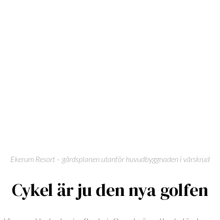
Ekerum Resort – gårdsplanen utanför huvudbyggnaden i vårskrud
Cykel är ju den nya golfen