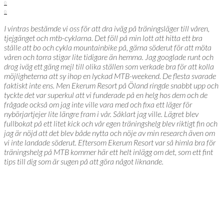
0
0
I vintras bestämde vi oss för att dra iväg på träningsläger till våren,
tjejgänget och mtb-cyklarna. Det föll på min lott att hitta ett bra
ställe att bo och cykla mountainbike på, gärna söderut för att möta
våren och torra stigar lite tidigare än hemma. Jag googlade runt och
drog iväg ett gäng mejl till olika ställen som verkade bra för att kolla
möjligheterna att sy ihop en lyckad MTB-weekend. De flesta svarade
faktiskt inte ens. Men Ekerum Resort på Öland ringde snabbt upp och
tyckte det var superkul att vi funderade på en helg hos dem och de
frågade också om jag inte ville vara med och fixa ett läger för
nybörjartjejer lite längre fram i vår. Såklart jag ville. Lägret blev
fullbokat på ett litet kick och vår egen träningshelg blev riktigt fin och
jag är nöjd att det blev både nytta och nöje av min research även om
vi inte landade söderut. Eftersom Ekerum Resort var så himla bra för
träningshelg på MTB kommer här ett helt inlägg om det, som ett fint
tips till dig som är sugen på att göra något liknande.