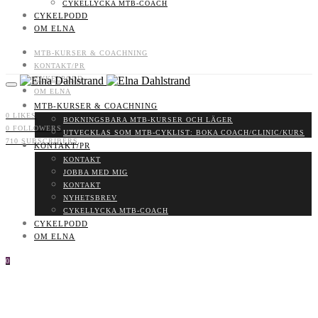
CYKELLYCKA MTB-COACH
CYKELPODD
OM ELNA
MTB-KURSER & COACHNING
KONTAKT/PR
CYKELPODD
OM ELNA
MTB-KURSER & COACHNING
0
LIKES
BOKNINGSBARA MTB-KURSER OCH LÄGER
0
FOLLOWERS
UTVECKLAS SOM MTB-CYKLIST: BOKA COACH/CLINIC/KURS
710
SUBSCRIBERS
KONTAKT/PR
KONTAKT
JOBBA MED MIG
KONTAKT
NYHETSBREV
CYKELLYCKA MTB-COACH
CYKELPODD
OM ELNA
0