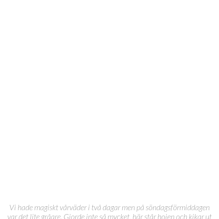
Vi hade magiskt vårväder i två dagar men på söndagsförmiddagen
var det lite gråare. Gjorde inte så mycket, här står hojen och kikar ut