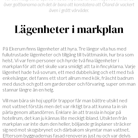
över golfbanorna och det är bara att konstatera att Öland är vackert
även i grått vårväder.
Lägenheter i markplan
På Ekerum finns lägenheter att hyra. Tre längor vita hus med
fullutrustade lägenheter och tillgång till tvättmaskin, hur bra som
helst. Vi var fem personer och hyrde två fina lägenheter i
markplan för att det skulle vara smidigt att ta in fincyklarna. Varje
lägenhet hade två sovrum, ett med dubbelsäng och ett med två
enkelsängar, det fanns ett stort allrum med kök, fräscht badrum
med dusch och gott om garderober och förvaring, super om man
stannar längre än en helg.
Vill man bära sin hoj uppför trappor får man bättre utsikt ned
mot vattnet förstås men det var riktigt bra att kunna ta in sin
pärla genom altandörren. Enklare än att trassla in hojar på
hotellrum, det kan ju kännas lite meckigt ibland. Utsikten från
markplan var inte dum den heller, böljande gräsplaner sträcker
sig ned mot skogsbrynet och därbakom skymtar man vattnet.
Eftersom byggnadernas fasad renoveras just nu och var delvis