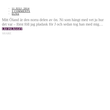
11 JULI, 2014
3 COMMENTS
ELNA
Mitt Öland är den norra delen av ön. Ni som hängt med vet ju hur
det var – först föll jag pladask för J och sedan tog han med mig…
LÄS INLÄGGET
SHARE