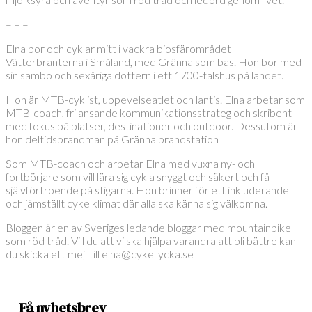
– – –
Elna bor och cyklar mitt i vackra biosfärområdet
Vätterbranterna i Småland, med Gränna som bas. Hon bor med
sin sambo och sexåriga dottern i ett 1700-talshus på landet.
Hon är MTB-cyklist, uppevelseatlet och lantis. Elna arbetar som
MTB-coach, frilansande kommunikationsstrateg och skribent
med fokus på platser, destinationer och outdoor. Dessutom är
hon deltidsbrandman på Gränna brandstation
Som MTB-coach och arbetar Elna med vuxna ny- och
fortbörjare som vill lära sig cykla snyggt och säkert och få
självförtroende på stigarna. Hon brinner för ett inkluderande
och jämställt cykelklimat där alla ska känna sig välkomna.
Bloggen är en av Sveriges ledande bloggar med mountainbike
som röd tråd. Vill du att vi ska hjälpa varandra att bli bättre kan
du skicka ett mejl till elna@cykellycka.se
Få nyhetsbrev