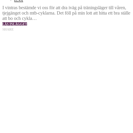
ELNA
I vintras bestämde vi oss för att dra iväg på träningsläger till våren,
tjejgänget och mtb-cyklarna. Det föll på min lott att hitta ett bra ställe
att bo och cykla…
LÄS INLÄGGET
SHARE