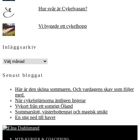
Hur svår är Cykelvasan?
Vi byggde ett cykelhopp
Inläggsarkiv
INLÄGGSARKIV
Senast bloggat
Här är den sköna sommaren. Och vardagens skav som följer
med.
När cykelstjärnorna äntligen linjerar
Vykort från ett somrigt Öland
Sommarslott, västerbottenpaj och magisk utsikt
En stig ned till havet
MTB-KURSER & COACHNING