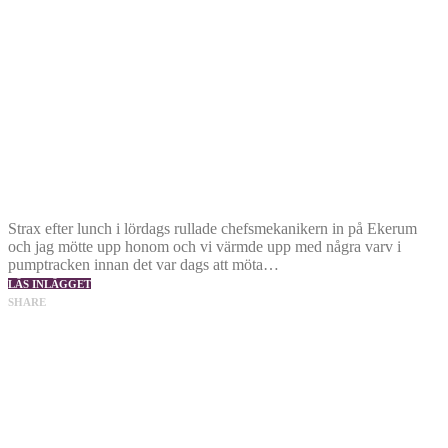
Strax efter lunch i lördags rullade chefsmekanikern in på Ekerum
och jag mötte upp honom och vi värmde upp med några varv i
pumptracken innan det var dags att möta…
LÄS INLÄGGET
SHARE