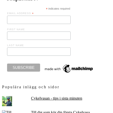
*
indicates required
EMAIL ADDRESS
*
FIRST NAME
LAST NAME
Populära inlägg och sidor
Cykelvasan - tips i sista minuten
Till dig som kör din första Cykelvasa