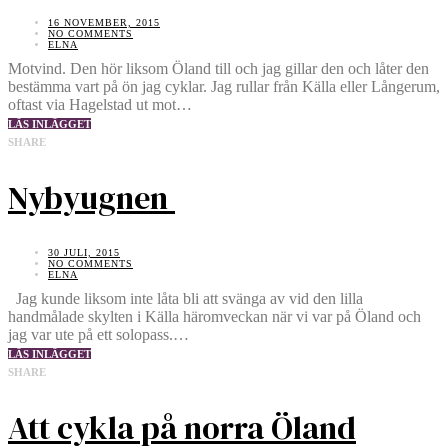
16 NOVEMBER, 2015
NO COMMENTS
ELNA
Motvind. Den hör liksom Öland till och jag gillar den och låter den
bestämma vart på ön jag cyklar. Jag rullar från Källa eller Långerum,
oftast via Hagelstad ut mot…
LÄS INLÄGGET
SHARE
Nybyugnen
30 JULI, 2015
NO COMMENTS
ELNA
Jag kunde liksom inte låta bli att svänga av vid den lilla
handmålade skylten i Källa häromveckan när vi var på Öland och
jag var ute på ett solopass.…
LÄS INLÄGGET
SHARE
Att cykla på norra Öland