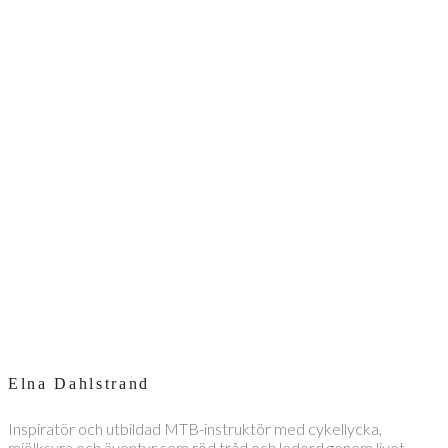
Elna Dahlstrand
Inspiratör och utbildad MTB-instruktör med cykellycka,
mjölksyra och äventyr som röd tråd och ledord genom livet.