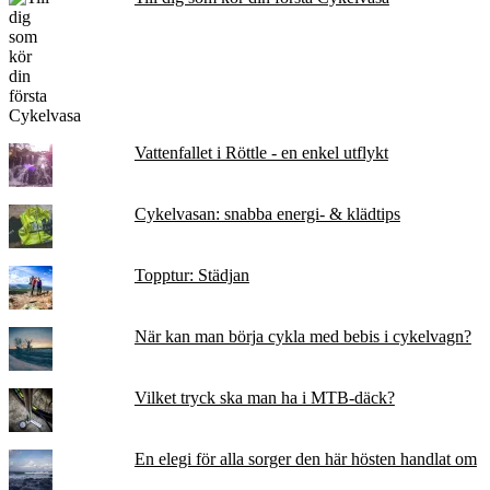
Vattenfallet i Röttle - en enkel utflykt
Cykelvasan: snabba energi- & klädtips
Topptur: Städjan
När kan man börja cykla med bebis i cykelvagn?
Vilket tryck ska man ha i MTB-däck?
En elegi för alla sorger den här hösten handlat om