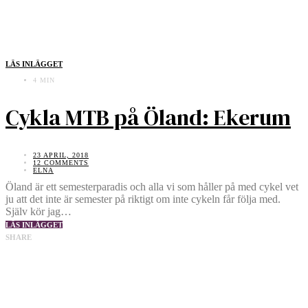
LÄS INLÄGGET
4 MIN
Cykla MTB på Öland: Ekerum
23 APRIL, 2018
12 COMMENTS
ELNA
Öland är ett semesterparadis och alla vi som håller på med cykel vet
ju att det inte är semester på riktigt om inte cykeln får följa med.
Själv kör jag…
LÄS INLÄGGET
SHARE