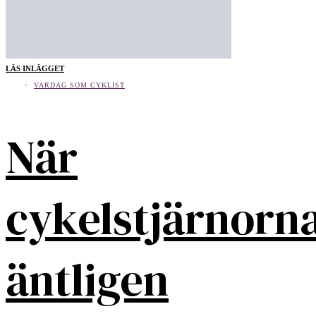
LÄS INLÄGGET
VARDAG SOM CYKLIST
När
cykelstjärnorn
äntligen