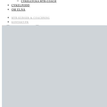
CYKELLYCKA MTB-COACH
CYKELPODD
OM ELNA
MTB-KURSER & COACHNING
KONTAKT/PR
CYKELPODD
OM ELNA
MTB-KURSER & COACHNING
LIKES
FOLLOWERS
710
SUBSCRIBERS
BOKNINGSBARA MTB-KURSER OCH LÄGER
UTVECKLAS SOM MTB-CYKLIST: BOKA COACH/CLINIC/KURS
KONTAKT/PR
KONTAKT
JOBBA MED MIG
KONTAKT
NYHETSBREV
CYKELLYCKA MTB-COACH
CYKELPODD
OM ELNA
0