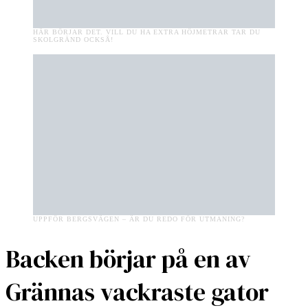
HÄR BÖRJAR DET. VILL DU HA EXTRA HÖJMETRAR TAR DU
SKOLGRÄND OCKSÅ!
UPPFÖR BERGSVÄGEN – ÄR DU REDO FÖR UTMANING?
Backen börjar på en av
Grännas vackraste gator