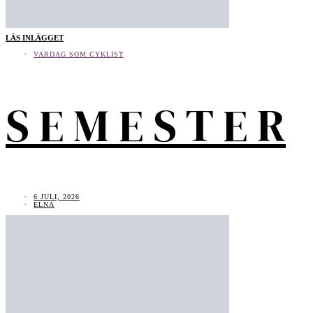
LÄS INLÄGGET
VARDAG SOM CYKLIST
S E M E S T E R
6 JULI, 2026
ELNA