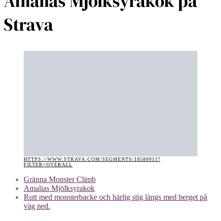
Amalias Mjölksyrakok på
Strava
HTTPS://WWW.STRAVA.COM/SEGMENTS/18580911?
FILTER=OVERALL
Gränna Monster Climb
Amalias Mjölksyrakok
Rutt med monsterbacke och härlig stig längs med berget på
väg ned.