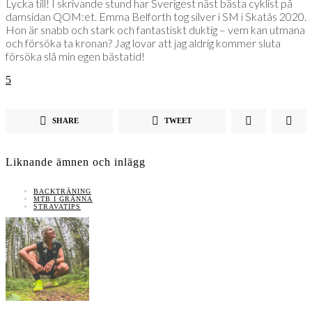
Lycka till! I skrivande stund har Sverigest näst bästa cyklist på
damsidan QOM:et. Emma Belforth tog silver i SM i Skatås 2020.
Hon är snabb och stark och fantastiskt duktig – vem kan utmana
och försöka ta kronan? Jag lovar att jag aldrig kommer sluta
försöka slå min egen bästatid!
5
SHARE
TWEET
Liknande ämnen och inlägg
BACKTRÄNING
MTB I GRÄNNA
STRAVATIPS