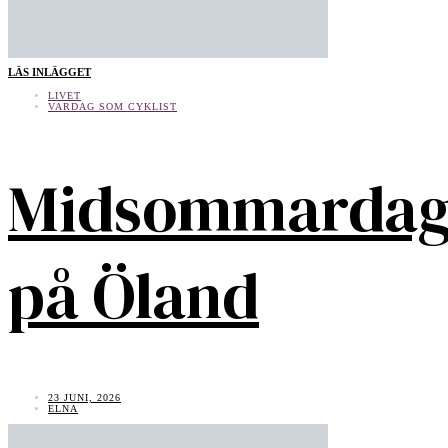
LÄS INLÄGGET
LIVET
VARDAG SOM CYKLIST
Midsommarda
på Öland
23 JUNI, 2026
ELNA