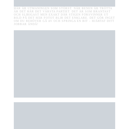
HÄR ÄR UTMANINGEN SOM STÖRST. NÄR BENEN ÄR TRÖTTA
ÄR DET HÄR DET VÄRSTA PARTIET. DET ÄR SOM BRANTAST
OCH SLIRIGAST MEN EXAKT DÄR STIGEN FÖRSVINNER UT
BILD PÅ DET HÄR FOTOT BLIR DET ENKLARE. DET GÖR INGET
OM DU BEHÖVER GÅ AV OCH SPRINGA EN BIT – HJÄRTAT DITT
JOBBAR ÄNDÅ!