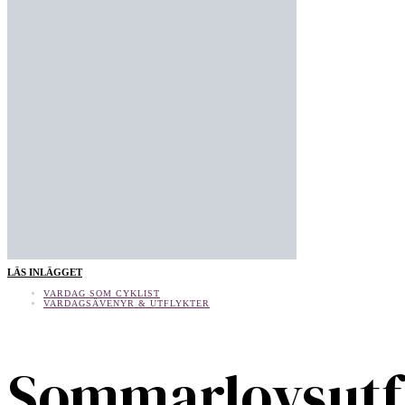
LÄS INLÄGGET
VARDAG SOM CYKLIST
VARDAGSÄVENYR & UTFLYKTER
Sommarlovsutf