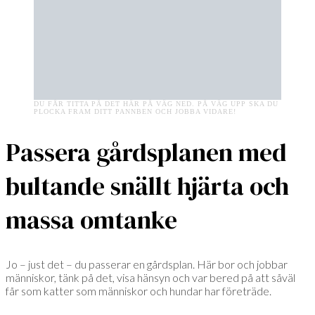
DU FÅR TITTA PÅ DET HÄR PÅ VÄG NED. PÅ VÄG UPP SKA DU
PLOCKA FRAM DITT PANNBEN OCH JOBBA VIDARE!
Passera gårdsplanen med
bultande snällt hjärta och
massa omtanke
Jo – just det – du passerar en gårdsplan. Här bor och jobbar
människor, tänk på det, visa hänsyn och var bered på att såväl
får som katter som människor och hundar har företräde.