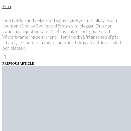
Elna
Elna Dahlstrand delar med sig av cykellycka, mjölksyra och
äventyr på en av Sveriges största cykelbloggar. Elna bor i
Gränna och jobbar som MTB-instruktör och guide med
Vätterbranterna som arena. Hon är också frilansande digital
strateg, skribent och föreläsare med fokus på outdoor, cykel
och platser.
PREVIOUS ARTICLE