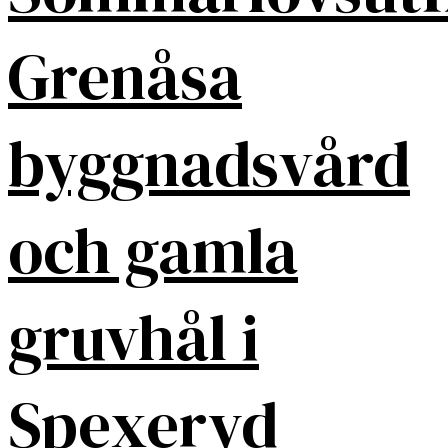
Grenåsa
byggnadsvård
och gamla
gruvhål i
Spexeryd