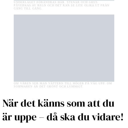
UNDERLAGET FÖRÄNDRAS HÄR. STENAR OCH GRUS
PÅVERKAS AV REGN OCH DET KAN SE LITE OLIKA UT FRÅN
GÅNG TILL GÅNG.
OM VÅREN SER MAN VÄTTERN TILL HÖGER PÅ VÄG UPP. OM
SOMMAREN ÄR DET GRÖNT OCH LUMMIGT.
När det känns som att du
är uppe – då ska du vidare!