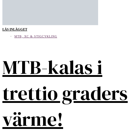
LÄS INLÄGGET
MTB, XC & STIGCYKLING
MTB-kalas i
trettio graders
värme!