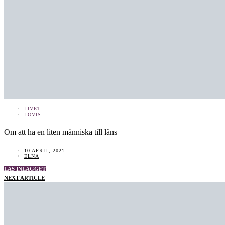
LIVET
LOVIS
Om att ha en liten människa till låns
10 APRIL, 2021
ELNA
LÄS INLÄGGET
NEXT ARTICLE